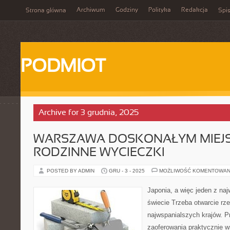
Archiwum
Godziny
Polityka
Redakcja
Strona główna
Spis
PODMIOT
Archive for 3 grudnia, 2025
WARSZAWA DOSKONAŁYM MIEJ
RODZINNE WYCIECZKI
POSTED BY ADMIN
GRU - 3 - 2025
MOŻLIWOŚĆ KOMENTOWAN
Japonia, a więc jeden z na
świecie Trzeba otwarcie rze
najwspanialszych krajów. P
zaoferowania praktycznie 