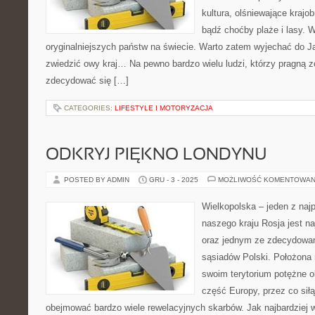
kultura, olśniewające krajo
bądź choćby plaże i lasy. 
oryginalniejszych państw na świecie. Warto zatem wyjechać do Jap
zwiedzić owy kraj… Na pewno bardzo wielu ludzi, którzy pragną 
zdecydować się […]
CATEGORIES:
LIFESTYLE I MOTORYZACJA
ODKRYJ PIĘKNO LONDYNU
POSTED BY ADMIN
GRU - 3 - 2025
MOŻLIWOŚĆ KOMENTOWAN
Wielkopolska – jeden z naj
naszego kraju Rosja jest 
oraz jednym ze zdecydowani
sąsiadów Polski. Położona
swoim terytorium potężne o
część Europy, przez co sił
obejmować bardzo wiele rewelacyjnych skarbów. Jak najbardziej wa