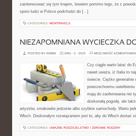
zainteresować się tym krajem, bowiem pomimo tego, że z powodu 
sporo ludzi w Polsce podchodzi do […]
CATEGORIES:
MONTRAVELS
NIEZAPOMNIANA WYCIECZKA DO
POSTED BY ADMIN
GRU - 3 - 2025
MOŻLIWOŚĆ KOMENTOWAN
Czy ciągle warto latać do E
nawet uważa, iż Italia to na
świecie. Ciężko generalnie 
powszechnemu uwielbieniu 
mają do zaoferowania nie t
doskonałą pogodę, ale takż
artystów, smakowite jedzenie albo szybkie samochody. Warto jed
Włoch. Doskonałym rozwiązaniem jest to, aby do Włoch dostać s
CATEGORIES:
UWAŻNE RODZICIELSTWO I ZDROWIE RODZINY