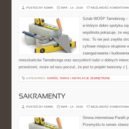
POSTED BY ADMIN
MAR - 14 - 2026
MOŻLIWOŚĆ KOMENTOWA
Sztab WOŚP Tarnobrzeg – G
w którym dobro spotyka się
wspólnota pokazuje, że ws
moc. To nie jest zwykła str
cyfrowe miejsce skupione w
zaangażowania i budowania 
mieszkańców Tarnobrzega oraz wszystkich ludzi o dobrych intencja
przestrzeni, może od razu poczuć, że jest to projekt tworzony z [
CATEGORIES:
OGRÓD, TARAS I INSTALACJE ZEWNĘTRZNE
SAKRAMENTY
POSTED BY ADMIN
MAR - 14 - 2026
MOŻLIWOŚĆ KOMENTOWA
Strona internetowa Parafii 
Przemyślu to serwis stworz