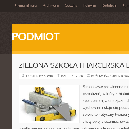
Archiwum
Godziny
Polityka
Redakcja
Strona główna
Spis
PODMIOT
ZIELONA SZKOŁA I HARCERSKA 
POSTED BY ADMIN
MAR - 16 - 2026
MOŻLIWOŚĆ KOMENTOWA
Strona www poświęcona ruc
przestrzeń, w którym histor
spojrzeniem, a entuzjazm d
wychowania staje się podst
serwis tematyczny tworzon
chcą lepiej zrozumieć świat
wyjątkowej wspólnoty oraz odkrywać, jak wielką rolę w życiu mło