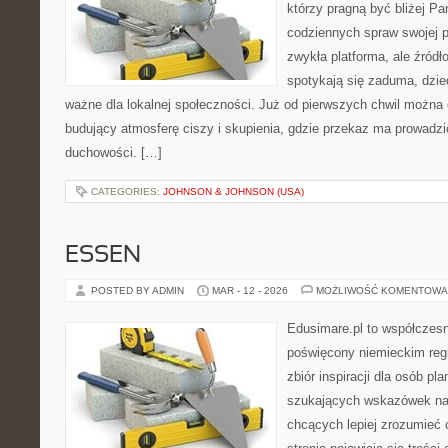
którzy pragną być bliżej Pa
codziennych spraw swojej par
zwykła platforma, ale źródło
spotykają się zaduma, dzie
ważne dla lokalnej społeczności. Już od pierwszych chwil można 
budujący atmosferę ciszy i skupienia, gdzie przekaz ma prowadzi
duchowości. […]
CATEGORIES:
JOHNSON & JOHNSON (USA)
ESSEN
POSTED BY ADMIN
MAR - 12 - 2026
MOŻLIWOŚĆ KOMENTOWA
Edusimare.pl to współczesn
poświęcony niemieckim regi
zbiór inspiracji dla osób pl
szukających wskazówek na 
chcących lepiej zrozumieć