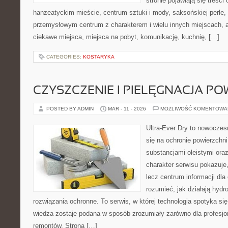
stronie pojawiają się treści
hanzeatyckim mieście, centrum sztuki i mody, saksońskiej perle,
przemysłowym centrum z charakterem i wielu innych miejscach, 
ciekawe miejsca, miejsca na pobyt, komunikację, kuchnię, […]
CATEGORIES:
KOSTARYKA
CZYSZCZENIE I PIELĘGNACJA PO
POSTED BY ADMIN
MAR - 11 - 2026
MOŻLIWOŚĆ KOMENTOWA
Ultra-Ever Dry to nowoczesn
się na ochronie powierzchn
substancjami oleistymi ora
charakter serwisu pokazuje, 
lecz centrum informacji dla 
rozumieć, jak działają hydr
rozwiązania ochronne. To serwis, w której technologia spotyka si
wiedza zostaje podana w sposób zrozumiały zarówno dla profesjon
remontów. Strona […]