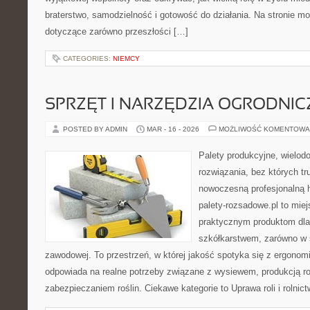
braterstwo, samodzielność i gotowość do działania. Na stronie mo
dotyczące zarówno przeszłości […]
CATEGORIES:
NIEMCY
SPRZĘT I NARZĘDZIA OGRODNIC
POSTED BY ADMIN
MAR - 16 - 2026
MOŻLIWOŚĆ KOMENTOWA
Palety produkcyjne, wielodon
rozwiązania, bez których t
nowoczesną profesjonalną 
palety-rozsadowe.pl to mie
praktycznym produktom dla
szkółkarstwem, zarówno w s
zawodowej. To przestrzeń, w której jakość spotyka się z ergonomi
odpowiada na realne potrzeby związane z wysiewem, produkcją r
zabezpieczaniem roślin. Ciekawe kategorie to Uprawa roli i rolnic