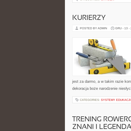
KURIERZY
POSTED BY ADMIN
GRU - 13 -
jest za darmo, a w takim razie kon
dekoracja boże narodzenie niesłych
CATEGORIES:
SYSTEMY EDUKACJI
TRENING ROWERO
ZNANI I LEGEND