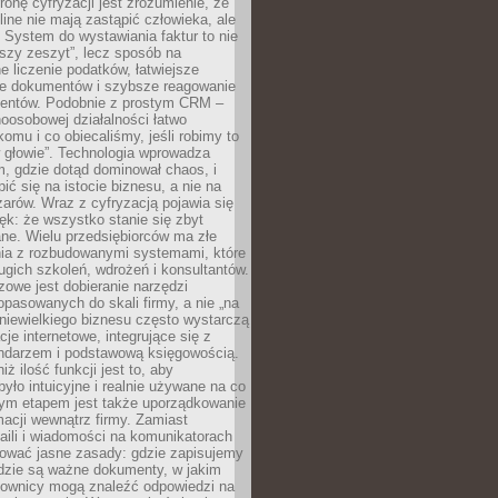
ronę cyfryzacji jest zrozumienie, że
line nie mają zastąpić człowieka, ale
 System do wystawiania faktur to nie
ejszy zeszyt”, lecz sposób na
 liczenie podatków, łatwiejsze
e dokumentów i szybsze reagowanie
lientów. Podobnie z prostym CRM –
oosobowej działalności łatwo
omu i co obiecaliśmy, jeśli robimy to
 głowie”. Technologia wprowadza
, gdzie dotąd dominował chaos, i
ić się na istocie biznesu, a nie na
arów. Wraz z cyfryzacją pojawia się
lęk: że wszystko stanie się zbyt
ne. Wielu przedsiębiorców ma złe
ia z rozbudowanymi systemami, które
gich szkoleń, wdrożeń i konsultantów.
zowe jest dobieranie narzędzi
opasowanych do skali firmy, a nie „na
 niewielkiego biznesu często wystarczą
cje internetowe, integrujące się z
endarzem i podstawową księgowością.
ż ilość funkcji jest to, aby
było intuicyjne i realnie używane na co
nym etapem jest także uporządkowanie
macji wewnątrz firmy. Zamiast
aili i wiadomości na komunikatorach
iować jasne zasady: gdzie zapisujemy
gdzie są ważne dokumenty, w jakim
cownicy mogą znaleźć odpowiedzi na