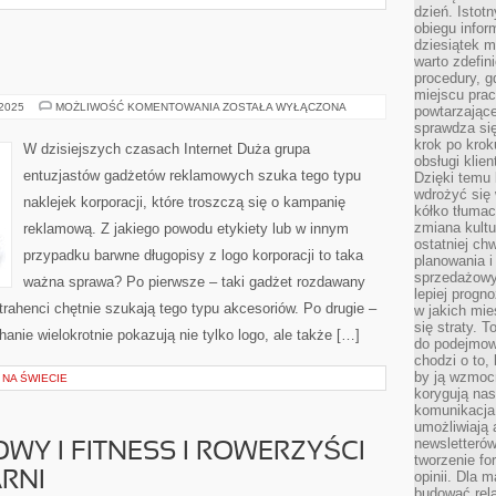
dzień. Istot
obiegu infor
dziesiątek m
warto zdefin
procedury, 
miejscu pra
KURIERZY
 2025
MOŻLIWOŚĆ KOMENTOWANIA
ZOSTAŁA WYŁĄCZONA
powtarzające
sprawdza si
krok po krok
W dzisiejszych czasach Internet Duża grupa
obsługi klie
entuzjastów gadżetów reklamowych szuka tego typu
Dzięki temu
wdrożyć się 
naklejek korporacji, które troszczą się o kampanię
kółko tłumac
zmiana kultu
reklamową. Z jakiego powodu etykiety lub w innym
ostatniej chw
przypadku barwne długopisy z logo korporacji to taka
planowania i
sprzedażow
ważna sprawa? Po pierwsze – taki gadżet rozdawany
lepiej progn
trahenci chętnie szukają tego typu akcesoriów. Po drugie –
w jakich mie
się straty. T
anie wielokrotnie pokazują nie tylko logo, ale także […]
do podejmowa
chodzi o to, 
by ją wzmocn
 NA ŚWIECIE
korygują nas
komunikacja 
umożliwiają
newsletterów
WY I FITNESS I ROWERZYŚCI
tworzenie for
opinii. Dla 
ARNI
budować rela