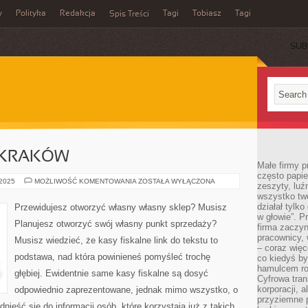
y
Polityka
Redakcja
Tagi
Tobiasz
Tagi
Spis Treści
SUB
 KRAKÓW
Małe firmy p
często papie
SZKOLENIA
 2025
MOŻLIWOŚĆ KOMENTOWANIA
ZOSTAŁA WYŁĄCZONA
zeszyty, luź
BHP
wszystko tw
KRAKÓW
działał tylko
Przewidujesz otworzyć własny własny sklep? Musisz
w głowie”. P
Planujesz otworzyć swój własny punkt sprzedaży?
firma zaczyn
pracownicy, 
Musisz wiedzieć, że kasy fiskalne link do tekstu to
– coraz więce
podstawa, nad która powinieneś pomyśleć trochę
co kiedyś by
hamulcem roz
głębiej. Ewidentnie same kasy fiskalne są dosyć
Cyfrowa tran
korporacji, 
odpowiednio zaprezentowane, jednak mimo wszystko, o
przyziemne 
odnieść się do informacji osób, które korzystają już z takich