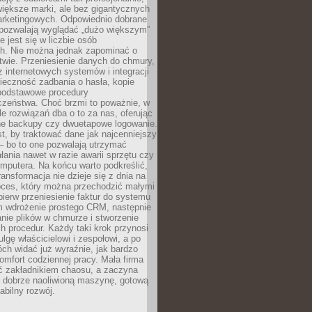
 większe marki, ale bez gigantycznych
rketingowych. Odpowiednio dobrane
 pozwalają wyglądać „dużo większym”
e jest się w liczbie osób
ch. Nie można jednak zapominać o
wie. Przeniesienie danych do chmury,
z internetowych systemów i integracji
ieczność zadbania o hasła, kopie
podstawowe procedury
czeństwa. Choć brzmi to poważnie, w
le rozwiązań dba o to za nas, oferując
e backupy czy dwuetapowe logowanie.
t, by traktować dane jak najcenniejszy
– bo to one pozwalają utrzymać
ałania nawet w razie awarii sprzętu czy
mputera. Na końcu warto podkreślić,
ransformacja nie dzieje się z dnia na
oces, który można przechodzić małymi
pierw przeniesienie faktur do systemu
em wdrożenie prostego CRM, następnie
nie plików w chmurze i stworzenie
 procedur. Każdy taki krok przynosi
lgę właścicielowi i zespołowi, a po
ch widać już wyraźnie, jak bardzo
komfort codziennej pracy. Mała firma
yć zakładnikiem chaosu, a zaczyna
 dobrze naoliwioną maszynę, gotową
abilny rozwój.