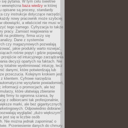
 się pytania. W tym celu świetnie
ę wewnętrzna
baza wiedzy
w której
u opisane są procesy, standardy
nta czy instrukcje dotyczące narzędzi.
 każdy nowy pracownik może szybciej
w obowiązki, a właściciel nie musi w
zyć tego samego. Cyfryzacja to także
ry pracy. Zamiast reagowania w
ili na problemy, firma uczy się
 analizy. Dane z systemów
ych czy magazynowych pozwalają
ozować, jakie produkty warto rozwijać,
siącach rośnie popyt i gdzie pojawiają
o przejście od intuicyjnego zarządzania
nia decyzji opartych na faktach. Nie
by totalnie wyeliminować intuicję, lecz
ić danymi, które potwierdzają lub
ze przeczucia. Kolejnym krokiem jest
z klientem. Cyfrowe narzędzia
 automatyczne wysyłanie powiadomień,
, informacji o promocjach, ale też
mularzy, które ułatwiają zbieranie
małej firmy to ogromna szansa, by
cję z odbiorcami tak profesjonalnie,
 większe marki, ale bez gigantycznych
rketingowych. Odpowiednio dobrane
 pozwalają wyglądać „dużo większym”
e jest się w liczbie osób
ch. Nie można jednak zapominać o
wie. Przeniesienie danych do chmury,