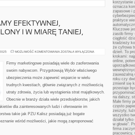
korzystanie 
oznacza kon
zapasowe i 
cyberbezpie
praktyce wie
MY EFEKTYWNEJ,
automatyczn
Kluczowe jes
ONY I W MIARĘ TANIEJ,
zasób firmy 
ciągłość dzi
kradzieży ko
że cyfrowa t
dzień. To pr
SZUKAJĄC
 2025
MOŻLIWOŚĆ KOMENTOWANIA
ZOSTAŁA WYŁĄCZONA
REKLAMY
krokami: naj
EFEKTYWNEJ,
online, pot
PRZYNOSZĄCEJ
Firmy marketingowe posiadają wiele do zaoferowania
PLONY
uporządkowa
I
wewnętrznych
swoim nabywcom. Przygotowują Wybór właściwego
W
zauważalną u
MIARĘ
ubezpieczenia może zapewnić wsparcie w wielu
TANIEJ,
roku czy dwó
POWINNO
zmienił się 
trudnych kwestiach, głównie związanych z możliwością
SIĘ
przestaje b
utraty zdrowia, życia lub wystąpienia strat majątkowych.
przypominać
na dalszy, st
Obecnie w branży działa wiele przedsiębiorstw, jakich
Małe firmy p
często papie
kietów dla zainteresowanych ludzi i oferowanie im
zeszyty, luź
rstwa takie jak PZU Kalisz posiadają już bogate
wszystko tw
działał tylko
zeznanie wśród możliwości, jakie mogą zaproponować
w głowie”. P
firma zaczyn
pracownicy, 