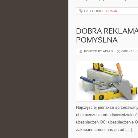
CATEGORIES:
PRACA
DOBRA REKLAMA
POMYŚLNA
POSTED BY ADMIN
GRU - 14 -
Najczęściej jednakże sprzedawany
ubezpieczenia od odpowiedzialnoś
ubezpieczeń OC: ubezpieczenie O
zakopane chroni nas przed […]