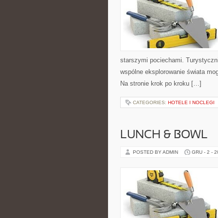
starszymi pociechami. Turystyczni
wspólne eksplorowanie świata mog
Na stronie krok po kroku […]
CATEGORIES:
HOTELE I NOCLEGI
LUNCH & BOWL – 
POSTED BY ADMIN
GRU - 2 - 