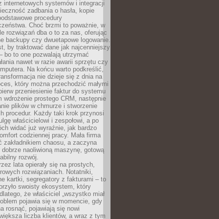
z internetowych systemów i integracji
ieczność zadbania o hasła, kopie
podstawowe procedury
czeństwa. Choć brzmi to poważnie, w
le rozwiązań dba o to za nas, oferując
e backupy czy dwuetapowe logowanie.
t, by traktować dane jak najcenniejszy
– bo to one pozwalają utrzymać
ałania nawet w razie awarii sprzętu czy
mputera. Na końcu warto podkreślić,
ransformacja nie dzieje się z dnia na
oces, który można przechodzić małymi
pierw przeniesienie faktur do systemu
em wdrożenie prostego CRM, następnie
nie plików w chmurze i stworzenie
 procedur. Każdy taki krok przynosi
lgę właścicielowi i zespołowi, a po
ch widać już wyraźnie, jak bardzo
komfort codziennej pracy. Mała firma
yć zakładnikiem chaosu, a zaczyna
 dobrze naoliwioną maszynę, gotową
abilny rozwój.
rzez lata opierały się na prostych,
rowych rozwiązaniach. Notatniki,
ne kartki, segregatory z fakturami – to
orzyło swoisty ekosystem, który
 dlatego, że właściciel „wszystko miał
roblem pojawia się w momencie, gdy
a rosnąć, pojawiają się nowi
większa liczba klientów, a wraz z tym