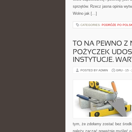
sprzętów. Rzecz jasna opinia wytw
Wolno jak […]
CATEGORIES:
PODRÓŻE PO POLS
TO NA PEWNO Z
POŻYCZEK UDOS
INSTYTUCJE. WA
POSTED BY ADMIN
GRU - 15 -
tym, że zdołamy zostać bez śro
należy zacząć poważnie myśleć o u