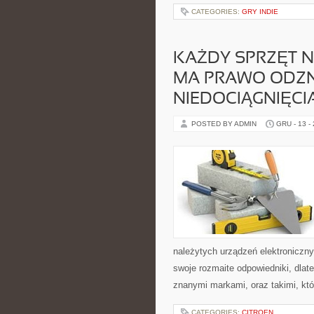
CATEGORIES:
GRY INDIE
KAŻDY SPRZĘT 
MA PRAWO ODZN
NIEDOCIĄGNIĘCI
POSTED BY ADMIN
GRU - 13 -
należytych urządzeń elektroniczn
swoje rozmaite odpowiedniki, dlate
znanymi markami, oraz takimi, któ
CATEGORIES:
CITROEN