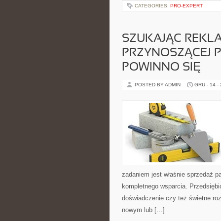
CATEGORIES:
PRO-EXPERT
SZUKAJĄC REKLA
PRZYNOSZĄCEJ PL
POWINNO SIĘ
POSTED BY ADMIN
GRU - 14 -
zadaniem jest właśnie sprzedaż pa
kompletnego wsparcia. Przedsiębio
doświadczenie czy też świetne ro
nowym lub […]