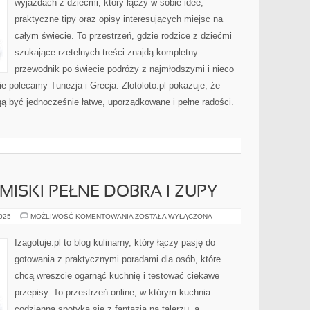
wyjazdach z dziećmi, który łączy w sobie idee,
praktyczne tipy oraz opisy interesujących miejsc na
całym świecie. To przestrzeń, gdzie rodzice z dziećmi
szukające rzetelnych treści znajdą kompletny
przewodnik po świecie podróży z najmłodszymi i nieco
e polecamy Tunezja i Grecja. Zlotoloto.pl pokazuje, że
ą być jednocześnie łatwe, uporządkowane i pełne radości.
MISKI PEŁNE DOBRA I ZUPY
LUNCH
2025
MOŻLIWOŚĆ KOMENTOWANIA
ZOSTAŁA WYŁĄCZONA
&
BOWL
–
Izagotuje.pl to blog kulinarny, który łączy pasję do
MISKI
PEŁNE
gotowania z praktycznymi poradami dla osób, które
DOBRA
I
chcą wreszcie ogarnąć kuchnię i testować ciekawe
ZUPY
przepisy. To przestrzeń online, w którym kuchnia
codzienna spotyka się z fantazją na talerzu, a