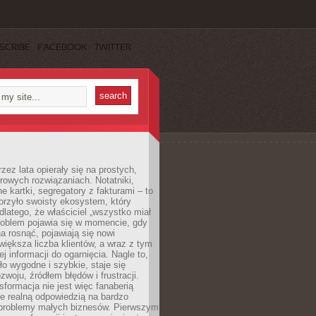
SCRIBE
FACEBOOK
TWITTER
rzez lata opierały się na prostych,
rowych rozwiązaniach. Notatniki,
ne kartki, segregatory z fakturami – to
orzyło swoisty ekosystem, który
 dlatego, że właściciel „wszystko miał
roblem pojawia się w momencie, gdy
a rosnąć, pojawiają się nowi
większa liczba klientów, a wraz z tym
j informacji do ogarnięcia. Nagle to,
ło wygodne i szybkie, staje się
woju, źródłem błędów i frustracji.
sformacja nie jest więc fanaberią
ale realną odpowiedzią na bardzo
problemy małych biznesów. Pierwszym