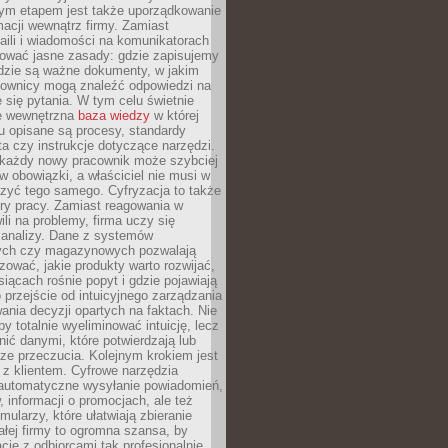
nym etapem jest także uporządkowanie
macji wewnątrz firmy. Zamiast
aili i wiadomości na komunikatorach
iować jasne zasady: gdzie zapisujemy
gdzie są ważne dokumenty, w jakim
cownicy mogą znaleźć odpowiedzi na
 się pytania. W tym celu świetnie
ę wewnętrzna
baza wiedzy
w której
u opisane są procesy, standardy
nta czy instrukcje dotyczące narzędzi.
 każdy nowy pracownik może szybciej
w obowiązki, a właściciel nie musi w
zyć tego samego. Cyfryzacja to także
ry pracy. Zamiast reagowania w
ili na problemy, firma uczy się
 analizy. Dane z systemów
ych czy magazynowych pozwalają
ozować, jakie produkty warto rozwijać,
siącach rośnie popyt i gdzie pojawiają
o przejście od intuicyjnego zarządzania
nia decyzji opartych na faktach. Nie
by totalnie wyeliminować intuicję, lecz
ić danymi, które potwierdzają lub
ze przeczucia. Kolejnym krokiem jest
z klientem. Cyfrowe narzędzia
 automatyczne wysyłanie powiadomień,
, informacji o promocjach, ale też
mularzy, które ułatwiają zbieranie
małej firmy to ogromna szansa, by
cję z odbiorcami tak profesjonalnie,