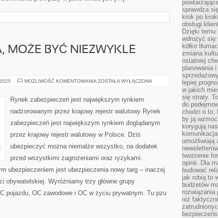
powtarzające
sprawdza si
krok po krok
obsługi klie
Dzięki temu
wdrożyć się 
kółko tłumac
, MOŻE BYĆ NIEZWYKLE
zmiana kultu
ostatniej chw
planowania i
sprzedażow
DOBRA
 2025
MOŻLIWOŚĆ KOMENTOWANIA
ZOSTAŁA WYŁĄCZONA
lepiej progn
REKLAMA,
w jakich mie
MOŻE
się straty. T
BYĆ
Rynek zabezpieczeń jest największym rynkiem
NIEZWYKLE
do podejmowa
POMYŚLNA
nadzorowanym przez krajowy rejestr walutowy Rynek
chodzi o to, 
by ją wzmocn
zabezpieczeń jest największym rynkiem doglądanym
korygują nas
komunikacja 
przez krajowy rejestr walutowy w Polsce. Dziś
umożliwiają
ubezpieczyć można niemalże wszystko, na dodatek
newsletterów
tworzenie for
przed wszystkimi zagrożeniami oraz ryzykami.
opinii. Dla 
m ubezpieczeniem jest ubezpieczenia nowy targ – inaczej
budować rela
jak robią to
ci obywatelskiej. Wyróżniamy trzy główne grupy
budżetów ma
rozwiązania
C pojazdu, OC zawodowe i OC w życiu prywatnym. Tu pzu
niż faktyczni
zatrudniony
bezpieczeńst