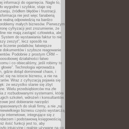
j informacji do ogarnięcia. Nagle to,
ło wygodne i szybkie, staje się
woju, źródłem błędów i frustracji.
sformacja nie jest więc fanaberią
ale realną odpowiedzią na bardzo
problemy małych biznesów. Pierwszym
ronę cyfryzacji jest zrozumienie, że
line nie mają zastąpić człowieka, ale
 System do wystawiania faktur to nie
ejszy zeszyt”, lecz sposób na
 liczenie podatków, łatwiejsze
e dokumentów i szybsze reagowanie
lientów. Podobnie z prostym CRM –
oosobowej działalności łatwo
omu i co obiecaliśmy, jeśli robimy to
 głowie”. Technologia wprowadza
, gdzie dotąd dominował chaos, i
ić się na istocie biznesu, a nie na
arów. Wraz z cyfryzacją pojawia się
lęk: że wszystko stanie się zbyt
ne. Wielu przedsiębiorców ma złe
ia z rozbudowanymi systemami, które
gich szkoleń, wdrożeń i konsultantów.
zowe jest dobieranie narzędzi
opasowanych do skali firmy, a nie „na
 niewielkiego biznesu często wystarczą
cje internetowe, integrujące się z
endarzem i podstawową księgowością.
ż ilość funkcji jest to, aby
było intuicyjne i realnie używane na co