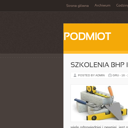
Archiwum
Godzin
Strona główna
PODMIOT
SZKOLENIA BHP
POSTED BY ADMIN
GRU - 16 -
wiele odpowiedniej i pewniej, jest 