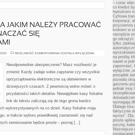
– coraz więce
co kiedyś by
hamulcem roz
Cyfrowa tran
korporacji, 
NA JAKIM NALEŻY PRACOWAĆ
przyziemne 
krokiem w st
ACZAĆ SIĘ
narzędzia on
go odciążyć.
AMI
tylko „ładni
automatyczne
wyszukiwani
KAŻDY
 2025
MOŻLIWOŚĆ KOMENTOWANIA
ZOSTAŁA WYŁĄCZONA
SPRZĘT
na prośby k
NA
nawet w jedn
JAKIM
Nieodpowiednie ubezpieczenie? Masz możliwość je
zapomnieć, k
NALEŻY
PRACOWAĆ
wyłącznie „w
zmienić Każdy zadaje sobie zapytanie czy wszystkie
MA
porządek tam
PRAWO
oprzyrządowania elektroniczne są ułatwieniem w
pozwala skup
ODZNACZAĆ
SIĘ
gaszeniu poż
dzisiejszych czasach. Z pewnością wolno mówić o
NIEDOCIĄGNIĘCIAMI
jednak inny 
skomplikowa
przydatności takich detalów. Niewątpliwie kasy fiskalne
doświadczen
link do tekstu zaliczają się do tego grona bardzo
wymagają dłu
Dlatego kluc
ych wykorzystywanych na co dzień. Kasy fiskalne maja
faktycznie d
go, w trakcie wyboru prawidłowiej zastanowić się nad
wyrost”. Dla
proste aplika
rych serwisowanie będzie proste – poznaj […]
pocztą, kal
Ważniejsze ni
rozwiązanie 