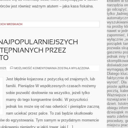
krokiem w st
narzędzia on
órców jest również ważnym atutem – jaka kasa fiskalna.
go odciążyć.
tylko „ładni
automatyczne
wyszukiwani
KICH WIOSKACH
na prośby k
nawet w jedn
zapomnieć, k
wyłącznie „w
 NAJPOPULARNIEJSZYCH
porządek tam
pozwala skup
TĘPNIANYCH PRZEZ
gaszeniu poż
jednak inny 
RTO
skomplikowa
doświadczen
TO
 2025
MOŻLIWOŚĆ KOMENTOWANIA
ZOSTAŁA WYŁĄCZONA
wymagają dłu
NA
Dlatego kluc
PEWNO
Z
faktycznie d
Jest błędnie kojarzona z pożyczką od znajomych, lub
NAJPOPULARNIEJSZYCH
wyrost”. Dla
POŻYCZEK
familii. Pieniądze W współczesnych czasach możemy
proste aplika
UDOSTĘPNIANYCH
PRZEZ
pocztą, kal
sobie pozwolić dosłownie na wszystko, jeżeli tylko
INSTYTUCJE.
Ważniejsze ni
WARTO
rozwiązanie 
mamy do tego kongruentne środki. W przyszłości
dzień. Istot
jednak los może się od nas odwrócić i pieniądze zaczną
obiegu infor
dziesiątek m
nam uciekać przez palce. To zaś będzie skutkowało
warto zdefin
dków do egzystowania. Tym samym w przydatnym momencie
procedury, 
miejscu pra
lokowaniu pieniędzy w jakiś towar, jaki […]