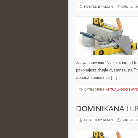
POSTED BY ADMIN
GRU - 2 - 
zaawansowania. Niezależnie od teg
pokonujesz długie dystanse, na Pro
Zobacz koniecznie […]
CATEGORIES:
AKTUALNOŚCI I WY
DOMINIKANA I L
POSTED BY ADMIN
GRU - 2 - 