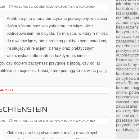
jak robią to
TRENING
2025
MOŻLIWOŚĆ KOMENTOWANIA
ZOSTAŁA WYŁĄCZONA
budżetów ma
ROWEROWY
rozwiązania
I
FITNESS
niż faktyczni
ProfiBike.pl to strona tematyczna poświęcony w całości
I
zatrudniony
ROWERZYŚCI
dwóm kółkom oraz wszystkiemu, co wiąże się z
bezpieczeńst
ZNANI
I
korzystanie 
podróżowaniem na bicyklu. To miejsce, w którym miłość
LEGENDARNI
oznacza kon
do rowerów łączy się z rzetelną praktycznymi poradami,
zapasowe i 
cyberbezpie
inspirującymi relacjami z trasy oraz praktycznymi
praktyce wie
automatyczn
wskazówkami dla osób na każdym poziomie
Kluczowe jes
o, czy dopiero zaczynasz przygodę z jazdą, czy od lat
zasób firmy 
ciągłość dzi
fiBike.pl znajdziesz treści, które pomogą Ci rozwijać pasję.
kradzieży ko
że cyfrowa t
dzień. To pr
krokami: naj
DARZENIA
online, pot
uporządkowa
wewnętrznych
zauważalną u
IECHTENSTEIN
roku czy dwó
zmienił się 
przestaje b
DOMINIKANA
2025
MOŻLIWOŚĆ KOMENTOWANIA
ZOSTAŁA WYŁĄCZONA
I
przypominać
LIECHTENSTEIN
na dalszy, st
Zlotoloto.pl to blog stworzony z myślą o wspólnych