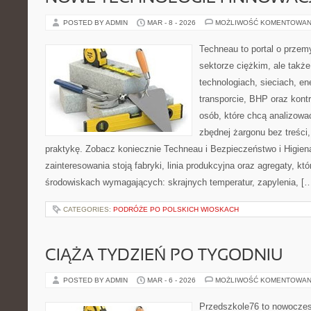
POSTED BY ADMIN
MAR - 8 - 2026
MOŻLIWOŚĆ KOMENTOWAN
Techneau to portal o przem
sektorze ciężkim, ale także
technologiach, sieciach, en
transporcie, BHP oraz kontro
osób, które chcą analizow
zbędnej żargonu bez treści,
praktykę. Zobacz koniecznie Techneau i Bezpieczeństwo i Higie
zainteresowania stoją fabryki, linia produkcyjna oraz agregaty, któ
środowiskach wymagających: skrajnych temperatur, zapylenia, [
CATEGORIES:
PODRÓŻE PO POLSKICH WIOSKACH
CIĄŻA TYDZIEŃ PO TYGODNIU
POSTED BY ADMIN
MAR - 6 - 2026
MOŻLIWOŚĆ KOMENTOWAN
Przedszkole76 to nowoczes