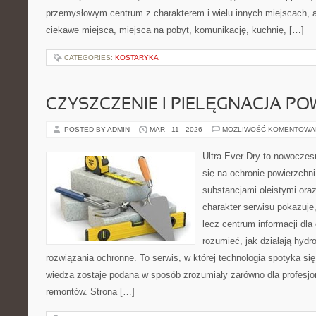
przemysłowym centrum z charakterem i wielu innych miejscach, 
ciekawe miejsca, miejsca na pobyt, komunikację, kuchnię, […]
CATEGORIES:
KOSTARYKA
CZYSZCZENIE I PIELĘGNACJA PO
POSTED BY ADMIN
MAR - 11 - 2026
MOŻLIWOŚĆ KOMENTOWA
Ultra-Ever Dry to nowoczesn
się na ochronie powierzchn
substancjami oleistymi ora
charakter serwisu pokazuje, 
lecz centrum informacji dla 
rozumieć, jak działają hydr
rozwiązania ochronne. To serwis, w której technologia spotyka si
wiedza zostaje podana w sposób zrozumiały zarówno dla profesjon
remontów. Strona […]