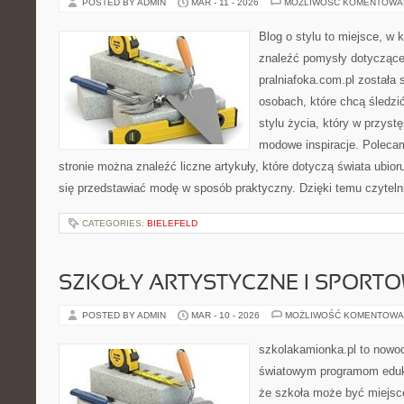
POSTED BY ADMIN
MAR - 11 - 2026
MOŻLIWOŚĆ KOMENTOWA
Blog o stylu to miejsce, w
znaleźć pomysły dotycząc
pralniafoka.com.pl została
osobach, które chcą śledzić
stylu życia, który w przys
modowe inspiracje. Polecam
stronie można znaleźć liczne artykuły, które dotyczą świata ubioru
się przedstawiać modę w sposób praktyczny. Dzięki temu czytelni
CATEGORIES:
BIELEFELD
SZKOŁY ARTYSTYCZNE I SPORT
POSTED BY ADMIN
MAR - 10 - 2026
MOŻLIWOŚĆ KOMENTOWA
szkolakamionka.pl to nowo
światowym programom eduk
że szkoła może być miejsc