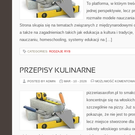
To platforma, w którym treś
jednej perspektywie, lecz p
rozmaite modele nauczania
Strona skupia się na tematach związanych z międzynarodowymi 
a także na zagadnieniach takich jak edukacja a kultura i tradycj
nauczaniu, homeschooling, systemy edukacji na […]
CATEGORIES:
RODZAJE RYB
PRZEPISY KULINARNE
POSTED BY ADMIN
MAR - 10 - 2026
MOŻLIWOŚĆ KOMENTOWA
pizzeriasaxofon.pl to smako
koncentruje się na włoskich
szczególnie na pizzy. Już 
pokazuje, że nie jest to pro
lecz miejsce stworzone dla
sekrety włoskiego smaku od 