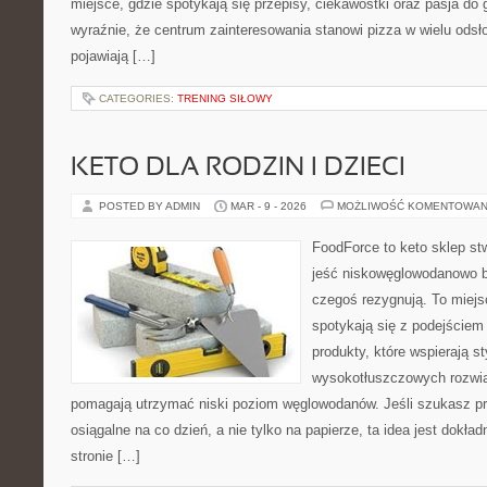
miejsce, gdzie spotykają się przepisy, ciekawostki oraz pasja do 
wyraźnie, że centrum zainteresowania stanowi pizza w wielu odsło
pojawiają […]
CATEGORIES:
TRENING SIŁOWY
KETO DLA RODZIN I DZIECI
POSTED BY ADMIN
MAR - 9 - 2026
MOŻLIWOŚĆ KOMENTOWAN
FoodForce to keto sklep st
jeść niskowęglowodanowo b
czegoś rezygnują. To miejs
spotykają się z podejście
produkty, które wspierają st
wysokotłuszczowych rozwią
pomagają utrzymać niski poziom węglowodanów. Jeśli szukasz prz
osiągalne na co dzień, a nie tylko na papierze, ta idea jest dokła
stronie […]