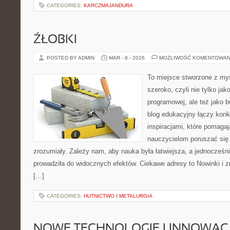
CATEGORIES:
KARCZMAJANDURA
ŹŁOBKI
POSTED BY ADMIN
MAR - 8 - 2026
MOŻLIWOŚĆ KOMENTOWAN
To miejsce stworzone z myś
szeroko, czyli nie tylko jak
programowej, ale też jako 
blog edukacyjny łączy konk
inspiracjami, które pomaga
nauczycielom poruszać się
zrozumiały. Zależy nam, aby nauka była łatwiejsza, a jednocześn
prowadziła do widocznych efektów. Ciekawe adresy to Nowinki i zm
[…]
CATEGORIES:
HUTNICTWO I METALURGIA
NOWE TECHNOLOGIE I INNOWAC