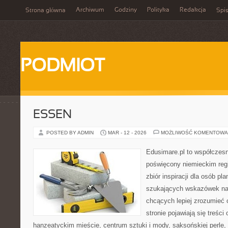
Archiwum
Godziny
Polityka
Redakcja
Strona główna
Spis
PODMIOT
ESSEN
POSTED BY ADMIN
MAR - 12 - 2026
MOŻLIWOŚĆ KOMENTOWA
Edusimare.pl to współczesn
poświęcony niemieckim regi
zbiór inspiracji dla osób pl
szukających wskazówek na 
chcących lepiej zrozumieć
stronie pojawiają się treści
hanzeatyckim mieście, centrum sztuki i mody, saksońskiej perle,