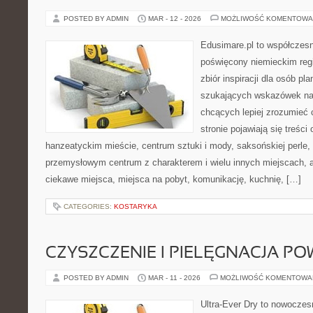
POSTED BY ADMIN
MAR - 12 - 2026
MOŻLIWOŚĆ KOMENTOWA
Edusimare.pl to współczesn
poświęcony niemieckim regi
zbiór inspiracji dla osób pl
szukających wskazówek na 
chcących lepiej zrozumieć
stronie pojawiają się treści
hanzeatyckim mieście, centrum sztuki i mody, saksońskiej perle,
przemysłowym centrum z charakterem i wielu innych miejscach, 
ciekawe miejsca, miejsca na pobyt, komunikację, kuchnię, […]
CATEGORIES:
KOSTARYKA
CZYSZCZENIE I PIELĘGNACJA PO
POSTED BY ADMIN
MAR - 11 - 2026
MOŻLIWOŚĆ KOMENTOWA
Ultra-Ever Dry to nowoczesn