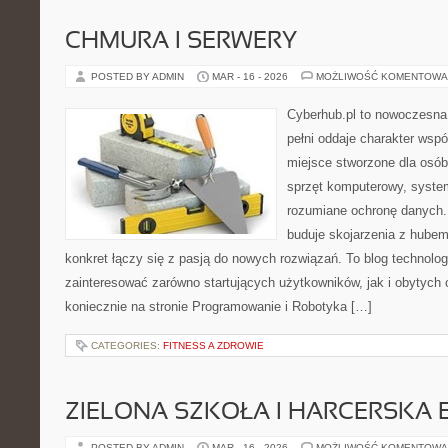
CHMURA I SERWERY
POSTED BY ADMIN
MAR - 16 - 2026
MOŻLIWOŚĆ KOMENTOWA
Cyberhub.pl to nowoczesna 
pełni oddaje charakter wspó
miejsce stworzone dla osób
sprzęt komputerowy, system
rozumiane ochronę danych
buduje skojarzenia z hubem
konkret łączy się z pasją do nowych rozwiązań. To blog technolo
zainteresować zarówno startujących użytkowników, jak i obytych
koniecznie na stronie Programowanie i Robotyka […]
CATEGORIES:
FITNESS A ZDROWIE
ZIELONA SZKOŁA I HARCERSKA 
POSTED BY ADMIN
MAR - 16 - 2026
MOŻLIWOŚĆ KOMENTOWA