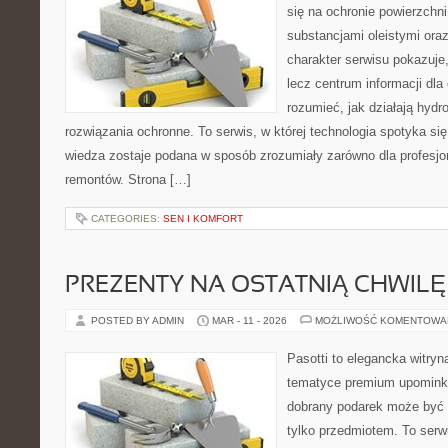
się na ochronie powierzchn
substancjami oleistymi ora
charakter serwisu pokazuje, 
lecz centrum informacji dla 
rozumieć, jak działają hydr
rozwiązania ochronne. To serwis, w której technologia spotyka si
wiedza zostaje podana w sposób zrozumiały zarówno dla profesjon
remontów. Strona […]
CATEGORIES:
SEN I KOMFORT
PREZENTY NA OSTATNIĄ CHWILĘ
POSTED BY ADMIN
MAR - 11 - 2026
MOŻLIWOŚĆ KOMENTOWA
Pasotti to elegancka witryn
tematyce premium upominkó
dobrany podarek może być 
tylko przedmiotem. To serw