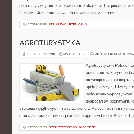
po tematy związane z pilotowaniem. Zobacz też Bezpieczeństwo w 
lotnictwa. Już sama nazwa strony wskazuje, że mamy […]
CATEGORIES:
SZEWSTWO I RZEMIOSŁO
AGROTURYSTYKA
POSTED BY ADMIN
MAR - 17 - 2026
MOŻLIWOŚĆ KOMENTOWA
Agroturystyka w Polsce i Eu
przestrzeń, w którym podróż
prowincja staje się inspira
spokojniejszym, bliższym c
poświęcony wypoczynkowi n
gospodarstw, poznawaniu lo
szukaniu wyjątkowych miejsc zarówno w Polsce, jak i w innych 
strona jest przedstawiona jako blog o agroturystyce w Polsce i Eur
CATEGORIES:
BEZPIECZEŃSTWO NA DRODZE