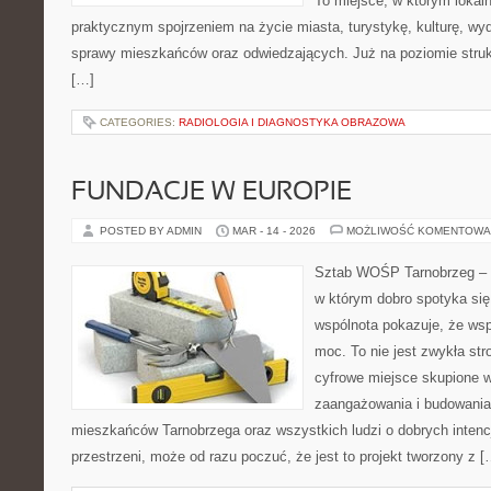
To miejsce, w którym lokaln
praktycznym spojrzeniem na życie miasta, turystykę, kulturę, wyd
sprawy mieszkańców oraz odwiedzających. Już na poziomie struktu
[…]
CATEGORIES:
RADIOLOGIA I DIAGNOSTYKA OBRAZOWA
FUNDACJE W EUROPIE
POSTED BY ADMIN
MAR - 14 - 2026
MOŻLIWOŚĆ KOMENTOWA
Sztab WOŚP Tarnobrzeg – G
w którym dobro spotyka się
wspólnota pokazuje, że ws
moc. To nie jest zwykła str
cyfrowe miejsce skupione w
zaangażowania i budowania 
mieszkańców Tarnobrzega oraz wszystkich ludzi o dobrych intencja
przestrzeni, może od razu poczuć, że jest to projekt tworzony z [