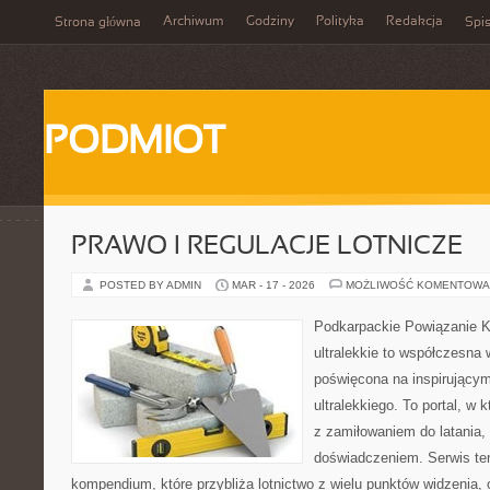
Archiwum
Godziny
Polityka
Redakcja
Strona główna
Spis
PODMIOT
PRAWO I REGULACJE LOTNICZE
POSTED BY ADMIN
MAR - 17 - 2026
MOŻLIWOŚĆ KOMENTOWA
Podkarpackie Powiązanie K
ultralekkie to współczesna w
poświęcona na inspirującym
ultralekkiego. To portal, w
z zamiłowaniem do latania, 
doświadczeniem. Serwis te
kompendium, które przybliża lotnictwo z wielu punktów widzenia,