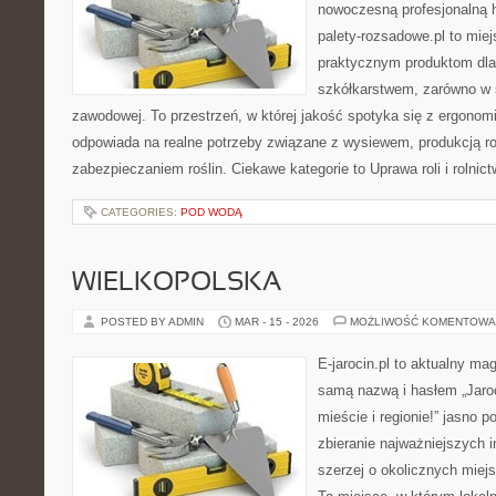
nowoczesną profesjonalną 
palety-rozsadowe.pl to mie
praktycznym produktom dla
szkółkarstwem, zarówno w s
zawodowej. To przestrzeń, w której jakość spotyka się z ergonomi
odpowiada na realne potrzeby związane z wysiewem, produkcją r
zabezpieczaniem roślin. Ciekawe kategorie to Uprawa roli i rolnic
CATEGORIES:
POD WODĄ
WIELKOPOLSKA
POSTED BY ADMIN
MAR - 15 - 2026
MOŻLIWOŚĆ KOMENTOWA
E-jarocin.pl to aktualny ma
samą nazwą i hasłem „Jaroc
mieście i regionie!” jasno p
zbieranie najważniejszych i
szerzej o okolicznych miej