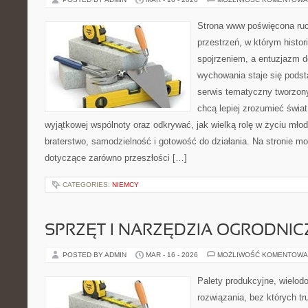
Strona www poświęcona ruc
przestrzeń, w którym histor
spojrzeniem, a entuzjazm d
wychowania staje się podst
serwis tematyczny tworzon
chcą lepiej zrozumieć świat
wyjątkowej wspólnoty oraz odkrywać, jak wielką rolę w życiu mło
braterstwo, samodzielność i gotowość do działania. Na stronie mo
dotyczące zarówno przeszłości […]
CATEGORIES:
NIEMCY
SPRZĘT I NARZĘDZIA OGRODNIC
POSTED BY ADMIN
MAR - 16 - 2026
MOŻLIWOŚĆ KOMENTOWA
Palety produkcyjne, wielodon
rozwiązania, bez których t