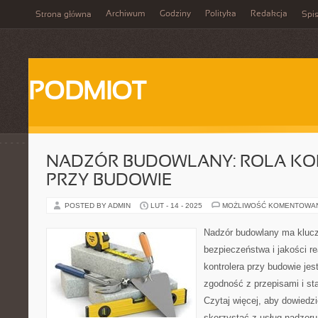
Archiwum
Godziny
Polityka
Redakcja
Strona główna
Spis
PODMIOT
NADZÓR BUDOWLANY: ROLA KO
PRZY BUDOWIE
POSTED BY ADMIN
LUT - 14 - 2025
MOŻLIWOŚĆ KOMENTOWA
Nadzór budowlany ma klucz
bezpieczeństwa i jakości re
kontrolera przy budowie je
zgodność z przepisami i s
Czytaj więcej, aby dowiedzi
skorzystać z usług nadzor