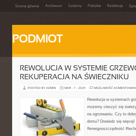
Archiwum
Godziny
Polityka
Redakcja
Strona główna
Spis
PODMIOT
REWOLUCJA W SYSTEMIE GRZEW
REKUPERACJA NA ŚWIECZNIKU
POSTED BY ADMIN
MAR - 7 - 2025
MOŻLIWOŚĆ KOMENTOWAN
Rewolucja w systemach grz
możemy cieszyć się śwież
na ogrzewaniu. Czy to dob
domu? Dowiedz się więcej! 
#energooszczędność #tech