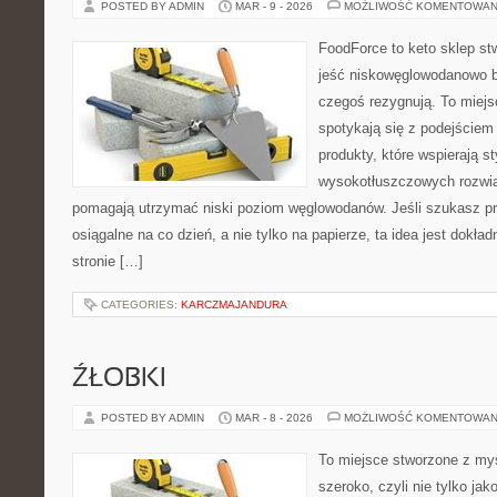
POSTED BY ADMIN
MAR - 9 - 2026
MOŻLIWOŚĆ KOMENTOWAN
FoodForce to keto sklep st
jeść niskowęglowodanowo b
czegoś rezygnują. To miejs
spotykają się z podejście
produkty, które wspierają st
wysokotłuszczowych rozwią
pomagają utrzymać niski poziom węglowodanów. Jeśli szukasz prz
osiągalne na co dzień, a nie tylko na papierze, ta idea jest dokła
stronie […]
CATEGORIES:
KARCZMAJANDURA
ŹŁOBKI
POSTED BY ADMIN
MAR - 8 - 2026
MOŻLIWOŚĆ KOMENTOWAN
To miejsce stworzone z myś
szeroko, czyli nie tylko jak