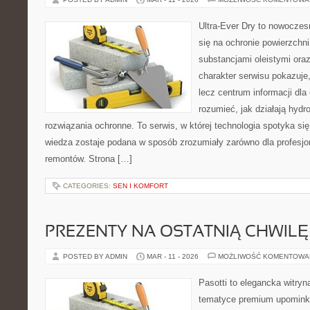
Ultra-Ever Dry to nowoczesn
się na ochronie powierzchn
substancjami oleistymi ora
charakter serwisu pokazuje, 
lecz centrum informacji dla 
rozumieć, jak działają hydr
rozwiązania ochronne. To serwis, w której technologia spotyka si
wiedza zostaje podana w sposób zrozumiały zarówno dla profesjon
remontów. Strona […]
CATEGORIES:
SEN I KOMFORT
PREZENTY NA OSTATNIĄ CHWILĘ
POSTED BY ADMIN
MAR - 11 - 2026
MOŻLIWOŚĆ KOMENTOWA
Pasotti to elegancka witryn
tematyce premium upominkó