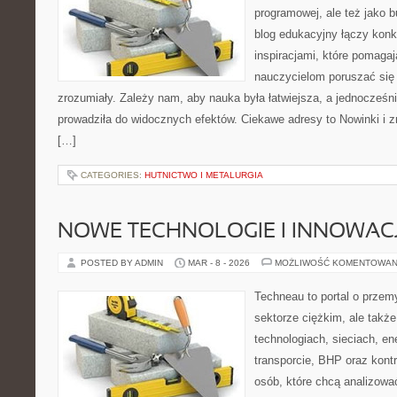
programowej, ale też jako 
blog edukacyjny łączy konk
inspiracjami, które pomaga
nauczycielom poruszać się
zrozumiały. Zależy nam, aby nauka była łatwiejsza, a jednocześn
prowadziła do widocznych efektów. Ciekawe adresy to Nowinki i zm
[…]
CATEGORIES:
HUTNICTWO I METALURGIA
NOWE TECHNOLOGIE I INNOWAC
POSTED BY ADMIN
MAR - 8 - 2026
MOŻLIWOŚĆ KOMENTOWAN
Techneau to portal o przem
sektorze ciężkim, ale także
technologiach, sieciach, en
transporcie, BHP oraz kontro
osób, które chcą analizow