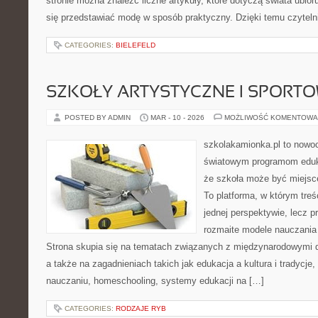
stronie można znaleźć liczne artykuły, które dotyczą świata ubioru
się przedstawiać modę w sposób praktyczny. Dzięki temu czytelni
CATEGORIES:
BIELEFELD
SZKOŁY ARTYSTYCZNE I SPORT
POSTED BY ADMIN
MAR - 10 - 2026
MOŻLIWOŚĆ KOMENTOWA
szkolakamionka.pl to nowo
światowym programom eduk
że szkoła może być miejsc
To platforma, w którym treś
jednej perspektywie, lecz p
rozmaite modele nauczania
Strona skupia się na tematach związanych z międzynarodowymi 
a także na zagadnieniach takich jak edukacja a kultura i tradycj
nauczaniu, homeschooling, systemy edukacji na […]
CATEGORIES:
RODZAJE RYB