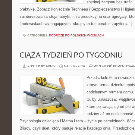
zbędnej żargonu bez treści,
praktykę. Zobacz koniecznie Techneau i Bezpieczeństwo i Higie
zainteresowania stoją fabryki, linia produkcyjna oraz agregaty, któ
środowiskach wymagających: skrajnych temperatur, zapylenia, [
CATEGORIES:
PODRÓŻE PO POLSKICH WIOSKACH
CIĄŻA TYDZIEŃ PO TYGODNIU
POSTED BY ADMIN
MAR - 6 - 2026
MOŻLIWOŚĆ KOMENTOWAN
Przedszkole76 to nowoczes
którym temat dziecka spot
codziennym rytmem domu. T
to, by upraszczać wątpliwoś
które pojawiają się od pier
rodziny aż po codzienność 
Psychologia dziecięca i Mama i tata – życie po narodzinach. W 
Bliscy, czyli duet, który buduje relację każdego dnia. Przedszkol