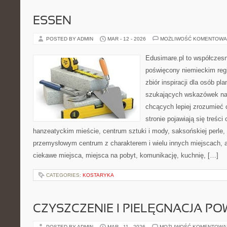
ESSEN
POSTED BY ADMIN
MAR - 12 - 2026
MOŻLIWOŚĆ KOMENTOWA
Edusimare.pl to współczesn
poświęcony niemieckim regi
zbiór inspiracji dla osób pl
szukających wskazówek na 
chcących lepiej zrozumieć
stronie pojawiają się treści
hanzeatyckim mieście, centrum sztuki i mody, saksońskiej perle,
przemysłowym centrum z charakterem i wielu innych miejscach, 
ciekawe miejsca, miejsca na pobyt, komunikację, kuchnię, […]
CATEGORIES:
KOSTARYKA
CZYSZCZENIE I PIELĘGNACJA PO
POSTED BY ADMIN
MAR - 11 - 2026
MOŻLIWOŚĆ KOMENTOWA