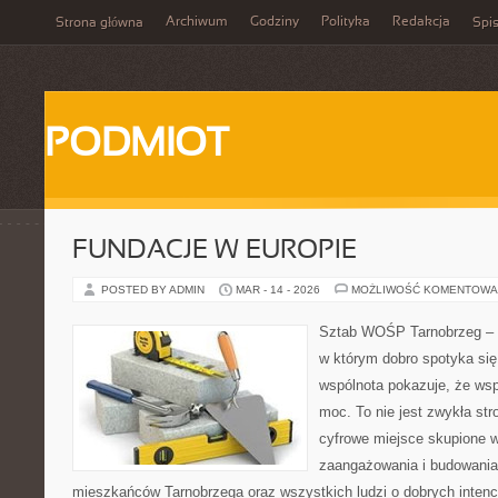
Archiwum
Godziny
Polityka
Redakcja
Strona główna
Spis
PODMIOT
FUNDACJE W EUROPIE
POSTED BY ADMIN
MAR - 14 - 2026
MOŻLIWOŚĆ KOMENTOWA
Sztab WOŚP Tarnobrzeg – G
w którym dobro spotyka się
wspólnota pokazuje, że ws
moc. To nie jest zwykła str
cyfrowe miejsce skupione w
zaangażowania i budowania 
mieszkańców Tarnobrzega oraz wszystkich ludzi o dobrych intencja