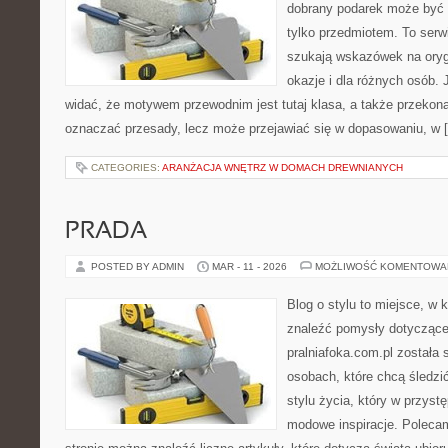
dobrany podarek może być 
tylko przedmiotem. To serw
szukają wskazówek na oryg
okazje i dla różnych osób.
widać, że motywem przewodnim jest tutaj klasa, a także przekonan
oznaczać przesady, lecz może przejawiać się w dopasowaniu, w 
CATEGORIES:
ARANŻACJA WNĘTRZ W DOMACH DREWNIANYCH
PRADA
POSTED BY ADMIN
MAR - 11 - 2026
MOŻLIWOŚĆ KOMENTOWA
Blog o stylu to miejsce, w
znaleźć pomysły dotycząc
pralniafoka.com.pl została
osobach, które chcą śledzić
stylu życia, który w przys
modowe inspiracje. Polecam