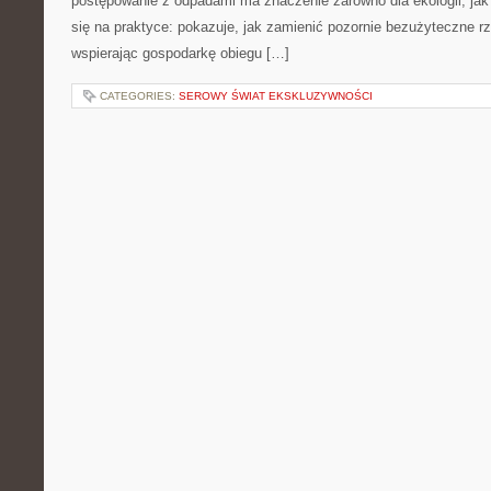
postępowanie z odpadami ma znaczenie zarówno dla ekologii, jak 
się na praktyce: pokazuje, jak zamienić pozornie bezużyteczne r
wspierając gospodarkę obiegu […]
CATEGORIES:
SEROWY ŚWIAT EKSKLUZYWNOŚCI