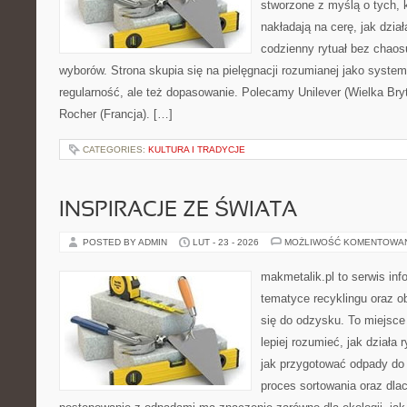
stworzone z myślą o tych, k
nakładają na cerę, jak dział
codzienny rytuał bez chao
wyborów. Strona skupia się na pielęgnacji rozumianej jako system
regularność, ale też dopasowanie. Polecamy Unilever (Wielka Bryt
Rocher (Francja). […]
CATEGORIES:
KULTURA I TRADYCJE
INSPIRACJE ZE ŚWIATA
POSTED BY ADMIN
LUT - 23 - 2026
MOŻLIWOŚĆ KOMENTOWA
makmetalik.pl to serwis in
tematyce recyklingu oraz 
się do odzysku. To miejsce 
lepiej rozumieć, jak działa
jak przygotować odpady do 
proces sortowania oraz dla