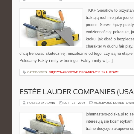
TKKF Sieraków to przystań i
traktują ruch nie jako jedno
proces. Serwis łączy prakt
codziennością: pokazuje, j
kroku, jak dbać o bezpiecze
charakter w duchu fair play.
chcą trenować skuteczniej, niezależnie od tego, czy są na etapie
Polecamy Fakty i mity w treningu i Fakty i mity w […]
CATEGORIES:
MIĘDZYNARODOWE ORGANIZACJE SKAUTOWE
ESTÉE LAUDER COMPANIES (USA
POSTED BY ADMIN
LUT - 23 - 2026
MOŻLIWOŚĆ KOMENTOWA
johnmasters-polska.pl to se
interesują się kosmetykami
trafne decyzje zakupowe or