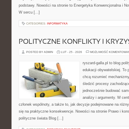
podstawy. Nowości na stronie to Energetyka Konwencjonalna i No
W sercu […]
CATEGORIES:
INFORMATYKA
POLITYCZNE KONFLIKTY I KRYZY
POSTED BY ADMIN
LUT - 25 - 2026
MOŻLIWOŚĆ KOMENTOWA
ryszard-galla.pl to blog pol
edukacji obywatelskiej. To 
chcą rozumieć mechanizmy 
śledzić procesy zachodząc
jednocześnie budować samo
analizy i argumenty. W cen
członek wspólnoty, a także to, jak decyzje podejmowane na różn
się na praktyczne konsekwencje. Nowości na stronie Prawo i kon
polityczne świata Blog […]