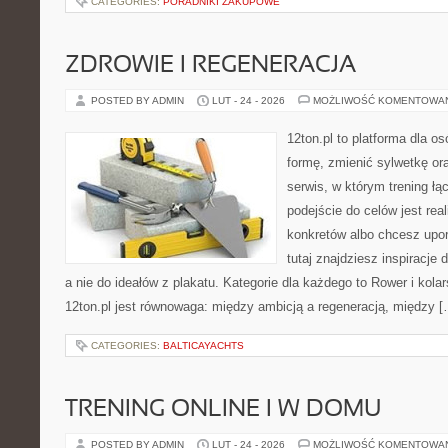
CATEGORIES:
PORADNIKI ZAKUPOWE
ZDROWIE I REGENERACJA
POSTED BY ADMIN
LUT - 24 - 2026
MOŻLIWOŚĆ KOMENTOWA
12ton.pl to platforma dla o
formę, zmienić sylwetkę ora
serwis, w którym trening łą
podejście do celów jest rea
konkretów albo chcesz upo
tutaj znajdziesz inspiracj
a nie do ideałów z plakatu. Kategorie dla każdego to Rower i kola
12ton.pl jest równowaga: między ambicją a regeneracją, między [
CATEGORIES:
BALTICAYACHTS
TRENING ONLINE I W DOMU
POSTED BY ADMIN
LUT - 24 - 2026
MOŻLIWOŚĆ KOMENTOWA