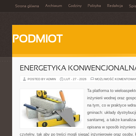
Archiwum
Godziny
Polityka
Redakcja
Strona główna
Spis
PODMIOT
ENERGETYKA KONWENCJONALN
POSTED BY ADMIN
LUT - 27 - 2026
MOŻLIWOŚĆ KOMENTOWA
Ta platforma to wieloaspek
inżynierii wodnej oraz gosp
na tym, co w praktyce wdra
gminach: układy dystrybucji
sanitarnej, a także kanaliz
opisana w sposób inżyniers
czytelny, tak aby po treści mogli sięgać inżynierowie oraz osoby, 