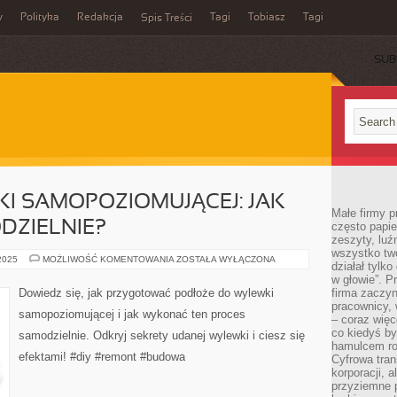
y
Polityka
Redakcja
Tagi
Tobiasz
Tagi
Spis Treści
SUB
I SAMOPOZIOMUJĄCEJ: JAK
Małe firmy p
DZIELNIE?
często papie
zeszyty, luź
wszystko tw
SEKRETY
 2025
MOŻLIWOŚĆ KOMENTOWANIA
ZOSTAŁA WYŁĄCZONA
działał tylko
WYLEWKI
SAMOPOZIOMUJĄCEJ:
w głowie”. P
JAK
Dowiedz się, jak przygotować podłoże do wylewki
firma zaczyn
ZROBIĆ
pracownicy, 
TO
samopoziomującej i jak wykonać ten proces
SAMODZIELNIE?
– coraz więce
co kiedyś by
samodzielnie. Odkryj sekrety udanej wylewki i ciesz się
hamulcem roz
efektami! #diy #remont #budowa
Cyfrowa tran
korporacji, 
przyziemne 