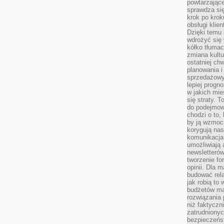
powtarzające
sprawdza si
krok po krok
obsługi klie
Dzięki temu
wdrożyć się 
kółko tłumac
zmiana kultu
ostatniej chw
planowania i
sprzedażow
lepiej progn
w jakich mie
się straty. T
do podejmowa
chodzi o to, 
by ją wzmocn
korygują nas
komunikacja 
umożliwiają
newsletterów
tworzenie for
opinii. Dla 
budować rela
jak robią to
budżetów ma
rozwiązania
niż faktyczni
zatrudniony
bezpieczeńst