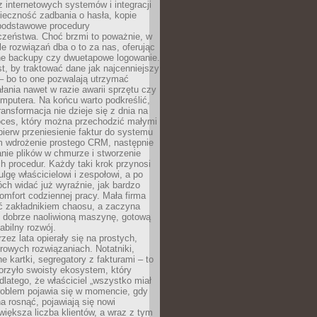
z internetowych systemów i integracji
ieczność zadbania o hasła, kopie
podstawowe procedury
czeństwa. Choć brzmi to poważnie, w
le rozwiązań dba o to za nas, oferując
e backupy czy dwuetapowe logowanie.
t, by traktować dane jak najcenniejszy
– bo to one pozwalają utrzymać
ałania nawet w razie awarii sprzętu czy
mputera. Na końcu warto podkreślić,
ransformacja nie dzieje się z dnia na
oces, który można przechodzić małymi
pierw przeniesienie faktur do systemu
em wdrożenie prostego CRM, następnie
nie plików w chmurze i stworzenie
 procedur. Każdy taki krok przynosi
lgę właścicielowi i zespołowi, a po
ch widać już wyraźnie, jak bardzo
komfort codziennej pracy. Mała firma
yć zakładnikiem chaosu, a zaczyna
 dobrze naoliwioną maszynę, gotową
abilny rozwój.
rzez lata opierały się na prostych,
rowych rozwiązaniach. Notatniki,
ne kartki, segregatory z fakturami – to
orzyło swoisty ekosystem, który
 dlatego, że właściciel „wszystko miał
roblem pojawia się w momencie, gdy
a rosnąć, pojawiają się nowi
większa liczba klientów, a wraz z tym