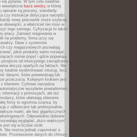
 się pytania. W tym celu świetnie
ę wewnętrzna
baza wiedzy
w której
u opisane są procesy, standardy
nta czy instrukcje dotyczące narzędzi.
 każdy nowy pracownik może szybciej
w obowiązki, a właściciel nie musi w
zyć tego samego. Cyfryzacja to także
ry pracy. Zamiast reagowania w
ili na problemy, firma uczy się
 analizy. Dane z systemów
ych czy magazynowych pozwalają
ozować, jakie produkty warto rozwijać,
siącach rośnie popyt i gdzie pojawiają
o przejście od intuicyjnego zarządzania
nia decyzji opartych na faktach. Nie
by totalnie wyeliminować intuicję, lecz
ić danymi, które potwierdzają lub
ze przeczucia. Kolejnym krokiem jest
z klientem. Cyfrowe narzędzia
 automatyczne wysyłanie powiadomień,
, informacji o promocjach, ale też
mularzy, które ułatwiają zbieranie
małej firmy to ogromna szansa, by
cję z odbiorcami tak profesjonalnie,
 większe marki, ale bez gigantycznych
rketingowych. Odpowiednio dobrane
 pozwalają wyglądać „dużo większym”
e jest się w liczbie osób
ch. Nie można jednak zapominać o
wie. Przeniesienie danych do chmury,