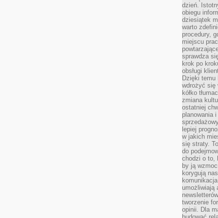
dzień. Istot
obiegu infor
dziesiątek m
warto zdefin
procedury, 
miejscu pra
powtarzające
sprawdza si
krok po krok
obsługi klie
Dzięki temu
wdrożyć się 
kółko tłumac
zmiana kultu
ostatniej chw
planowania i
sprzedażow
lepiej progn
w jakich mie
się straty. T
do podejmowa
chodzi o to, 
by ją wzmocn
korygują nas
komunikacja 
umożliwiają
newsletterów
tworzenie for
opinii. Dla 
budować rela