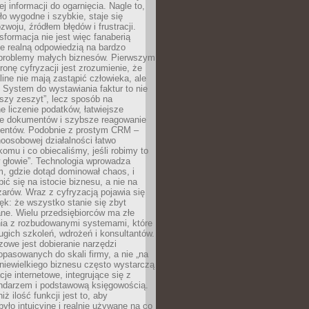
j informacji do ogarnięcia. Nagle to,
ło wygodne i szybkie, staje się
woju, źródłem błędów i frustracji.
sformacja nie jest więc fanaberią
ale realną odpowiedzią na bardzo
problemy małych biznesów. Pierwszym
ronę cyfryzacji jest zrozumienie, że
line nie mają zastąpić człowieka, ale
 System do wystawiania faktur to nie
ejszy zeszyt”, lecz sposób na
 liczenie podatków, łatwiejsze
e dokumentów i szybsze reagowanie
lientów. Podobnie z prostym CRM –
oosobowej działalności łatwo
omu i co obiecaliśmy, jeśli robimy to
 głowie”. Technologia wprowadza
, gdzie dotąd dominował chaos, i
ić się na istocie biznesu, a nie na
arów. Wraz z cyfryzacją pojawia się
lęk: że wszystko stanie się zbyt
ne. Wielu przedsiębiorców ma złe
ia z rozbudowanymi systemami, które
gich szkoleń, wdrożeń i konsultantów.
zowe jest dobieranie narzędzi
opasowanych do skali firmy, a nie „na
 niewielkiego biznesu często wystarczą
cje internetowe, integrujące się z
endarzem i podstawową księgowością.
ż ilość funkcji jest to, aby
było intuicyjne i realnie używane na co