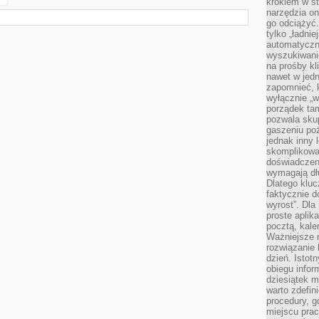
krokiem w st
narzędzia on
go odciążyć.
tylko „ładni
automatyczne
wyszukiwani
na prośby k
nawet w jedn
zapomnieć, k
wyłącznie „w
porządek tam
pozwala skup
gaszeniu poż
jednak inny 
skomplikowa
doświadczen
wymagają dłu
Dlatego kluc
faktycznie d
wyrost”. Dla
proste aplika
pocztą, kal
Ważniejsze ni
rozwiązanie 
dzień. Istot
obiegu infor
dziesiątek m
warto zdefin
procedury, 
miejscu pra