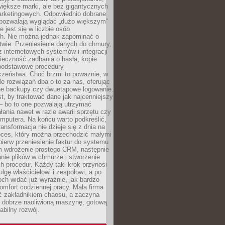
 większe marki, ale bez gigantycznych
rketingowych. Odpowiednio dobrane
 pozwalają wyglądać „dużo większym”
e jest się w liczbie osób
ch. Nie można jednak zapominać o
wie. Przeniesienie danych do chmury,
z internetowych systemów i integracji
ieczność zadbania o hasła, kopie
podstawowe procedury
czeństwa. Choć brzmi to poważnie, w
le rozwiązań dba o to za nas, oferując
e backupy czy dwuetapowe logowanie.
t, by traktować dane jak najcenniejszy
– bo to one pozwalają utrzymać
ałania nawet w razie awarii sprzętu czy
mputera. Na końcu warto podkreślić,
ransformacja nie dzieje się z dnia na
oces, który można przechodzić małymi
pierw przeniesienie faktur do systemu
em wdrożenie prostego CRM, następnie
nie plików w chmurze i stworzenie
 procedur. Każdy taki krok przynosi
lgę właścicielowi i zespołowi, a po
ch widać już wyraźnie, jak bardzo
komfort codziennej pracy. Mała firma
yć zakładnikiem chaosu, a zaczyna
 dobrze naoliwioną maszynę, gotową
abilny rozwój.