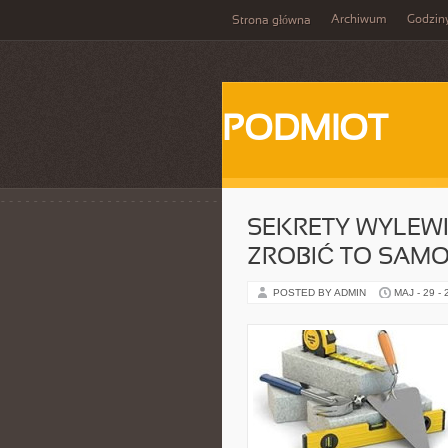
Archiwum
Godzin
Strona główna
PODMIOT
SEKRETY WYLEWK
ZROBIĆ TO SAMO
POSTED BY ADMIN
MAJ - 29 -