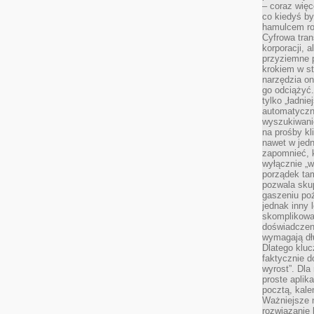
– coraz więce
co kiedyś by
hamulcem roz
Cyfrowa tran
korporacji, 
przyziemne 
krokiem w st
narzędzia on
go odciążyć.
tylko „ładni
automatyczne
wyszukiwani
na prośby k
nawet w jedn
zapomnieć, k
wyłącznie „w
porządek tam
pozwala skup
gaszeniu poż
jednak inny 
skomplikowa
doświadczen
wymagają dłu
Dlatego kluc
faktycznie d
wyrost”. Dla
proste aplika
pocztą, kal
Ważniejsze ni
rozwiązanie 