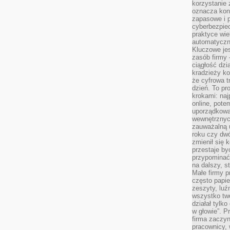
korzystanie 
oznacza kon
zapasowe i 
cyberbezpie
praktyce wie
automatyczn
Kluczowe jes
zasób firmy 
ciągłość dzi
kradzieży ko
że cyfrowa t
dzień. To pr
krokami: naj
online, pot
uporządkowa
wewnętrznych
zauważalną u
roku czy dwó
zmienił się 
przestaje b
przypominać
na dalszy, st
Małe firmy p
często papie
zeszyty, luź
wszystko tw
działał tylko
w głowie”. P
firma zaczyn
pracownicy, 