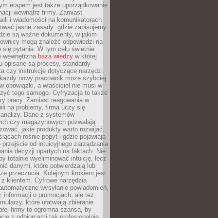
nym etapem jest także uporządkowanie
macji wewnątrz firmy. Zamiast
aili i wiadomości na komunikatorach
iować jasne zasady: gdzie zapisujemy
gdzie są ważne dokumenty, w jakim
cownicy mogą znaleźć odpowiedzi na
 się pytania. W tym celu świetnie
ę wewnętrzna
baza wiedzy
w której
u opisane są procesy, standardy
nta czy instrukcje dotyczące narzędzi.
 każdy nowy pracownik może szybciej
w obowiązki, a właściciel nie musi w
zyć tego samego. Cyfryzacja to także
ry pracy. Zamiast reagowania w
ili na problemy, firma uczy się
 analizy. Dane z systemów
ych czy magazynowych pozwalają
ozować, jakie produkty warto rozwijać,
siącach rośnie popyt i gdzie pojawiają
o przejście od intuicyjnego zarządzania
nia decyzji opartych na faktach. Nie
by totalnie wyeliminować intuicję, lecz
ić danymi, które potwierdzają lub
ze przeczucia. Kolejnym krokiem jest
z klientem. Cyfrowe narzędzia
 automatyczne wysyłanie powiadomień,
, informacji o promocjach, ale też
mularzy, które ułatwiają zbieranie
małej firmy to ogromna szansa, by
cję z odbiorcami tak profesjonalnie,