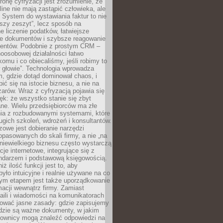
ronę cyfryzacji jest zrozumienie, że
line nie mają zastąpić człowieka, ale
 System do wystawiania faktur to nie
ejszy zeszyt”, lecz sposób na
 liczenie podatków, łatwiejsze
e dokumentów i szybsze reagowanie
lientów. Podobnie z prostym CRM –
oosobowej działalności łatwo
omu i co obiecaliśmy, jeśli robimy to
 głowie”. Technologia wprowadza
, gdzie dotąd dominował chaos, i
ić się na istocie biznesu, a nie na
arów. Wraz z cyfryzacją pojawia się
lęk: że wszystko stanie się zbyt
ne. Wielu przedsiębiorców ma złe
ia z rozbudowanymi systemami, które
gich szkoleń, wdrożeń i konsultantów.
zowe jest dobieranie narzędzi
opasowanych do skali firmy, a nie „na
 niewielkiego biznesu często wystarczą
cje internetowe, integrujące się z
endarzem i podstawową księgowością.
ż ilość funkcji jest to, aby
było intuicyjne i realnie używane na co
nym etapem jest także uporządkowanie
macji wewnątrz firmy. Zamiast
aili i wiadomości na komunikatorach
iować jasne zasady: gdzie zapisujemy
gdzie są ważne dokumenty, w jakim
cownicy mogą znaleźć odpowiedzi na