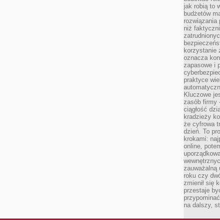
jak robią to
budżetów ma
rozwiązania
niż faktyczni
zatrudniony
bezpieczeńst
korzystanie 
oznacza kon
zapasowe i 
cyberbezpie
praktyce wie
automatyczn
Kluczowe jes
zasób firmy 
ciągłość dzi
kradzieży ko
że cyfrowa t
dzień. To pr
krokami: naj
online, pot
uporządkowa
wewnętrznych
zauważalną u
roku czy dwó
zmienił się 
przestaje b
przypominać
na dalszy, st