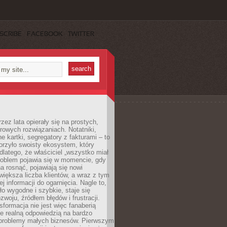
SCRIBE
FACEBOOK
TWITTER
rzez lata opierały się na prostych,
rowych rozwiązaniach. Notatniki,
ne kartki, segregatory z fakturami – to
orzyło swoisty ekosystem, który
 dlatego, że właściciel „wszystko miał
roblem pojawia się w momencie, gdy
a rosnąć, pojawiają się nowi
większa liczba klientów, a wraz z tym
j informacji do ogarnięcia. Nagle to,
ło wygodne i szybkie, staje się
woju, źródłem błędów i frustracji.
sformacja nie jest więc fanaberią
ale realną odpowiedzią na bardzo
problemy małych biznesów. Pierwszym