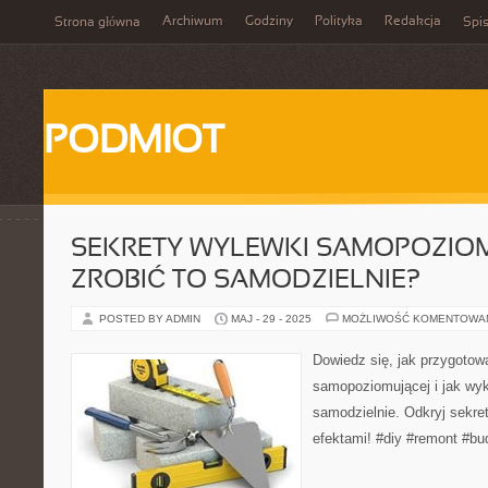
Archiwum
Godziny
Polityka
Redakcja
Strona główna
Spis
PODMIOT
SEKRETY WYLEWKI SAMOPOZIOMU
ZROBIĆ TO SAMODZIELNIE?
POSTED BY ADMIN
MAJ - 29 - 2025
MOŻLIWOŚĆ KOMENTOWA
Dowiedz się, jak przygotow
samopoziomującej i jak wy
samodzielnie. Odkryj sekret
efektami! #diy #remont #b