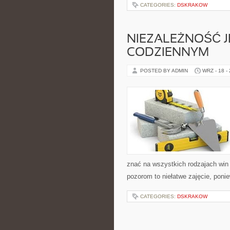
CATEGORIES:
DSKRAKOW
NIEZALEŻNOŚĆ J
CODZIENNYM
POSTED BY ADMIN
WRZ - 18 -
znać na wszystkich rodzajach win
pozorom to niełatwe zajęcie, pon
CATEGORIES:
DSKRAKOW