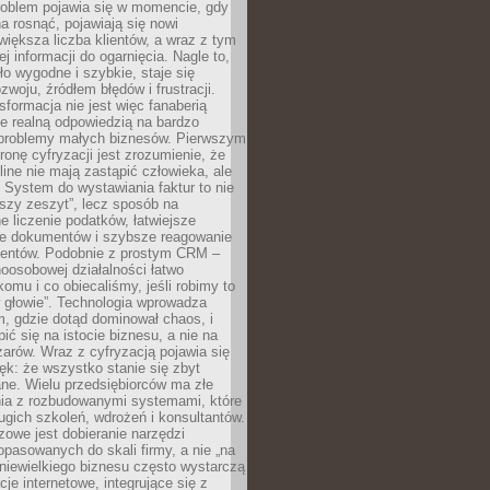
roblem pojawia się w momencie, gdy
a rosnąć, pojawiają się nowi
większa liczba klientów, a wraz z tym
j informacji do ogarnięcia. Nagle to,
ło wygodne i szybkie, staje się
woju, źródłem błędów i frustracji.
sformacja nie jest więc fanaberią
ale realną odpowiedzią na bardzo
problemy małych biznesów. Pierwszym
ronę cyfryzacji jest zrozumienie, że
line nie mają zastąpić człowieka, ale
 System do wystawiania faktur to nie
ejszy zeszyt”, lecz sposób na
 liczenie podatków, łatwiejsze
e dokumentów i szybsze reagowanie
lientów. Podobnie z prostym CRM –
oosobowej działalności łatwo
omu i co obiecaliśmy, jeśli robimy to
 głowie”. Technologia wprowadza
, gdzie dotąd dominował chaos, i
ić się na istocie biznesu, a nie na
arów. Wraz z cyfryzacją pojawia się
lęk: że wszystko stanie się zbyt
ne. Wielu przedsiębiorców ma złe
ia z rozbudowanymi systemami, które
gich szkoleń, wdrożeń i konsultantów.
zowe jest dobieranie narzędzi
opasowanych do skali firmy, a nie „na
 niewielkiego biznesu często wystarczą
cje internetowe, integrujące się z