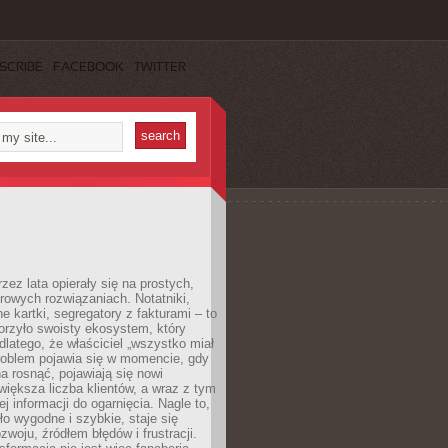
SCRIBE
FACEBOOK
TWITTER
rzez lata opierały się na prostych,
rowych rozwiązaniach. Notatniki,
ne kartki, segregatory z fakturami – to
orzyło swoisty ekosystem, który
 dlatego, że właściciel „wszystko miał
roblem pojawia się w momencie, gdy
a rosnąć, pojawiają się nowi
większa liczba klientów, a wraz z tym
j informacji do ogarnięcia. Nagle to,
ło wygodne i szybkie, staje się
woju, źródłem błędów i frustracji.