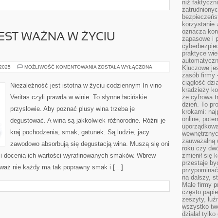
niż faktyczni
zatrudniony
bezpieczeńst
korzystanie 
oznacza kon
EST WAŻNA W ŻYCIU
zapasowe i 
cyberbezpie
praktyce wie
automatyczn
NIEZALEŻNOŚĆ
 2025
MOŻLIWOŚĆ KOMENTOWANIA
ZOSTAŁA WYŁĄCZONA
Kluczowe jes
JEST
zasób firmy 
WAŻNA
ciągłość dzi
W
Niezależność jest istotna w życiu codziennym In vino
ŻYCIU
kradzieży ko
CODZIENNYM
Veritas czyli prawda w winie. To słynne łacińskie
że cyfrowa t
dzień. To pr
przysłowie. Aby poznać plusy wina trzeba je
krokami: naj
online, pot
degustować. A wina są jakkolwiek różnorodne. Różni je
uporządkowa
kraj pochodzenia, smak, gatunek. Są ludzie, jacy
wewnętrznych
zauważalną u
zawodowo absorbują się degustacją wina. Muszą się oni
roku czy dwó
 i docenia ich wartości wyrafinowanych smaków. Wbrew
zmienił się 
przestaje b
ieważ nie każdy ma tak poprawny smak i […]
przypominać
na dalszy, st
Małe firmy p
często papie
zeszyty, luź
wszystko tw
działał tylko