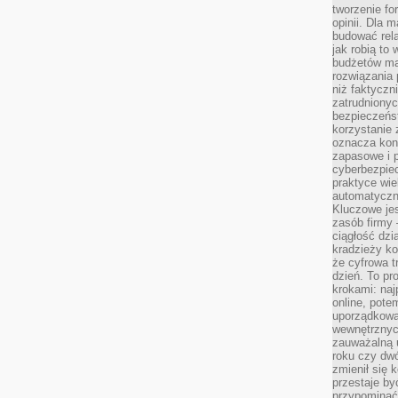
tworzenie for
opinii. Dla 
budować rela
jak robią to
budżetów ma
rozwiązania
niż faktyczni
zatrudniony
bezpieczeńst
korzystanie 
oznacza kon
zapasowe i 
cyberbezpie
praktyce wie
automatyczn
Kluczowe jes
zasób firmy 
ciągłość dzi
kradzieży ko
że cyfrowa t
dzień. To pr
krokami: naj
online, pot
uporządkowa
wewnętrznych
zauważalną u
roku czy dwó
zmienił się 
przestaje b
przypominać