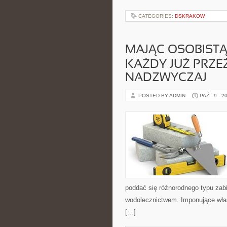
CATEGORIES:
DSKRAKOW
MAJĄC OSOBIST
KAŻDY JUŻ PRZEŻ
NADZWYCZAJ
POSTED BY ADMIN
PAŹ - 9 - 2
poddać się różnorodnego typu zab
wodolecznictwem. Imponujące właśc
[…]