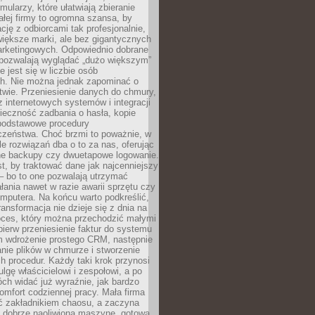
mularzy, które ułatwiają zbieranie
małej firmy to ogromna szansa, by
cję z odbiorcami tak profesjonalnie,
 większe marki, ale bez gigantycznych
rketingowych. Odpowiednio dobrane
 pozwalają wyglądać „dużo większym”
e jest się w liczbie osób
ch. Nie można jednak zapominać o
wie. Przeniesienie danych do chmury,
z internetowych systemów i integracji
ieczność zadbania o hasła, kopie
podstawowe procedury
czeństwa. Choć brzmi to poważnie, w
le rozwiązań dba o to za nas, oferując
e backupy czy dwuetapowe logowanie.
t, by traktować dane jak najcenniejszy
– bo to one pozwalają utrzymać
ałania nawet w razie awarii sprzętu czy
mputera. Na końcu warto podkreślić,
ransformacja nie dzieje się z dnia na
oces, który można przechodzić małymi
pierw przeniesienie faktur do systemu
em wdrożenie prostego CRM, następnie
nie plików w chmurze i stworzenie
 procedur. Każdy taki krok przynosi
lgę właścicielowi i zespołowi, a po
ch widać już wyraźnie, jak bardzo
komfort codziennej pracy. Mała firma
yć zakładnikiem chaosu, a zaczyna
 dobrze naoliwioną maszynę, gotową