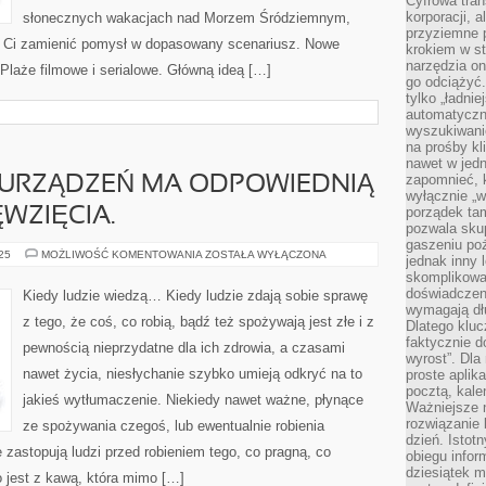
Cyfrowa tran
korporacji, 
słonecznych wakacjach nad Morzem Śródziemnym,
przyziemne 
gą Ci zamienić pomysł w dopasowany scenariusz. Nowe
krokiem w st
narzędzia on
 Plaże filmowe i serialowe. Główną ideą […]
go odciążyć.
tylko „ładni
automatyczne
wyszukiwani
na prośby k
nawet w jedn
zapomnieć, k
Z URZĄDZEŃ MA ODPOWIEDNIĄ
wyłącznie „w
porządek tam
WZIĘCIA.
pozwala skup
gaszeniu poż
JAKIEKOLWIEK
025
MOŻLIWOŚĆ KOMENTOWANIA
ZOSTAŁA WYŁĄCZONA
jednak inny 
Z
skomplikowa
URZĄDZEŃ
MA
doświadczen
Kiedy ludzie wiedzą… Kiedy ludzie zdają sobie sprawę
ODPOWIEDNIĄ
wymagają dłu
FORMĘ
z tego, że coś, co robią, bądź też spożywają jest złe i z
Dlatego kluc
PRZEDSIĘWZIĘCIA.
faktycznie d
pewnością nieprzydatne dla ich zdrowia, a czasami
wyrost”. Dla
nawet życia, niesłychanie szybko umieją odkryć na to
proste aplika
pocztą, kal
jakieś wytłumaczenie. Niekiedy nawet ważne, płynące
Ważniejsze ni
rozwiązanie 
ze spożywania czegoś, lub ewentualnie robienia
dzień. Istot
 zastopują ludzi przed robieniem tego, co pragną, co
obiegu infor
dziesiątek m
 jest z kawą, która mimo […]