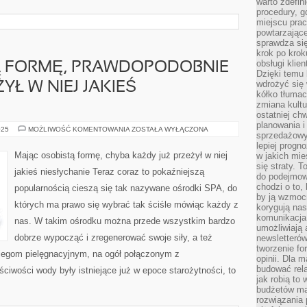
warto zdefin
procedury, 
miejscu pra
powtarzające
sprawdza si
krok po krok
obsługi klie
Ą FORMĘ, PRAWDOPODOBNIE
Dzięki temu
wdrożyć się 
YŁ W NIEJ JAKIEŚ
kółko tłumac
zmiana kultu
ostatniej chw
planowania i
MAJĄC
025
MOŻLIWOŚĆ KOMENTOWANIA
ZOSTAŁA WYŁĄCZONA
sprzedażow
OSOBISTĄ
FORMĘ,
lepiej progn
PRAWDOPODOBNIE
Mając osobistą formę, chyba każdy już przeżył w niej
w jakich mie
KAŻDY
się straty. T
JUŻ
jakieś niesłychanie Teraz coraz to pokaźniejszą
PRZEŻYŁ
do podejmowa
W
chodzi o to, 
popularnością cieszą się tak nazywane ośrodki SPA, do
NIEJ
by ją wzmocn
JAKIEŚ
których ma prawo się wybrać tak ściśle mówiąc każdy z
NADZWYCZAJ
korygują nas
komunikacja 
nas. W takim ośrodku można przede wszystkim bardzo
umożliwiają
dobrze wypocząć i zregenerować swoje siły, a też
newsletterów
tworzenie for
iegom pielęgnacyjnym, na ogół połączonym z
opinii. Dla 
budować rela
iwości wody były istniejące już w epoce starożytności, to
jak robią to
budżetów ma
rozwiązania