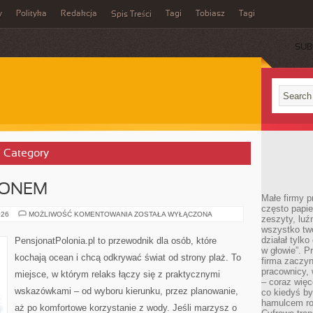
y
Polityka
Redakcja
Tagi
Tobiasz
Tagi
Spis Treści
SUB
’ Category
ZONEM
Małe firmy p
często papie
PLAŻE
026
MOŻLIWOŚĆ KOMENTOWANIA
ZOSTAŁA WYŁĄCZONA
zeszyty, luź
POZA
wszystko tw
SEZONEM
działał tylko
PensjonatPolonia.pl to przewodnik dla osób, które
w głowie”. P
kochają ocean i chcą odkrywać świat od strony plaż. To
firma zaczyn
pracownicy, 
miejsce, w którym relaks łączy się z praktycznymi
– coraz więce
wskazówkami – od wyboru kierunku, przez planowanie,
co kiedyś by
hamulcem roz
aż po komfortowe korzystanie z wody. Jeśli marzysz o