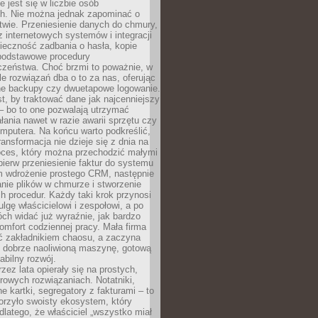
e jest się w liczbie osób
ch. Nie można jednak zapominać o
wie. Przeniesienie danych do chmury,
z internetowych systemów i integracji
ieczność zadbania o hasła, kopie
podstawowe procedury
czeństwa. Choć brzmi to poważnie, w
le rozwiązań dba o to za nas, oferując
e backupy czy dwuetapowe logowanie.
t, by traktować dane jak najcenniejszy
– bo to one pozwalają utrzymać
ałania nawet w razie awarii sprzętu czy
mputera. Na końcu warto podkreślić,
ransformacja nie dzieje się z dnia na
oces, który można przechodzić małymi
pierw przeniesienie faktur do systemu
em wdrożenie prostego CRM, następnie
nie plików w chmurze i stworzenie
 procedur. Każdy taki krok przynosi
lgę właścicielowi i zespołowi, a po
ch widać już wyraźnie, jak bardzo
komfort codziennej pracy. Mała firma
yć zakładnikiem chaosu, a zaczyna
 dobrze naoliwioną maszynę, gotową
abilny rozwój.
rzez lata opierały się na prostych,
rowych rozwiązaniach. Notatniki,
ne kartki, segregatory z fakturami – to
orzyło swoisty ekosystem, który
 dlatego, że właściciel „wszystko miał