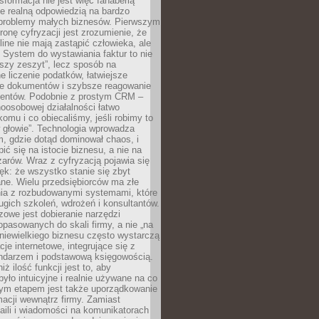
sformacja nie jest więc fanaberią
ale realną odpowiedzią na bardzo
problemy małych biznesów. Pierwszym
ronę cyfryzacji jest zrozumienie, że
line nie mają zastąpić człowieka, ale
 System do wystawiania faktur to nie
ejszy zeszyt”, lecz sposób na
 liczenie podatków, łatwiejsze
e dokumentów i szybsze reagowanie
lientów. Podobnie z prostym CRM –
oosobowej działalności łatwo
omu i co obiecaliśmy, jeśli robimy to
 głowie”. Technologia wprowadza
, gdzie dotąd dominował chaos, i
ić się na istocie biznesu, a nie na
arów. Wraz z cyfryzacją pojawia się
lęk: że wszystko stanie się zbyt
ne. Wielu przedsiębiorców ma złe
ia z rozbudowanymi systemami, które
gich szkoleń, wdrożeń i konsultantów.
zowe jest dobieranie narzędzi
opasowanych do skali firmy, a nie „na
 niewielkiego biznesu często wystarczą
cje internetowe, integrujące się z
endarzem i podstawową księgowością.
ż ilość funkcji jest to, aby
było intuicyjne i realnie używane na co
nym etapem jest także uporządkowanie
macji wewnątrz firmy. Zamiast
aili i wiadomości na komunikatorach