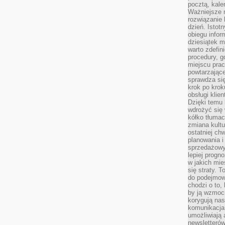
pocztą, kal
Ważniejsze ni
rozwiązanie 
dzień. Istot
obiegu infor
dziesiątek m
warto zdefin
procedury, 
miejscu pra
powtarzające
sprawdza si
krok po krok
obsługi klie
Dzięki temu
wdrożyć się 
kółko tłumac
zmiana kultu
ostatniej chw
planowania i
sprzedażow
lepiej progn
w jakich mie
się straty. T
do podejmowa
chodzi o to, 
by ją wzmocn
korygują nas
komunikacja 
umożliwiają
newsletterów