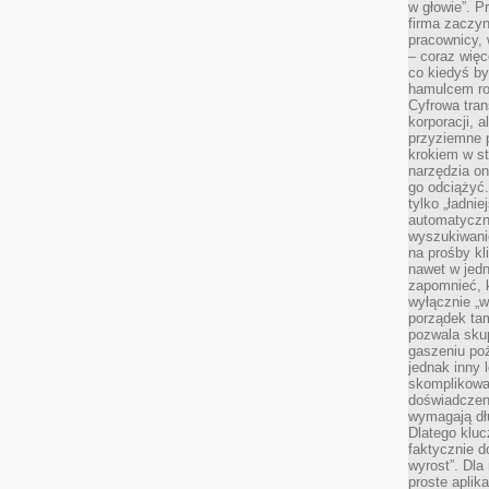
w głowie”. P
firma zaczyn
pracownicy, 
– coraz więce
co kiedyś by
hamulcem roz
Cyfrowa tran
korporacji, 
przyziemne 
krokiem w st
narzędzia on
go odciążyć.
tylko „ładni
automatyczne
wyszukiwani
na prośby k
nawet w jedn
zapomnieć, k
wyłącznie „w
porządek tam
pozwala skup
gaszeniu poż
jednak inny 
skomplikowa
doświadczen
wymagają dłu
Dlatego kluc
faktycznie d
wyrost”. Dla
proste aplika