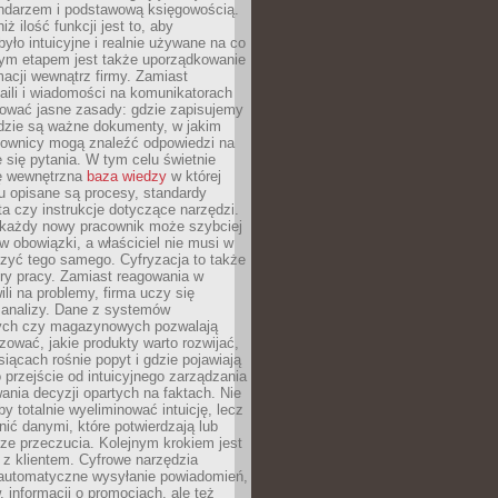
endarzem i podstawową księgowością.
ż ilość funkcji jest to, aby
było intuicyjne i realnie używane na co
nym etapem jest także uporządkowanie
macji wewnątrz firmy. Zamiast
aili i wiadomości na komunikatorach
iować jasne zasady: gdzie zapisujemy
gdzie są ważne dokumenty, w jakim
cownicy mogą znaleźć odpowiedzi na
 się pytania. W tym celu świetnie
ę wewnętrzna
baza wiedzy
w której
u opisane są procesy, standardy
nta czy instrukcje dotyczące narzędzi.
 każdy nowy pracownik może szybciej
w obowiązki, a właściciel nie musi w
zyć tego samego. Cyfryzacja to także
ry pracy. Zamiast reagowania w
ili na problemy, firma uczy się
 analizy. Dane z systemów
ych czy magazynowych pozwalają
ozować, jakie produkty warto rozwijać,
siącach rośnie popyt i gdzie pojawiają
o przejście od intuicyjnego zarządzania
nia decyzji opartych na faktach. Nie
by totalnie wyeliminować intuicję, lecz
ić danymi, które potwierdzają lub
ze przeczucia. Kolejnym krokiem jest
z klientem. Cyfrowe narzędzia
 automatyczne wysyłanie powiadomień,
, informacji o promocjach, ale też