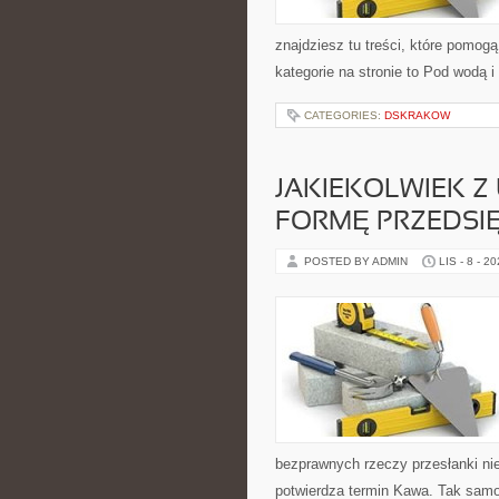
znajdziesz tu treści, które pomo
kategorie na stronie to Pod wodą i
CATEGORIES:
DSKRAKOW
JAKIEKOLWIEK 
FORMĘ PRZEDSIĘ
POSTED BY ADMIN
LIS - 8 - 2
bezprawnych rzeczy przesłanki nie
potwierdza termin Kawa. Tak samo