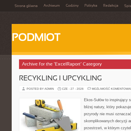
Archiwum
Godziny
Polityka
Redakcja
Strona główna
Spis
PODMIOT
Archive for the ‘ExcelRaport’ Category
RECYKLING I UPCYKLING
POSTED BY ADMIN
CZE - 27 - 2026
MOŻLIWOŚĆ KOMENTOWA
Ekos-Sułów to inspirujący 
bliżej natury, który pokazu
przyrody nie musi oznaczać
skomplikowanych decyzji a
przestrzeń, w którym czyte