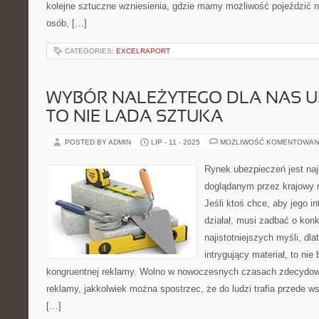
kolejne sztuczne wzniesienia, gdzie mamy możliwość pojeździć 
osób, […]
CATEGORIES:
EXCELRAPORT
WYBÓR NALEŻYTEGO DLA NAS U
TO NIE LADA SZTUKA
POSTED BY ADMIN
LIP - 11 - 2025
MOŻLIWOŚĆ KOMENTOWAN
Rynek ubezpieczeń jest na
doglądanym przez krajowy r
Jeśli ktoś chce, aby jego i
działał, musi zadbać o konk
najistotniejszych myśli, dla
intrygujący materiał, to nie
kongruentnej reklamy. Wolno w nowoczesnych czasach zdecydow
reklamy, jakkolwiek można spostrzec, że do ludzi trafia przede w
[…]