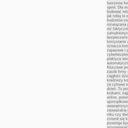
tworzenie for
opinii. Dla 
budować rela
jak robią to
budżetów ma
rozwiązania
niż faktyczni
zatrudniony
bezpieczeńst
korzystanie 
oznacza kon
zapasowe i 
cyberbezpie
praktyce wie
automatyczn
Kluczowe jes
zasób firmy 
ciągłość dzi
kradzieży ko
że cyfrowa t
dzień. To pr
krokami: naj
online, pot
uporządkowa
wewnętrznych
zauważalną u
roku czy dwó
zmienił się 
przestaje b
przypominać