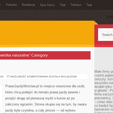
y
Polityka
Redakcja
Tagi
Tobiasz
Tagi
Spis Treści
SUB
jawiska naturalne’ Category
Małe firmy p
często papie
SUBARU
026
MOŻLIWOŚĆ KOMENTOWANIA
ZOSTAŁA WYŁĄCZONA
zeszyty, luź
wszystko tw
PrawoJazdyWroclaw.pl to miejsce stworzone dla osób,
działał tylko
w głowie”. P
które chcą podejść do tematu prawa jazdy pewnie i
firma zaczyn
pracownicy, 
przejść drogę od pierwszej myśli o kursie aż po
– coraz więce
zaliczony egzamin. Strona skupia się na tym, by nauka
co kiedyś by
hamulcem roz
jazdy była czytelna, a cały proces — od wyboru