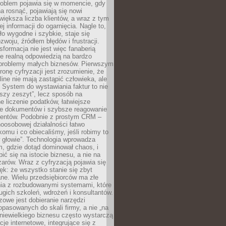
roblem pojawia się w momencie, gdy
a rosnąć, pojawiają się nowi
większa liczba klientów, a wraz z tym
j informacji do ogarnięcia. Nagle to,
ło wygodne i szybkie, staje się
woju, źródłem błędów i frustracji.
sformacja nie jest więc fanaberią
ale realną odpowiedzią na bardzo
problemy małych biznesów. Pierwszym
ronę cyfryzacji jest zrozumienie, że
line nie mają zastąpić człowieka, ale
 System do wystawiania faktur to nie
ejszy zeszyt”, lecz sposób na
 liczenie podatków, łatwiejsze
e dokumentów i szybsze reagowanie
lientów. Podobnie z prostym CRM –
oosobowej działalności łatwo
omu i co obiecaliśmy, jeśli robimy to
 głowie”. Technologia wprowadza
, gdzie dotąd dominował chaos, i
ić się na istocie biznesu, a nie na
arów. Wraz z cyfryzacją pojawia się
lęk: że wszystko stanie się zbyt
ne. Wielu przedsiębiorców ma złe
ia z rozbudowanymi systemami, które
gich szkoleń, wdrożeń i konsultantów.
zowe jest dobieranie narzędzi
opasowanych do skali firmy, a nie „na
 niewielkiego biznesu często wystarczą
cje internetowe, integrujące się z