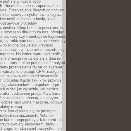
e jest się w liczbie osób
ch. Nie można jednak zapominać o
wie. Przeniesienie danych do chmury,
z internetowych systemów i integracji
ieczność zadbania o hasła, kopie
podstawowe procedury
czeństwa. Choć brzmi to poważnie, w
le rozwiązań dba o to za nas, oferując
e backupy czy dwuetapowe logowanie.
t, by traktować dane jak najcenniejszy
– bo to one pozwalają utrzymać
ałania nawet w razie awarii sprzętu czy
mputera. Na końcu warto podkreślić,
ransformacja nie dzieje się z dnia na
oces, który można przechodzić małymi
pierw przeniesienie faktur do systemu
em wdrożenie prostego CRM, następnie
nie plików w chmurze i stworzenie
 procedur. Każdy taki krok przynosi
lgę właścicielowi i zespołowi, a po
ch widać już wyraźnie, jak bardzo
komfort codziennej pracy. Mała firma
yć zakładnikiem chaosu, a zaczyna
 dobrze naoliwioną maszynę, gotową
abilny rozwój.
rzez lata opierały się na prostych,
rowych rozwiązaniach. Notatniki,
ne kartki, segregatory z fakturami – to
orzyło swoisty ekosystem, który
 dlatego, że właściciel „wszystko miał