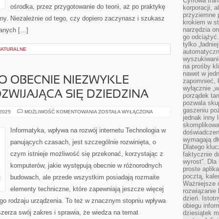
Cyfrowa tran
ośrodka, przez przygotowanie do teorii, aż po praktykę
korporacji, 
przyziemne 
ny. Niezależnie od tego, czy dopiero zaczynasz i szukasz
krokiem w st
narzędzia on
danych […]
go odciążyć.
tylko „ładni
 NATURALNE
automatyczne
wyszukiwani
na prośby k
nawet w jedn
O OBECNIE NIEZWYKLE
zapomnieć, k
wyłącznie „w
ZWIJAJĄCA SIĘ DZIEDZINA
porządek tam
pozwala skup
gaszeniu poż
INFORMATYKA,
 2025
MOŻLIWOŚĆ KOMENTOWANIA
ZOSTAŁA WYŁĄCZONA
TO
jednak inny 
OBECNIE
skomplikowa
NIEZWYKLE
Informatyka, wpływa na rozwój internetu Technologia w
doświadczen
DYNAMICZNIE
ROZWIJAJĄCA
wymagają dłu
panujących czasach, jest szczególnie rozwinięta, o
SIĘ
Dlatego kluc
DZIEDZINA
czym istnieje możliwość się przekonać, korzystając z
faktycznie d
wyrost”. Dla
komputerów, jakie występują obecnie w różnorodnych
proste aplika
pocztą, kal
budowach, ale przede wszystkim posiadają rozmaite
Ważniejsze ni
elementy techniczne, które zapewniają jeszcze więcej
rozwiązanie 
dzień. Istot
ego rodzaju urządzenia. To też w znacznym stopniu wpływa
obiegu infor
szerza swój zakres i sprawia, że wiedza na temat
dziesiątek m