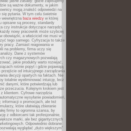
iować jasne zasady: gdzie zapisujemy
gdzie są ważne dokumenty, w jakim
cownicy mogą znaleźć odpowiedzi na
 się pytania. W tym celu świetnie
ę wewnętrzna
baza wiedzy
w której
u opisane są procesy, standardy
nta czy instrukcje dotyczące narzędzi.
 każdy nowy pracownik może szybciej
w obowiązki, a właściciel nie musi w
zyć tego samego. Cyfryzacja to także
ry pracy. Zamiast reagowania w
ili na problemy, firma uczy się
 analizy. Dane z systemów
ych czy magazynowych pozwalają
ozować, jakie produkty warto rozwijać,
siącach rośnie popyt i gdzie pojawiają
o przejście od intuicyjnego zarządzania
nia decyzji opartych na faktach. Nie
by totalnie wyeliminować intuicję, lecz
ić danymi, które potwierdzają lub
ze przeczucia. Kolejnym krokiem jest
z klientem. Cyfrowe narzędzia
 automatyczne wysyłanie powiadomień,
, informacji o promocjach, ale też
mularzy, które ułatwiają zbieranie
małej firmy to ogromna szansa, by
cję z odbiorcami tak profesjonalnie,
 większe marki, ale bez gigantycznych
rketingowych. Odpowiednio dobrane
 pozwalają wyglądać „dużo większym”