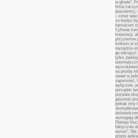
w głowie”. P
firma zaczyn
pracownicy, 
– coraz więce
co kiedyś by
hamulcem roz
Cyfrowa tran
korporacji, 
przyziemne 
krokiem w st
narzędzia on
go odciążyć.
tylko „ładni
automatyczne
wyszukiwani
na prośby k
nawet w jedn
zapomnieć, k
wyłącznie „w
porządek tam
pozwala skup
gaszeniu poż
jednak inny 
skomplikowa
doświadczen
wymagają dłu
Dlatego kluc
faktycznie d
wyrost”. Dla
proste aplika