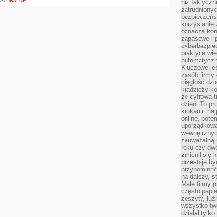
 NATURALNE
niż faktyczni
zatrudniony
bezpieczeńst
korzystanie 
oznacza kon
zapasowe i 
cyberbezpie
praktyce wie
automatyczn
Kluczowe jes
zasób firmy 
ciągłość dzi
kradzieży ko
że cyfrowa t
dzień. To pr
krokami: naj
online, pot
uporządkowa
wewnętrznych
zauważalną u
roku czy dwó
zmienił się 
przestaje b
przypominać
na dalszy, st
Małe firmy p
często papie
zeszyty, luź
wszystko tw
działał tylko