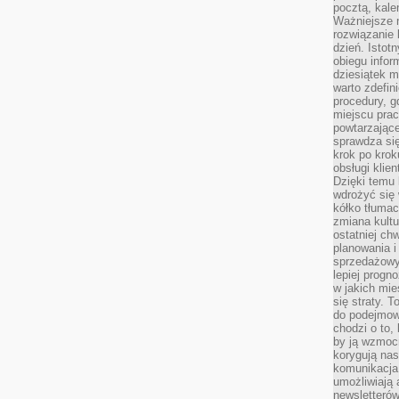
pocztą, kal
Ważniejsze ni
rozwiązanie 
dzień. Istot
obiegu infor
dziesiątek m
warto zdefin
procedury, 
miejscu pra
powtarzające
sprawdza si
krok po krok
obsługi klie
Dzięki temu
wdrożyć się 
kółko tłumac
zmiana kultu
ostatniej chw
planowania i
sprzedażow
lepiej progn
w jakich mie
się straty. T
do podejmowa
chodzi o to, 
by ją wzmocn
korygują nas
komunikacja 
umożliwiają
newsletterów