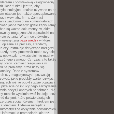
endarzem i podstawową księgowością.
ż ilość funkcji jest to, aby
było intuicyjne i realnie używane na co
nym etapem jest także uporządkowanie
macji wewnątrz firmy. Zamiast
aili i wiadomości na komunikatorach
iować jasne zasady: gdzie zapisujemy
gdzie są ważne dokumenty, w jakim
cownicy mogą znaleźć odpowiedzi na
 się pytania. W tym celu świetnie
ę wewnętrzna
baza wiedzy
w której
u opisane są procesy, standardy
nta czy instrukcje dotyczące narzędzi.
 każdy nowy pracownik może szybciej
w obowiązki, a właściciel nie musi w
zyć tego samego. Cyfryzacja to także
ry pracy. Zamiast reagowania w
ili na problemy, firma uczy się
 analizy. Dane z systemów
ych czy magazynowych pozwalają
ozować, jakie produkty warto rozwijać,
siącach rośnie popyt i gdzie pojawiają
o przejście od intuicyjnego zarządzania
nia decyzji opartych na faktach. Nie
by totalnie wyeliminować intuicję, lecz
ić danymi, które potwierdzają lub
ze przeczucia. Kolejnym krokiem jest
z klientem. Cyfrowe narzędzia
 automatyczne wysyłanie powiadomień,
, informacji o promocjach, ale też