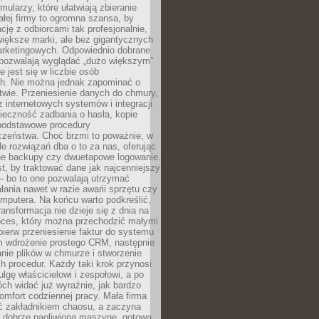
mularzy, które ułatwiają zbieranie
małej firmy to ogromna szansa, by
cję z odbiorcami tak profesjonalnie,
 większe marki, ale bez gigantycznych
rketingowych. Odpowiednio dobrane
 pozwalają wyglądać „dużo większym”
e jest się w liczbie osób
ch. Nie można jednak zapominać o
wie. Przeniesienie danych do chmury,
z internetowych systemów i integracji
ieczność zadbania o hasła, kopie
podstawowe procedury
czeństwa. Choć brzmi to poważnie, w
le rozwiązań dba o to za nas, oferując
e backupy czy dwuetapowe logowanie.
t, by traktować dane jak najcenniejszy
– bo to one pozwalają utrzymać
ałania nawet w razie awarii sprzętu czy
mputera. Na końcu warto podkreślić,
ransformacja nie dzieje się z dnia na
oces, który można przechodzić małymi
pierw przeniesienie faktur do systemu
em wdrożenie prostego CRM, następnie
nie plików w chmurze i stworzenie
 procedur. Każdy taki krok przynosi
lgę właścicielowi i zespołowi, a po
ch widać już wyraźnie, jak bardzo
komfort codziennej pracy. Mała firma
yć zakładnikiem chaosu, a zaczyna
 dobrze naoliwioną maszynę, gotową