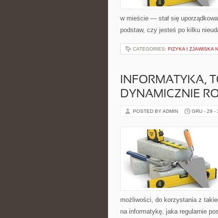
w mieście — stał się uporządkowa
podstaw, czy jesteś po kilku nieu
CATEGORIES:
FIZYKA I ZJAWISKA
INFORMATYKA, T
DYNAMICZNIE RO
POSTED BY ADMIN
GRU - 29 -
możliwości, do korzystania z taki
na informatykę, jaka regularnie po