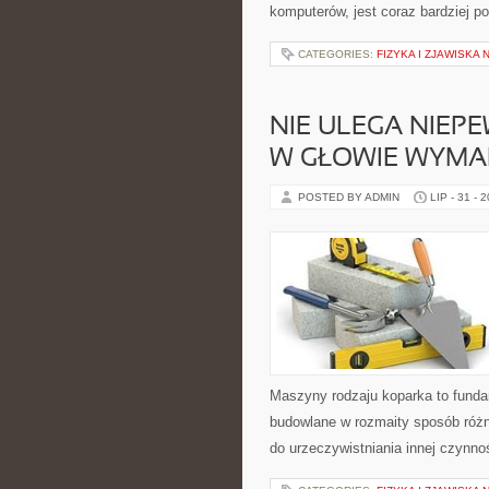
komputerów, jest coraz bardziej p
CATEGORIES:
FIZYKA I ZJAWISKA
NIE ULEGA NIEP
W GŁOWIE WYMA
POSTED BY ADMIN
LIP - 31 - 
Maszyny rodzaju koparka to funda
budowlane w rozmaity sposób różni
do urzeczywistniania innej czynno