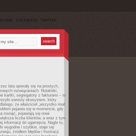
SCRIBE
FACEBOOK
TWITTER
rzez lata opierały się na prostych,
rowych rozwiązaniach. Notatniki,
ne kartki, segregatory z fakturami – to
orzyło swoisty ekosystem, który
 dlatego, że właściciel „wszystko miał
roblem pojawia się w momencie, gdy
a rosnąć, pojawiają się nowi
większa liczba klientów, a wraz z tym
j informacji do ogarnięcia. Nagle to,
ło wygodne i szybkie, staje się
woju, źródłem błędów i frustracji.