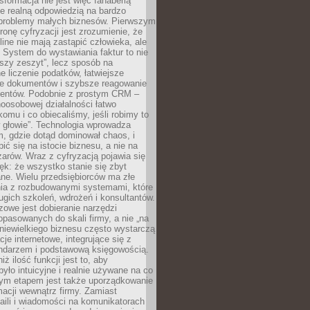
sformacja nie jest więc fanaberią
ale realną odpowiedzią na bardzo
problemy małych biznesów. Pierwszym
ronę cyfryzacji jest zrozumienie, że
line nie mają zastąpić człowieka, ale
 System do wystawiania faktur to nie
ejszy zeszyt”, lecz sposób na
 liczenie podatków, łatwiejsze
e dokumentów i szybsze reagowanie
lientów. Podobnie z prostym CRM –
oosobowej działalności łatwo
omu i co obiecaliśmy, jeśli robimy to
 głowie”. Technologia wprowadza
, gdzie dotąd dominował chaos, i
ić się na istocie biznesu, a nie na
arów. Wraz z cyfryzacją pojawia się
lęk: że wszystko stanie się zbyt
ne. Wielu przedsiębiorców ma złe
ia z rozbudowanymi systemami, które
gich szkoleń, wdrożeń i konsultantów.
zowe jest dobieranie narzędzi
opasowanych do skali firmy, a nie „na
 niewielkiego biznesu często wystarczą
cje internetowe, integrujące się z
endarzem i podstawową księgowością.
ż ilość funkcji jest to, aby
było intuicyjne i realnie używane na co
nym etapem jest także uporządkowanie
macji wewnątrz firmy. Zamiast
aili i wiadomości na komunikatorach