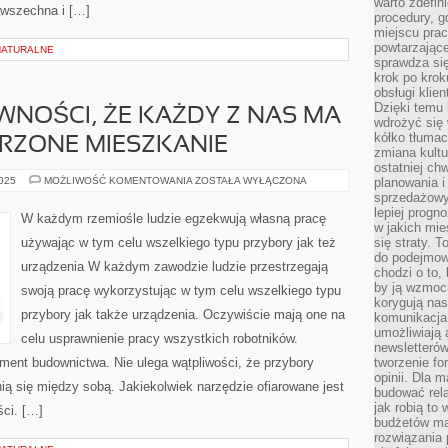
warto zdefin
owszechna i […]
procedury, 
miejscu pra
powtarzające
 NATURALNE
sprawdza si
krok po krok
obsługi klie
Dzięki temu
EWNOŚCI, ŻE KAŻDY Z NAS MA
wdrożyć się 
kółko tłumac
RZONE MIESZKANIE
zmiana kultu
ostatniej chw
NIE
2025
MOŻLIWOŚĆ KOMENTOWANIA
ZOSTAŁA WYŁĄCZONA
planowania i
ULEGA
sprzedażow
NIEPEWNOŚCI,
lepiej progn
ŻE
W każdym rzemiośle ludzie egzekwują własną pracę
KAŻDY
w jakich mie
Z
używając w tym celu wszelkiego typu przybory jak też
się straty. T
NAS
do podejmowa
MA
urządzenia W każdym zawodzie ludzie przestrzegają
W
chodzi o to, 
GŁOWIE
by ją wzmocn
swoją pracę wykorzystując w tym celu wszelkiego typu
WYMARZONE
MIESZKANIE
korygują nas
przybory jak także urządzenia. Oczywiście mają one na
komunikacja 
umożliwiają
celu usprawnienie pracy wszystkich robotników.
newsletterów
ment budownictwa. Nie ulega wątpliwości, że przybory
tworzenie for
opinii. Dla 
ą się między sobą. Jakiekolwiek narzędzie ofiarowane jest
budować rela
jak robią to
ści. […]
budżetów ma
rozwiązania