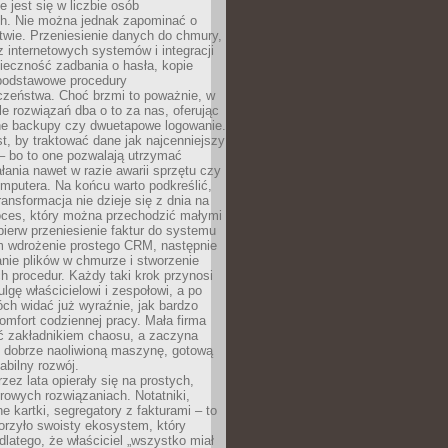
e jest się w liczbie osób
ch. Nie można jednak zapominać o
wie. Przeniesienie danych do chmury,
z internetowych systemów i integracji
ieczność zadbania o hasła, kopie
podstawowe procedury
czeństwa. Choć brzmi to poważnie, w
le rozwiązań dba o to za nas, oferując
e backupy czy dwuetapowe logowanie.
t, by traktować dane jak najcenniejszy
– bo to one pozwalają utrzymać
ałania nawet w razie awarii sprzętu czy
mputera. Na końcu warto podkreślić,
ransformacja nie dzieje się z dnia na
oces, który można przechodzić małymi
pierw przeniesienie faktur do systemu
em wdrożenie prostego CRM, następnie
nie plików w chmurze i stworzenie
 procedur. Każdy taki krok przynosi
lgę właścicielowi i zespołowi, a po
ch widać już wyraźnie, jak bardzo
komfort codziennej pracy. Mała firma
yć zakładnikiem chaosu, a zaczyna
 dobrze naoliwioną maszynę, gotową
abilny rozwój.
rzez lata opierały się na prostych,
rowych rozwiązaniach. Notatniki,
ne kartki, segregatory z fakturami – to
orzyło swoisty ekosystem, który
 dlatego, że właściciel „wszystko miał