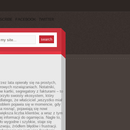
SCRIBE
FACEBOOK
TWITTER
rzez lata opierały się na prostych,
rowych rozwiązaniach. Notatniki,
ne kartki, segregatory z fakturami – to
orzyło swoisty ekosystem, który
 dlatego, że właściciel „wszystko miał
roblem pojawia się w momencie, gdy
a rosnąć, pojawiają się nowi
większa liczba klientów, a wraz z tym
j informacji do ogarnięcia. Nagle to,
ło wygodne i szybkie, staje się
woju, źródłem błędów i frustracji.