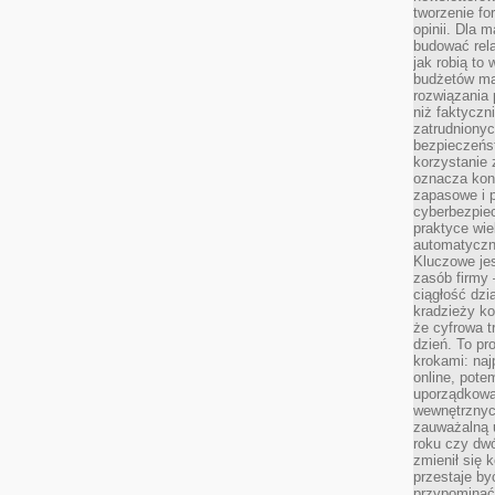
tworzenie for
opinii. Dla 
budować rela
jak robią to
budżetów ma
rozwiązania
niż faktyczni
zatrudniony
bezpieczeńst
korzystanie 
oznacza kon
zapasowe i 
cyberbezpie
praktyce wie
automatyczn
Kluczowe jes
zasób firmy 
ciągłość dzi
kradzieży ko
że cyfrowa t
dzień. To pr
krokami: naj
online, pot
uporządkowa
wewnętrznych
zauważalną u
roku czy dwó
zmienił się 
przestaje b
przypominać