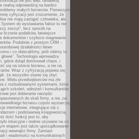
sformacja nie jest więc fanaberią
ale realną odpowiedzią na bardzo
problemy małych biznesów. Pierwszym
ronę cyfryzacji jest zrozumienie, że
line nie mają zastąpić człowieka, ale
 System do wystawiania faktur to nie
ejszy zeszyt”, lecz sposób na
 liczenie podatków, łatwiejsze
e dokumentów i szybsze reagowanie
lientów. Podobnie z prostym CRM –
oosobowej działalności łatwo
omu i co obiecaliśmy, jeśli robimy to
 głowie”. Technologia wprowadza
, gdzie dotąd dominował chaos, i
ić się na istocie biznesu, a nie na
arów. Wraz z cyfryzacją pojawia się
lęk: że wszystko stanie się zbyt
ne. Wielu przedsiębiorców ma złe
ia z rozbudowanymi systemami, które
gich szkoleń, wdrożeń i konsultantów.
zowe jest dobieranie narzędzi
opasowanych do skali firmy, a nie „na
 niewielkiego biznesu często wystarczą
cje internetowe, integrujące się z
endarzem i podstawową księgowością.
ż ilość funkcji jest to, aby
było intuicyjne i realnie używane na co
nym etapem jest także uporządkowanie
macji wewnątrz firmy. Zamiast
aili i wiadomości na komunikatorach