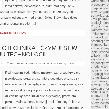
by o niej myśleć oraz nie zapominać, wystarczy nam
warto zdefin
procedury, 
kieszonkowy odtwarzacz, z jakim możemy iść w
miejscu pra
dtwarzacza w nowoczesnych czasach, może uczynić
powtarzające
sprawdza si
zarazem odrzucanym od grupy rówieśników. Małe dzieci
krok po krok
obsługi klie
iemniej jednak przede […]
Dzięki temu
wdrożyć się 
KA (RÓŻNE REGIONY)
kółko tłumac
zmiana kultu
ostatniej chw
planowania i
OTECHNIKA – CZYM JEST W
sprzedażow
lepiej progn
JU TECHNOLOGII
w jakich mie
się straty. T
do podejmowa
NOWOCZESNA
025
MOŻLIWOŚĆ KOMENTOWANIA
ZOSTAŁA WYŁĄCZONA
GEOTECHNIKA
chodzi o to, 
–
by ją wzmocn
CZYM
Pod każdym budynkiem, mostem czy drogą kryje się
korygują nas
JEST
W
komunikacja 
niewidoczny świat gruntu, który decyduje o tym, czy
OBLICZU
umożliwiają
ROZWOJU
nasze konstrukcje będą stać przez dziesięciolecia, czy
newsletterów
TECHNOLOGII
tworzenie for
może zawaliły się już podczas budowy. Geotechnika,
opinii. Dla 
budować rela
dziedzina łącząca inżynierię z geologią, przez lata
jak robią to
pozostawała w cieniu bardziej spektakularnych branż
budżetów ma
rozwiązania
echodzi prawdziwą rewolucję, która może zmienić sposób, w