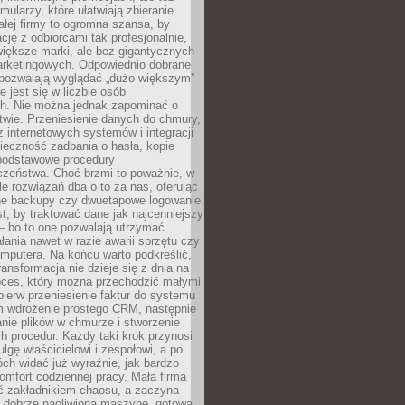
mularzy, które ułatwiają zbieranie
małej firmy to ogromna szansa, by
cję z odbiorcami tak profesjonalnie,
 większe marki, ale bez gigantycznych
rketingowych. Odpowiednio dobrane
 pozwalają wyglądać „dużo większym”
e jest się w liczbie osób
ch. Nie można jednak zapominać o
wie. Przeniesienie danych do chmury,
z internetowych systemów i integracji
ieczność zadbania o hasła, kopie
podstawowe procedury
czeństwa. Choć brzmi to poważnie, w
le rozwiązań dba o to za nas, oferując
e backupy czy dwuetapowe logowanie.
t, by traktować dane jak najcenniejszy
– bo to one pozwalają utrzymać
ałania nawet w razie awarii sprzętu czy
mputera. Na końcu warto podkreślić,
ransformacja nie dzieje się z dnia na
oces, który można przechodzić małymi
pierw przeniesienie faktur do systemu
em wdrożenie prostego CRM, następnie
nie plików w chmurze i stworzenie
 procedur. Każdy taki krok przynosi
lgę właścicielowi i zespołowi, a po
ch widać już wyraźnie, jak bardzo
komfort codziennej pracy. Mała firma
yć zakładnikiem chaosu, a zaczyna
 dobrze naoliwioną maszynę, gotową