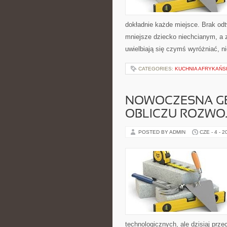
dokładnie każde miejsce. Brak o
mniejsze dziecko niechcianym, a 
uwielbiają się czymś wyróżniać, n
CATEGORIES:
KUCHNIA AFRYKAŃS
NOWOCZESNA GE
OBLICZU ROZWO
POSTED BY ADMIN
CZE - 4 - 2
technologicznych, ale dzisiaj prz