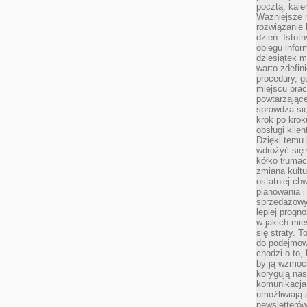
pocztą, kal
Ważniejsze ni
rozwiązanie 
dzień. Istot
obiegu infor
dziesiątek m
warto zdefin
procedury, 
miejscu pra
powtarzające
sprawdza si
krok po krok
obsługi klie
Dzięki temu
wdrożyć się 
kółko tłumac
zmiana kultu
ostatniej chw
planowania i
sprzedażow
lepiej progn
w jakich mie
się straty. T
do podejmowa
chodzi o to, 
by ją wzmocn
korygują nas
komunikacja 
umożliwiają
newsletterów