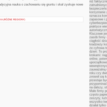
niż faktyczni
adycyjna nauka o zachowaniu się gruntu i skał zyskuje nowe
zatrudniony
bezpieczeńst
korzystanie 
oznacza kon
zapasowe i 
KA (RÓŻNE REGIONY)
cyberbezpie
praktyce wie
automatyczn
Kluczowe jes
zasób firmy 
ciągłość dzi
kradzieży ko
że cyfrowa t
dzień. To pr
krokami: naj
online, pot
uporządkowa
wewnętrznych
zauważalną u
roku czy dwó
zmienił się 
przestaje b
przypominać
na dalszy, st
Małe firmy p
często papie
zeszyty, luź
wszystko tw
działał tylko