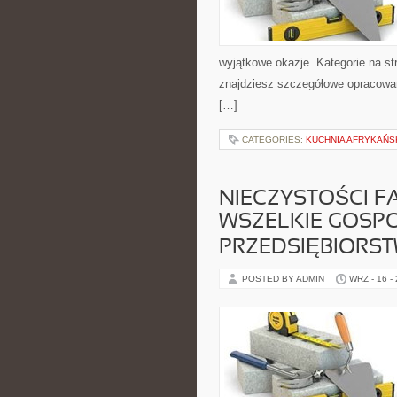
wyjątkowe okazje. Kategorie na stro
znajdziesz szczegółowe opracowan
[…]
CATEGORIES:
KUCHNIA AFRYKAŃS
NIECZYSTOŚCI 
WSZELKIE GOS
PRZEDSIĘBIORS
POSTED BY ADMIN
WRZ - 16 -