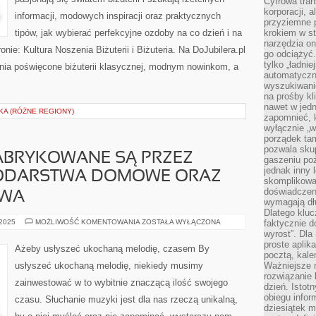
Cyfrowa tran
korporacji, 
informacji, modowych inspiracji oraz praktycznych
przyziemne 
tipów, jak wybierać perfekcyjne ozdoby na co dzień i na
krokiem w st
narzędzia on
nie: Kultura Noszenia Biżuterii i Biżuteria. Na DoJubilera.pl
go odciążyć.
tylko „ładni
ia poświęcone biżuterii klasycznej, modnym nowinkom, a
automatyczne
wyszukiwani
na prośby k
nawet w jedn
KA (RÓŻNE REGIONY)
zapomnieć, k
wyłącznie „w
porządek tam
pozwala skup
FABRYKOWANE SĄ PRZEZ
gaszeniu poż
jednak inny 
PODARSTWA DOMOWE ORAZ
skomplikowa
doświadczen
TWA
wymagają dłu
Dlatego kluc
NIECZYSTOŚCI
 2025
MOŻLIWOŚĆ KOMENTOWANIA
ZOSTAŁA WYŁĄCZONA
faktycznie d
FABRYKOWANE
wyrost”. Dla
SĄ
proste aplika
PRZEZ
Ażeby usłyszeć ukochaną melodię, czasem By
WSZELKIE
pocztą, kal
GOSPODARSTWA
usłyszeć ukochaną melodię, niekiedy musimy
Ważniejsze ni
DOMOWE
rozwiązanie 
ORAZ
zainwestować w to wybitnie znaczącą ilość swojego
PRZEDSIĘBIORSTWA
dzień. Istot
obiegu infor
czasu. Słuchanie muzyki jest dla nas rzeczą unikalną,
dziesiątek m