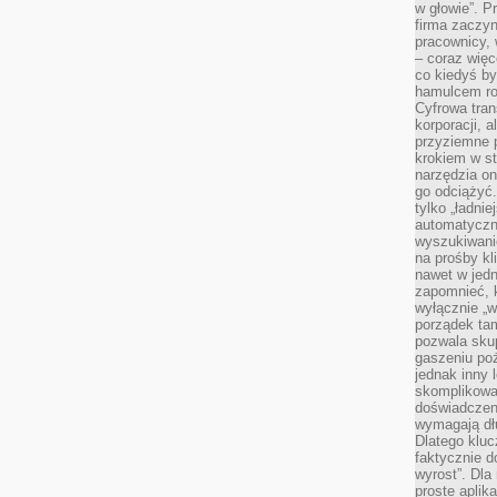
w głowie”. P
firma zaczyn
pracownicy, 
– coraz więce
co kiedyś by
hamulcem roz
Cyfrowa tran
korporacji, 
przyziemne 
krokiem w st
narzędzia on
go odciążyć.
tylko „ładni
automatyczne
wyszukiwani
na prośby k
nawet w jedn
zapomnieć, k
wyłącznie „w
porządek tam
pozwala skup
gaszeniu poż
jednak inny 
skomplikowa
doświadczen
wymagają dłu
Dlatego kluc
faktycznie d
wyrost”. Dla
proste aplika