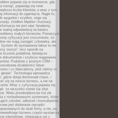
roblem pojawia się w momencie, gdy
a rosnąć, pojawiają się nowi
większa liczba klientów, a wraz z tym
j informacji do ogarnięcia. Nagle to,
ło wygodne i szybkie, staje się
woju, źródłem błędów i frustracji.
sformacja nie jest więc fanaberią
ale realną odpowiedzią na bardzo
problemy małych biznesów. Pierwszym
ronę cyfryzacji jest zrozumienie, że
line nie mają zastąpić człowieka, ale
 System do wystawiania faktur to nie
ejszy zeszyt”, lecz sposób na
 liczenie podatków, łatwiejsze
e dokumentów i szybsze reagowanie
lientów. Podobnie z prostym CRM –
oosobowej działalności łatwo
omu i co obiecaliśmy, jeśli robimy to
 głowie”. Technologia wprowadza
, gdzie dotąd dominował chaos, i
ić się na istocie biznesu, a nie na
arów. Wraz z cyfryzacją pojawia się
lęk: że wszystko stanie się zbyt
ne. Wielu przedsiębiorców ma złe
ia z rozbudowanymi systemami, które
gich szkoleń, wdrożeń i konsultantów.
zowe jest dobieranie narzędzi
opasowanych do skali firmy, a nie „na
 niewielkiego biznesu często wystarczą
cje internetowe, integrujące się z