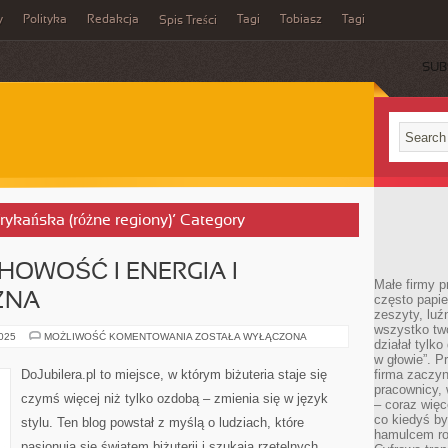
y
Polityka
Redakcja
Tagi
Tobiasz
Tagi
Spis Treści
SUB
frykańska (różne regiony)’ Category
HOWOŚĆ I ENERGIA I
Małe firmy p
ZNA
często papie
zeszyty, luź
wszystko tw
BIŻUTERIA
2025
MOŻLIWOŚĆ KOMENTOWANIA
ZOSTAŁA WYŁĄCZONA
działał tylko
A
DUCHOWOŚĆ
w głowie”. P
I
DoJubilera.pl to miejsce, w którym biżuteria staje się
firma zaczyn
ENERGIA
pracownicy, 
I
czymś więcej niż tylko ozdobą – zmienia się w język
BIŻUTERIA
– coraz więce
ETNICZNA
co kiedyś by
stylu. Ten blog powstał z myślą o ludziach, które
hamulcem roz
pasjonują się światem biżuterii i szukają rzetelnych