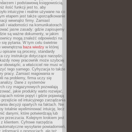
endarzem i podstawową księgowością.
ż ilość funkcji jest to, aby
było intuicyjne i realnie używane na co
nym etapem jest także uporządkowanie
macji wewnątrz firmy. Zamiast
aili i wiadomości na komunikatorach
iować jasne zasady: gdzie zapisujemy
gdzie są ważne dokumenty, w jakim
cownicy mogą znaleźć odpowiedzi na
 się pytania. W tym celu świetnie
ę wewnętrzna
baza wiedzy
w której
u opisane są procesy, standardy
nta czy instrukcje dotyczące narzędzi.
 każdy nowy pracownik może szybciej
w obowiązki, a właściciel nie musi w
zyć tego samego. Cyfryzacja to także
ry pracy. Zamiast reagowania w
ili na problemy, firma uczy się
 analizy. Dane z systemów
ych czy magazynowych pozwalają
ozować, jakie produkty warto rozwijać,
siącach rośnie popyt i gdzie pojawiają
o przejście od intuicyjnego zarządzania
nia decyzji opartych na faktach. Nie
by totalnie wyeliminować intuicję, lecz
ić danymi, które potwierdzają lub
ze przeczucia. Kolejnym krokiem jest
z klientem. Cyfrowe narzędzia
 automatyczne wysyłanie powiadomień,
, informacji o promocjach, ale też