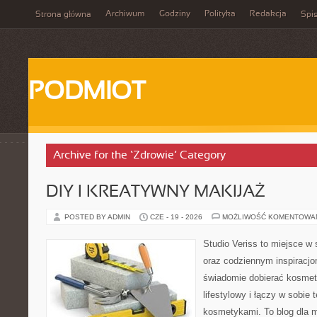
Archiwum
Godziny
Polityka
Redakcja
Strona główna
Spis
PODMIOT
Archive for the ‘Zdrowie’ Category
DIY I KREATYWNY MAKIJAŻ
POSTED BY ADMIN
CZE - 19 - 2026
MOŻLIWOŚĆ KOMENTOWA
Studio Veriss to miejsce w 
oraz codziennym inspiracjo
świadomie dobierać kosmet
lifestylowy i łączy w sobie
kosmetykami. To blog dla m