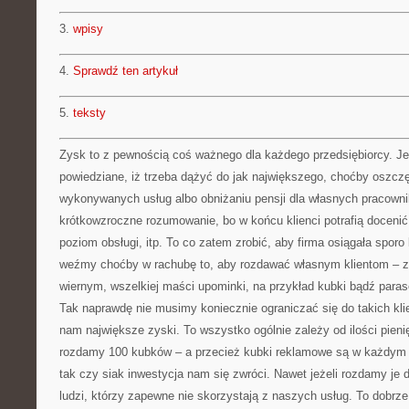
3.
wpisy
4.
Sprawdź ten artykuł
5.
teksty
Zysk to z pewnością coś ważnego dla każdego przedsiębiorcy. Je
powiedziane, iż trzeba dążyć do jak największego, choćby oszczę
wykonywanych usług albo obniżaniu pensji dla własnych pracowni
krótkowzroczne rozumowanie, bo w końcu klienci potrafią docenić
poziom obsługi, itp. To co zatem zrobić, aby firma osiągała sporo
weźmy choćby w rachubę to, aby rozdawać własnym klientom – z
wiernym, wszelkiej maści upominki, na przykład kubki bądź para
Tak naprawdę nie musimy koniecznie ograniczać się do takich kli
nam największe zyski. To wszystko ogólnie zależy od ilości pien
rozdamy 100 kubków – a przecież kubki reklamowe są w każdym 
tak czy siak inwestycja nam się zwróci. Nawet jeżeli rozdamy je 
ludzi, którzy zapewne nie skorzystają z naszych usług. To dobrze