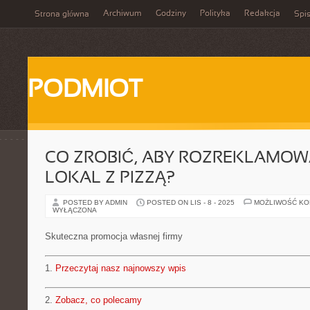
Archiwum
Godziny
Polityka
Redakcja
Strona główna
Spis
PODMIOT
CO ZROBIĆ, ABY ROZREKLAMO
LOKAL Z PIZZĄ?
POSTED BY ADMIN
POSTED ON LIS - 8 - 2025
MOŻLIWOŚĆ K
WYŁĄCZONA
Skuteczna promocja własnej firmy
1.
Przeczytaj nasz najnowszy wpis
2.
Zobacz, co polecamy