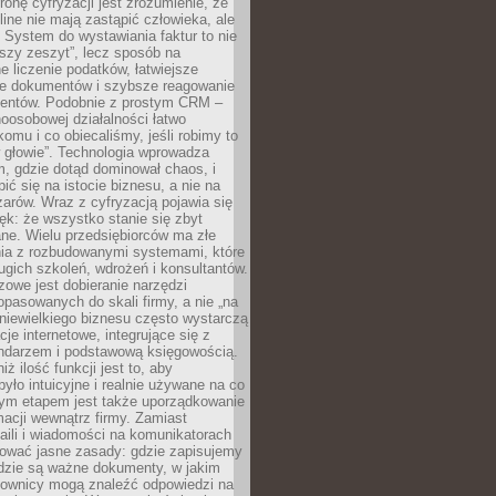
ronę cyfryzacji jest zrozumienie, że
line nie mają zastąpić człowieka, ale
 System do wystawiania faktur to nie
ejszy zeszyt”, lecz sposób na
 liczenie podatków, łatwiejsze
e dokumentów i szybsze reagowanie
lientów. Podobnie z prostym CRM –
oosobowej działalności łatwo
omu i co obiecaliśmy, jeśli robimy to
 głowie”. Technologia wprowadza
, gdzie dotąd dominował chaos, i
ić się na istocie biznesu, a nie na
arów. Wraz z cyfryzacją pojawia się
lęk: że wszystko stanie się zbyt
ne. Wielu przedsiębiorców ma złe
ia z rozbudowanymi systemami, które
gich szkoleń, wdrożeń i konsultantów.
zowe jest dobieranie narzędzi
opasowanych do skali firmy, a nie „na
 niewielkiego biznesu często wystarczą
cje internetowe, integrujące się z
endarzem i podstawową księgowością.
ż ilość funkcji jest to, aby
było intuicyjne i realnie używane na co
nym etapem jest także uporządkowanie
macji wewnątrz firmy. Zamiast
aili i wiadomości na komunikatorach
iować jasne zasady: gdzie zapisujemy
gdzie są ważne dokumenty, w jakim
cownicy mogą znaleźć odpowiedzi na