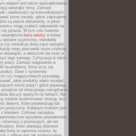
nym etapem jest także uporządkowanie
macji wewnątrz firmy. Zamiast
aili i wiadomości na komunikatorach
iować jasne zasady: gdzie zapisujemy
gdzie są ważne dokumenty, w jakim
cownicy mogą znaleźć odpowiedzi na
 się pytania. W tym celu świetnie
ę wewnętrzna
baza wiedzy
w której
u opisane są procesy, standardy
nta czy instrukcje dotyczące narzędzi.
 każdy nowy pracownik może szybciej
w obowiązki, a właściciel nie musi w
zyć tego samego. Cyfryzacja to także
ry pracy. Zamiast reagowania w
ili na problemy, firma uczy się
 analizy. Dane z systemów
ych czy magazynowych pozwalają
ozować, jakie produkty warto rozwijać,
siącach rośnie popyt i gdzie pojawiają
o przejście od intuicyjnego zarządzania
nia decyzji opartych na faktach. Nie
by totalnie wyeliminować intuicję, lecz
ić danymi, które potwierdzają lub
ze przeczucia. Kolejnym krokiem jest
z klientem. Cyfrowe narzędzia
 automatyczne wysyłanie powiadomień,
, informacji o promocjach, ale też
mularzy, które ułatwiają zbieranie
małej firmy to ogromna szansa, by
cję z odbiorcami tak profesjonalnie,