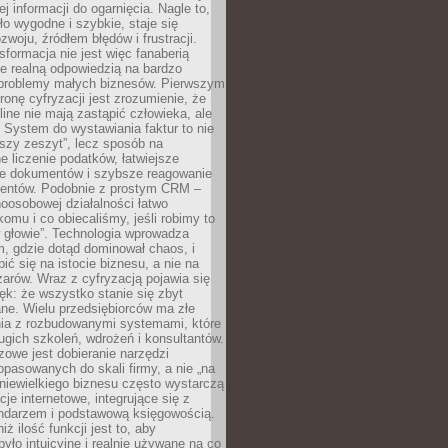
j informacji do ogarnięcia. Nagle to,
ło wygodne i szybkie, staje się
woju, źródłem błędów i frustracji.
sformacja nie jest więc fanaberią
ale realną odpowiedzią na bardzo
problemy małych biznesów. Pierwszym
ronę cyfryzacji jest zrozumienie, że
line nie mają zastąpić człowieka, ale
 System do wystawiania faktur to nie
ejszy zeszyt”, lecz sposób na
 liczenie podatków, łatwiejsze
e dokumentów i szybsze reagowanie
lientów. Podobnie z prostym CRM –
oosobowej działalności łatwo
omu i co obiecaliśmy, jeśli robimy to
 głowie”. Technologia wprowadza
, gdzie dotąd dominował chaos, i
ić się na istocie biznesu, a nie na
arów. Wraz z cyfryzacją pojawia się
lęk: że wszystko stanie się zbyt
ne. Wielu przedsiębiorców ma złe
ia z rozbudowanymi systemami, które
gich szkoleń, wdrożeń i konsultantów.
zowe jest dobieranie narzędzi
opasowanych do skali firmy, a nie „na
 niewielkiego biznesu często wystarczą
cje internetowe, integrujące się z
endarzem i podstawową księgowością.
ż ilość funkcji jest to, aby
było intuicyjne i realnie używane na co