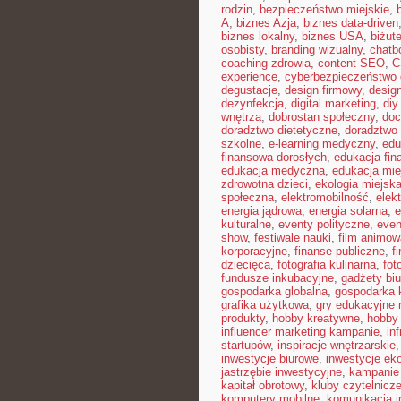
rodzin
,
bezpieczeństwo miejskie
,
A
,
biznes Azja
,
biznes data-driven
biznes lokalny
,
biznes USA
,
biżut
osobisty
,
branding wizualny
,
chatb
coaching zdrowia
,
content SEO
,
C
experience
,
cyberbezpieczeństwo
degustacje
,
design firmowy
,
design
dezynfekcja
,
digital marketing
,
diy
wnętrza
,
dobrostan społeczny
,
doc
doradztwo dietetyczne
,
doradztwo 
szkolne
,
e-learning medyczny
,
edu
finansowa dorosłych
,
edukacja fin
edukacja medyczna
,
edukacja mie
zdrowotna dzieci
,
ekologia miejsk
społeczna
,
elektromobilność
,
elek
energia jądrowa
,
energia solarna
,
e
kulturalne
,
eventy polityczne
,
even
show
,
festiwale nauki
,
film animow
korporacyjne
,
finanse publiczne
,
f
dziecięca
,
fotografia kulinarna
,
fot
fundusze inkubacyjne
,
gadżety bi
gospodarka globalna
,
gospodarka 
grafika użytkowa
,
gry edukacyjne 
produkty
,
hobby kreatywne
,
hobby
influencer marketing kampanie
,
in
startupów
,
inspiracje wnętrzarskie
inwestycje biurowe
,
inwestycje ek
jastrzębie inwestycyjne
,
kampanie
kapitał obrotowy
,
kluby czytelnicz
komputery mobilne
,
komunikacja i