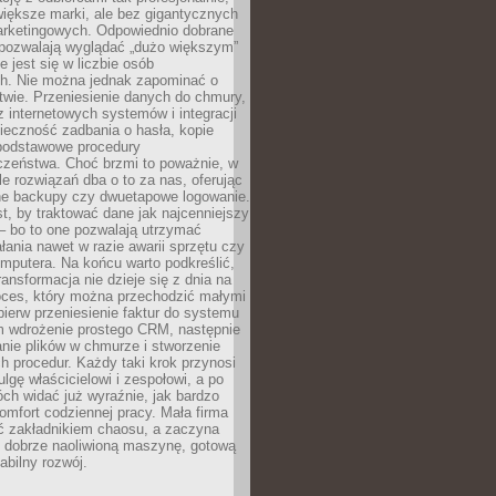
 większe marki, ale bez gigantycznych
rketingowych. Odpowiednio dobrane
 pozwalają wyglądać „dużo większym”
e jest się w liczbie osób
ch. Nie można jednak zapominać o
wie. Przeniesienie danych do chmury,
z internetowych systemów i integracji
ieczność zadbania o hasła, kopie
podstawowe procedury
czeństwa. Choć brzmi to poważnie, w
le rozwiązań dba o to za nas, oferując
e backupy czy dwuetapowe logowanie.
t, by traktować dane jak najcenniejszy
– bo to one pozwalają utrzymać
ałania nawet w razie awarii sprzętu czy
mputera. Na końcu warto podkreślić,
ransformacja nie dzieje się z dnia na
oces, który można przechodzić małymi
pierw przeniesienie faktur do systemu
em wdrożenie prostego CRM, następnie
nie plików w chmurze i stworzenie
 procedur. Każdy taki krok przynosi
lgę właścicielowi i zespołowi, a po
ch widać już wyraźnie, jak bardzo
komfort codziennej pracy. Mała firma
yć zakładnikiem chaosu, a zaczyna
 dobrze naoliwioną maszynę, gotową
abilny rozwój.