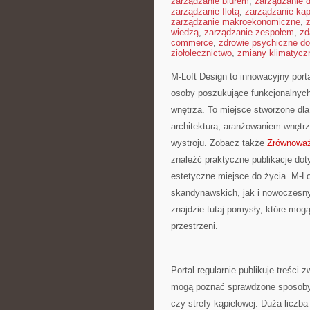
zarządzanie biurem
,
zarządzanie
zarządzanie flotą
,
zarządzanie kap
zarządzanie makroekonomiczne
,
wiedzą
,
zarządzanie zespołem
,
zd
commerce
,
zdrowie psychiczne do
ziołolecznictwo
,
zmiany klimatycz
M-Loft Design to innowacyjny porta
osoby poszukujące funkcjonalnyc
wnętrza. To miejsce stworzone dla
architekturą, aranżowaniem wnętr
wystroju. Zobacz także
Zrównoważ
znaleźć praktyczne publikacje dot
estetyczne miejsce do życia. M-Lo
skandynawskich, jak i nowoczesny
znajdzie tutaj pomysły, które mo
przestrzeni.
Portal regularnie publikuje treści
mogą poznać sprawdzone sposoby 
czy strefy kąpielowej. Duża liczb