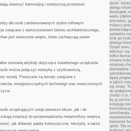
dzień. Istot
lają stworzyć harmonijną i estetyczną przestrzeń.
obiegu infor
dziesiątek m
warto zdefin
procedury, 
iedzy dla osób zainteresowanych stylem loftowym.
miejscu pra
powtarzające
cje związane z wykorzystaniem betonu architektonicznego,
sprawdza si
żliwe jest stworzenie wnętrz, które zachwycają swoim
krok po krok
obsługi klie
Dzięki temu
wdrożyć się 
kółko tłumac
zmiana kultu
ałów stanowią artykuły dotyczące świadomego urządzania
ostatniej chw
planowania i
sposób można połączyć estetykę z użytkowością,
sprzedażow
ony rozwój. Poruszane są tematy związane z
lepiej progn
w jakich mie
rowców, energooszczędnych technologii oraz nowoczesnych
się straty. T
 życia.
do podejmowa
chodzi o to, 
by ją wzmocn
korygują nas
komunikacja 
osób urządzających swoje pierwsze lokum, jak i do
umożliwiają
 szukają inspiracji do przeprowadzenia metamorfozy wnętrza.
newsletterów
tworzenie for
ieć, jak dobierać palety kolorystyczne, tekstylia, a także
opinii. Dla 
budować rela
ompozycje wnętrzarskie.