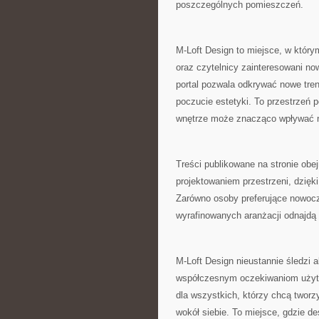
poszczególnych pomieszczeń.
M-Loft Design to miejsce, w którym
oraz czytelnicy zainteresowani n
portal pozwala odkrywać nowe tre
poczucie estetyki. To przestrzeń 
wnętrze może znacząco wpływać n
Treści publikowane na stronie ob
projektowaniem przestrzeni, dzię
Zarówno osoby preferujące nowocz
wyrafinowanych aranżacji odnajdą t
M-Loft Design nieustannie śledzi 
współczesnym oczekiwaniom użytko
dla wszystkich, którzy chcą tworz
wokół siebie. To miejsce, gdzie d