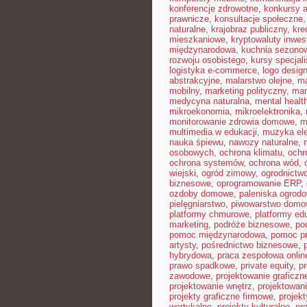
konferencje zdrowotne
,
konkursy a
prawnicze
,
konsultacje społeczne
naturalne
,
krajobraz publiczny
,
kre
mieszkaniowe
,
kryptowaluty inwes
międzynarodowa
,
kuchnia sezono
rozwoju osobistego
,
kursy specjal
logistyka e-commerce
,
logo desig
abstrakcyjne
,
malarstwo olejne
,
ma
mobilny
,
marketing polityczny
,
mar
medycyna naturalna
,
mental healt
mikroekonomia
,
mikroelektronika
,
monitorowanie zdrowia domowe
,
m
multimedia w edukacji
,
muzyka ele
nauka śpiewu
,
nawozy naturalne
,
osobowych
,
ochrona klimatu
,
ochr
ochrona systemów
,
ochrona wód
,
wiejski
,
ogród zimowy
,
ogrodnictwo
biznesowe
,
oprogramowanie ERP
,
ozdoby domowe
,
paleniska ogrod
pielęgniarstwo
,
piwowarstwo dom
platformy chmurowe
,
platformy ed
marketing
,
podróże biznesowe
,
po
pomoc międzynarodowa
,
pomoc p
artysty
,
pośrednictwo biznesowe
,
hybrydowa
,
praca zespołowa onlin
prawo spadkowe
,
private equity
,
p
zawodowe
,
projektowanie graficzn
projektowanie wnętrz
,
projektowan
projekty graficzne firmowe
,
projek
wertykalne
,
projekty kulturalne
,
pr