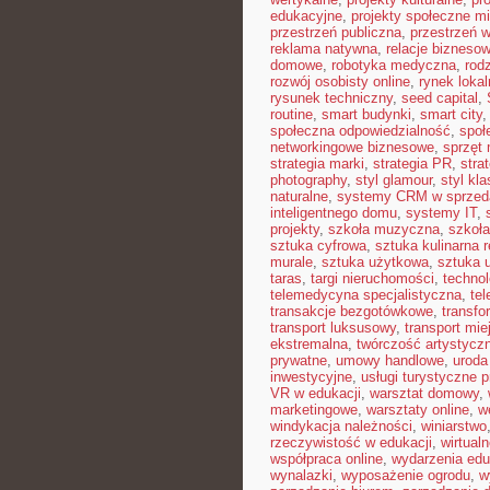
edukacyjne
,
projekty społeczne mi
przestrzeń publiczna
,
przestrzeń w
reklama natywna
,
relacje bizneso
domowe
,
robotyka medyczna
,
rod
rozwój osobisty online
,
rynek lokal
rysunek techniczny
,
seed capital
,
routine
,
smart budynki
,
smart city
społeczna odpowiedzialność
,
społ
networkingowe biznesowe
,
sprzęt
strategia marki
,
strategia PR
,
stra
photography
,
styl glamour
,
styl kl
naturalne
,
systemy CRM w sprzed
inteligentnego domu
,
systemy IT
,
projekty
,
szkoła muzyczna
,
szkoła
sztuka cyfrowa
,
sztuka kulinarna 
murale
,
sztuka użytkowa
,
sztuka 
taras
,
targi nieruchomości
,
techno
telemedycyna specjalistyczna
,
te
transakcje bezgotówkowe
,
transfo
transport luksusowy
,
transport mie
ekstremalna
,
twórczość artystycz
prywatne
,
umowy handlowe
,
uroda
inwestycyjne
,
usługi turystyczne 
VR w edukacji
,
warsztat domowy
,
marketingowe
,
warsztaty online
,
w
windykacja należności
,
winiarstwo
rzeczywistość w edukacji
,
wirtual
współpraca online
,
wydarzenia edu
wynalazki
,
wyposażenie ogrodu
,
w