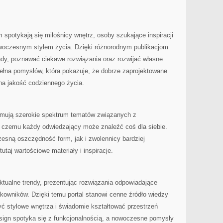
 spotykają się miłośnicy wnętrz, osoby szukające inspiracji
owoczesnym stylem życia. Dzięki różnorodnym publikacjom
ndy, poznawać ciekawe rozwiązania oraz rozwijać własne
pełna pomysłów, która pokazuje, że dobrze zaprojektowane
a jakość codziennego życia.
ejmują szerokie spektrum tematów związanych z
ki czemu każdy odwiedzający może znaleźć coś dla siebie.
esną oszczędność form, jak i zwolennicy bardziej
utaj wartościowe materiały i inspiracje.
aktualne trendy, prezentując rozwiązania odpowiadające
wników. Dzięki temu portal stanowi cenne źródło wiedzy
yć stylowe wnętrza i świadomie kształtować przestrzeń
esign spotyka się z funkcjonalnością, a nowoczesne pomysły