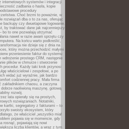
z internetowych systemów i integracji
ieczność zadbania o hasła, kopie
podstawowe procedury
czeństwa. Choć brzmi to poważnie, w
le rozwiązań dba o to za nas, oferując
e backupy czy dwuetapowe logowanie.
t, by traktować dane jak najcenniejszy
– bo to one pozwalają utrzymać
ałania nawet w razie awarii sprzętu czy
mputera. Na końcu warto podkreślić,
ransformacja nie dzieje się z dnia na
oces, który można przechodzić małymi
pierw przeniesienie faktur do systemu
em wdrożenie prostego CRM, następnie
nie plików w chmurze i stworzenie
 procedur. Każdy taki krok przynosi
lgę właścicielowi i zespołowi, a po
ch widać już wyraźnie, jak bardzo
komfort codziennej pracy. Mała firma
yć zakładnikiem chaosu, a zaczyna
 dobrze naoliwioną maszynę, gotową
abilny rozwój.
rzez lata opierały się na prostych,
rowych rozwiązaniach. Notatniki,
ne kartki, segregatory z fakturami – to
orzyło swoisty ekosystem, który
 dlatego, że właściciel „wszystko miał
roblem pojawia się w momencie, gdy
a rosnąć, pojawiają się nowi
większa liczba klientów, a wraz z tym