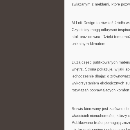
związanym z meblami, które pozwa
M-Loft Design to również źródło w
Czytelnicy mogą odkrywać inspira
stali oraz drewna. Dzięki temu mo
unikalnym klimatem.
Dużą część publikowanych materi
wnętrz. Strona pokazuje, w jaki 
jednocześnie dbając o zrównoważ
wykorzystaniem ekologicznych su
rozwiązań poprawiających komfort
Serwis kierowany jest zarówno do 
właścicieli nieruchomości, którzy
Publikowane treści pomagają zrozum
jak tworzyć spójne i estetyczne k