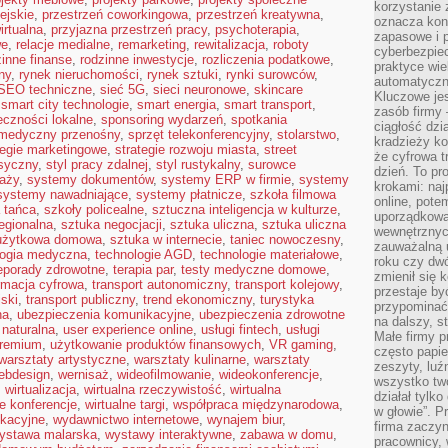
korzystanie 
ejskie
,
przestrzeń coworkingowa
,
przestrzeń kreatywna
,
oznacza kon
irtualna
,
przyjazna przestrzeń pracy
,
psychoterapia
,
zapasowe i 
we
,
relacje medialne
,
remarketing
,
rewitalizacja
,
roboty
cyberbezpie
zinne finanse
,
rodzinne inwestycje
,
rozliczenia podatkowe
,
praktyce wie
ny
,
rynek nieruchomości
,
rynek sztuki
,
rynki surowców
,
automatyczn
SEO techniczne
,
sieć 5G
,
sieci neuronowe
,
skincare
Kluczowe jes
,
smart city technologie
,
smart energia
,
smart transport
,
zasób firmy 
eczności lokalne
,
sponsoring wydarzeń
,
spotkania
ciągłość dzi
 medyczny przenośny
,
sprzęt telekonferencyjny
,
stolarstwo
,
kradzieży ko
tegie marketingowe
,
strategie rozwoju miasta
,
street
że cyfrowa t
asyczny
,
styl pracy zdalnej
,
styl rustykalny
,
surowce
dzień. To pr
aży
,
systemy dokumentów
,
systemy ERP w firmie
,
systemy
krokami: naj
systemy nawadniające
,
systemy płatnicze
,
szkoła filmowa
online, pot
 tańca
,
szkoły policealne
,
sztuczna inteligencja w kulturze
,
uporządkowa
regionalna
,
sztuka negocjacji
,
sztuka uliczna
,
sztuka uliczna
wewnętrznych
użytkowa domowa
,
sztuka w internecie
,
taniec nowoczesny
,
zauważalną u
logia medyczna
,
technologie AGD
,
technologie materiałowe
,
roku czy dwó
leporady zdrowotne
,
terapia par
,
testy medyczne domowe
,
zmienił się 
rmacja cyfrowa
,
transport autonomiczny
,
transport kolejowy
,
przestaje b
jski
,
transport publiczny
,
trend ekonomiczny
,
turystyka
przypominać
na
,
ubezpieczenia komunikacyjne
,
ubezpieczenia zdrowotne
na dalszy, st
 naturalna
,
user experience online
,
usługi fintech
,
usługi
Małe firmy p
premium
,
użytkowanie produktów finansowych
,
VR gaming
,
często papie
warsztaty artystyczne
,
warsztaty kulinarne
,
warsztaty
zeszyty, luź
ebdesign
,
wernisaż
,
wideofilmowanie
,
wideokonferencje
,
wszystko tw
,
wirtualizacja
,
wirtualna rzeczywistość
,
wirtualna
działał tylko
ne konferencje
,
wirtualne targi
,
współpraca międzynarodowa
,
w głowie”. P
kacyjne
,
wydawnictwo internetowe
,
wynajem biur
,
firma zaczyn
ystawa malarska
,
wystawy interaktywne
,
zabawa w domu
,
pracownicy, 