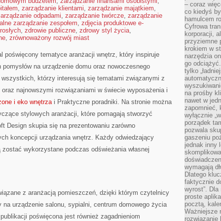
 domowym budżetem
,
zarządzanie finansami osobistymi
,
– coraz więce
itałem
,
zarządzanie klientami
,
zarządzanie majątkiem
,
co kiedyś by
zarządzanie odpadami
,
zarządzanie twórcze
,
zarządzanie
hamulcem roz
alne zarządzanie zespołem
,
zdjęcia produktowe e-
Cyfrowa tran
rosłych
,
zdrowie publiczne
,
zdrowy styl życia
,
korporacji, 
ne
,
zrównoważony rozwój miast
przyziemne 
krokiem w st
l poświęcony tematyce aranżacji wnętrz, który inspiruje
narzędzia on
go odciążyć.
h pomysłów na urządzenie domu oraz nowoczesnego
tylko „ładni
 wszystkich, którzy interesują się tematami związanymi z
automatyczne
wyszukiwani
z oraz najnowszymi rozwiązaniami w świecie wyposażenia i
na prośby k
nawet w jedn
one i eko wnętrza
i Praktyczne poradniki. Na stronie można
zapomnieć, k
yczące stylowych aranżacji, które pomagają stworzyć
wyłącznie „w
porządek tam
ft Design skupia się na prezentowaniu zarówno
pozwala skup
ch koncepcji urządzania wnętrz. Każdy odwiedzający
gaszeniu poż
jednak inny 
gą zostać wykorzystane podczas odświeżania własnej
skomplikowa
doświadczen
wymagają dłu
Dlatego kluc
faktycznie d
wyrost”. Dla
 związane z aranżacją pomieszczeń, dzięki którym czytelnicy
proste aplika
pocztą, kal
na urządzenie salonu, sypialni, centrum domowego życia
Ważniejsze ni
a publikacji poświęcona jest również zagadnieniom
rozwiązanie 