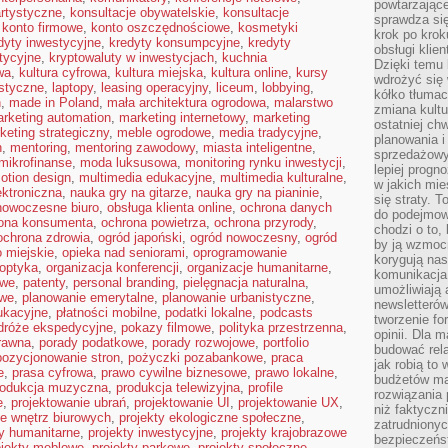
powtarzające
rtystyczne
,
konsultacje obywatelskie
,
konsultacje
sprawdza si
,
konto firmowe
,
konto oszczędnościowe
,
kosmetyki
krok po krok
dyty inwestycyjne
,
kredyty konsumpcyjne
,
kredyty
obsługi klie
tycyjne
,
kryptowaluty w inwestycjach
,
kuchnia
Dzięki temu
wa
,
kultura cyfrowa
,
kultura miejska
,
kultura online
,
kursy
wdrożyć się 
istyczne
,
laptopy
,
leasing operacyjny
,
liceum
,
lobbying
,
kółko tłumac
n
,
made in Poland
,
mała architektura ogrodowa
,
malarstwo
zmiana kultu
rketing automation
,
marketing internetowy
,
marketing
ostatniej chw
keting strategiczny
,
meble ogrodowe
,
media tradycyjne
,
planowania i
h
,
mentoring
,
mentoring zawodowy
,
miasta inteligentne
,
sprzedażow
mikrofinanse
,
moda luksusowa
,
monitoring rynku inwestycji
,
lepiej progn
otion design
,
multimedia edukacyjne
,
multimedia kulturalne
,
w jakich mie
ktroniczna
,
nauka gry na gitarze
,
nauka gry na pianinie
,
się straty. T
nowoczesne biuro
,
obsługa klienta online
,
ochrona danych
do podejmowa
ona konsumenta
,
ochrona powietrza
,
ochrona przyrody
,
chodzi o to, 
ochrona zdrowia
,
ogród japoński
,
ogród nowoczesny
,
ogród
by ją wzmocn
 miejskie
,
opieka nad seniorami
,
oprogramowanie
korygują nas
optyka
,
organizacja konferencji
,
organizacje humanitarne
,
komunikacja 
owe
,
patenty
,
personal branding
,
pielęgnacja naturalna
,
umożliwiają
owe
,
planowanie emerytalne
,
planowanie urbanistyczne
,
newsletterów
ukacyjne
,
płatności mobilne
,
podatki lokalne
,
podcasts
tworzenie for
dróże ekspedycyjne
,
pokazy filmowe
,
polityka przestrzenna
,
opinii. Dla 
rawna
,
porady podatkowe
,
porady rozwojowe
,
portfolio
budować rela
pozycjonowanie stron
,
pożyczki pozabankowe
,
praca
jak robią to
e
,
prasa cyfrowa
,
prawo cywilne biznesowe
,
prawo lokalne
,
budżetów ma
rodukcja muzyczna
,
produkcja telewizyjna
,
profile
rozwiązania
e
,
projektowanie ubrań
,
projektowanie UI
,
projektowanie UX
,
niż faktyczni
ie wnętrz biurowych
,
projekty ekologiczne społeczne
,
zatrudniony
ty humanitarne
,
projekty inwestycyjne
,
projekty krajobrazowe
bezpieczeńst
ojekty meblowe
,
projekty parkowe
,
projekty społeczne