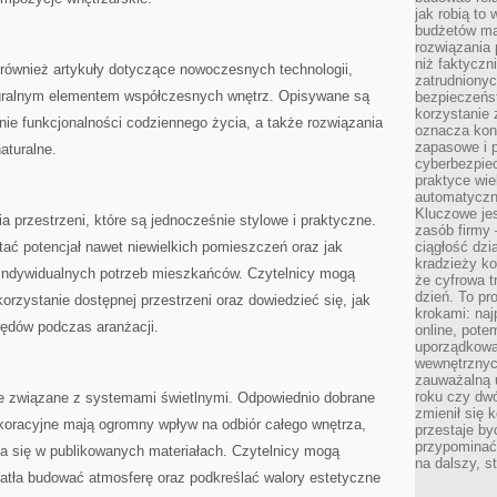
jak robią to
budżetów ma
rozwiązania
niż faktyczni
również artykuły dotyczące nowoczesnych technologii,
zatrudniony
ntegralnym elementem współczesnych wnętrz. Opisywane są
bezpieczeńst
korzystanie 
ie funkcjonalności codziennego życia, a także rozwiązania
oznacza kon
zapasowe i 
aturalne.
cyberbezpie
praktyce wie
automatyczn
Kluczowe jes
ia przestrzeni, które są jednocześnie stylowe i praktyczne.
zasób firmy 
tać potencjał nawet niewielkich pomieszczeń oraz jak
ciągłość dzi
kradzieży ko
indywidualnych potrzeb mieszkańców. Czytelnicy mogą
że cyfrowa t
dzień. To pr
zystanie dostępnej przestrzeni oraz dowiedzieć się, jak
krokami: naj
łędów podczas aranżacji.
online, pot
uporządkowa
wewnętrznych
zauważalną u
roku czy dwó
cje związane z systemami świetlnymi. Odpowiednio dobrane
zmienił się 
ekoracyjne mają ogromny wpływ na odbiór całego wnętrza,
przestaje b
przypominać
wia się w publikowanych materiałach. Czytelnicy mogą
na dalszy, st
iatła budować atmosferę oraz podkreślać walory estetyczne