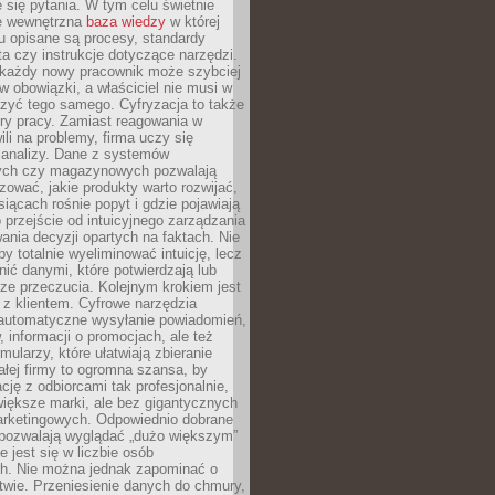
 się pytania. W tym celu świetnie
ę wewnętrzna
baza wiedzy
w której
u opisane są procesy, standardy
nta czy instrukcje dotyczące narzędzi.
 każdy nowy pracownik może szybciej
w obowiązki, a właściciel nie musi w
zyć tego samego. Cyfryzacja to także
ry pracy. Zamiast reagowania w
ili na problemy, firma uczy się
 analizy. Dane z systemów
ych czy magazynowych pozwalają
ozować, jakie produkty warto rozwijać,
siącach rośnie popyt i gdzie pojawiają
o przejście od intuicyjnego zarządzania
nia decyzji opartych na faktach. Nie
by totalnie wyeliminować intuicję, lecz
ić danymi, które potwierdzają lub
ze przeczucia. Kolejnym krokiem jest
z klientem. Cyfrowe narzędzia
 automatyczne wysyłanie powiadomień,
, informacji o promocjach, ale też
mularzy, które ułatwiają zbieranie
małej firmy to ogromna szansa, by
cję z odbiorcami tak profesjonalnie,
 większe marki, ale bez gigantycznych
rketingowych. Odpowiednio dobrane
 pozwalają wyglądać „dużo większym”
e jest się w liczbie osób
ch. Nie można jednak zapominać o
wie. Przeniesienie danych do chmury,