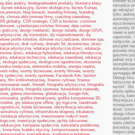
krokiem w st
big data analizy
,
biodegradowalne produkty
,
biurowce klasy
narzędzia on
,
biznes edukacyjny
,
biznes ekologiczny
,
biznes Europa
,
go odciążyć.
eria premium
,
blog literacki
,
branding firmowy
,
branding
tylko „ładni
oty
,
chmura obliczeniowa firmy
,
coaching zawodowy
,
automatyczne
SR globalny
,
CSR strategie
,
CSR w biznesie
,
customer
wyszukiwani
 domowe
,
cyberbezpieczeństwo firmowe
,
data center
,
na prośby k
 graficzny
,
design meblarski
,
design światła
,
design UI/UX
,
nawet w jedn
 artystyczne
,
diy kosmetyki
,
diy majsterkowanie
,
diy
zapomnieć, k
elowe profile klientów
,
domowe oszczędzanie
,
domowe spa
,
wyłącznie „w
ogrodnicze
,
druk cyfrowy
,
drukarki 3d
,
drzewnictwo
,
dzieci
porządek tam
kacja artystyczna
,
edukacja artystyczna dzieci
,
edukacja
pozwala skup
ansowa dzieci
,
edukacja hybrydowa
,
edukacja klimatyczna
,
gaszeniu poż
jska
,
edukacja techniczna
,
edukacja zawodowa
,
edukacja
jednak inny 
a
,
ekologia społeczna
,
ekologiczne ogrodnictwo
,
ekonomia
skomplikowa
tronika medyczna
,
elektronika mobilna
,
energia cieplna
,
doświadczen
vent video
,
eventy biznesowe
,
eventy filmowe
,
eventy
wymagają dłu
ty społeczne
,
eventy sportowe
,
Facebook Ads
,
fashion
Dlatego kluc
any
,
film krótkometrażowy
,
finanse cyfrowe
,
finanse
faktycznie d
inansowanie nauki
,
firewall
,
fotografia artystyczna
,
fotografia
wyrost”. Dla
ografia ślubna
,
fotografia sportowa
,
fotowoltaika materiały
,
proste aplika
urowe
,
galeria internetowa
,
globalizacja
,
Google Ads
,
pocztą, kal
komunalna
,
grafika interaktywna
,
grafika komputerowa 3D
,
Ważniejsze ni
mobilne
,
gry edukacyjne offline
,
gry logiczne
,
handmade
rozwiązanie 
 ogrodnicze
,
hotele biznesowe
,
identyfikacja wizualna
,
dzień. Istot
frastruktura cyfrowa
,
infrastruktura drogowa
,
inkubatory
obiegu infor
,
instalacje artystyczne
,
inwestowanie małych kwot
,
dziesiątek m
ologiczne
,
inwestycje społeczne
,
jachty luksusowe
,
warto zdefin
 edukacyjne
,
kampanie społeczne
,
kancelaria podatkowa
,
procedury, 
e
,
know-how
,
kodeks etyczny
,
kompostowanie domowe
,
miejscu pra
nterpersonalna
,
komunikatory
,
konferencje hotelowe
,