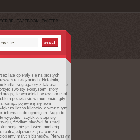
SCRIBE
FACEBOOK
TWITTER
rzez lata opierały się na prostych,
rowych rozwiązaniach. Notatniki,
ne kartki, segregatory z fakturami – to
orzyło swoisty ekosystem, który
 dlatego, że właściciel „wszystko miał
roblem pojawia się w momencie, gdy
a rosnąć, pojawiają się nowi
większa liczba klientów, a wraz z tym
j informacji do ogarnięcia. Nagle to,
ło wygodne i szybkie, staje się
woju, źródłem błędów i frustracji.
sformacja nie jest więc fanaberią
ale realną odpowiedzią na bardzo
problemy małych biznesów. Pierwszym