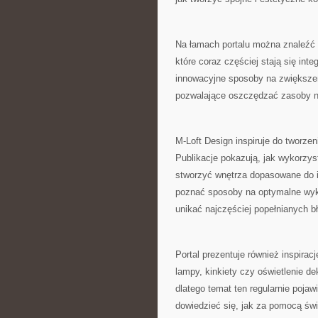
Na łamach portalu można znaleźć 
które coraz częściej stają się i
innowacyjne sposoby na zwiększen
pozwalające oszczędzać zasoby n
M-Loft Design inspiruje do tworzen
Publikacje pokazują, jak wykorzys
stworzyć wnętrza dopasowane do 
poznać sposoby na optymalne wykor
unikać najczęściej popełnianych b
Portal prezentuje również inspira
lampy, kinkiety czy oświetlenie d
dlatego temat ten regularnie poja
dowiedzieć się, jak za pomocą św