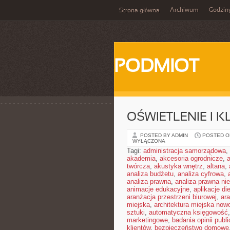
Archiwum
Godzin
Strona główna
PODMIOT
OŚWIETLENIE I 
POSTED BY ADMIN
POSTED ON
WYŁĄCZONA
Tagi:
administracja samorządowa
,
akademia
,
akcesoria ogrodnicze
,
twórcza
,
akustyka wnętrz
,
altana
,
analiza budżetu
,
analiza cyfrowa
,
analiza prawna
,
analiza prawna ni
animacje edukacyjne
,
aplikacje di
aranżacja przestrzeni biurowej
,
ar
miejska
,
architektura miejska no
sztuki
,
automatyczna księgowość
marketingowe
,
badania opinii publi
klientów
,
bezpieczeństwo domowe