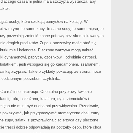
ć, dlaczego czasami jedna mała szczypta wystarcza, aby
akter.
iągać osoby, które szukają pomysłów na kolację. W
ć w rutynę: te same zupy, te same sosy, te same mięsa, te
wy pozwalają zmienić znane potrawy bez skomplikowanych
ania drogich produktów. Zupa z soczewicy może stać się
, kurkumie i kolendrze. Pieczone warzywa mogą nabrać
ki cynamonowi, papryce, czosnkowi i odrobinie ostrości.
odatkiem, jeśli wzbogaci się go kardamonem, szafranem,
anką przypraw. Takie przykłady pokazują, że strona może
a codziennym potrzebom czytelnika.
e roślinne inspiracje. Orientalne przyprawy świetnie
asoli, tofu, bakłażana, kalafiora, dyni, ziemniaków i
mięsa nie musi być nudna ani przewidywalna. Przeciwnie,
e pokazywać, jak przygotowywać aromatyczne dhal, curry
ne zupy, sałatki z przyprawioną ciecierzycą czy pieczone
e treści dobrze odpowiadają na potrzeby osób, które chcą