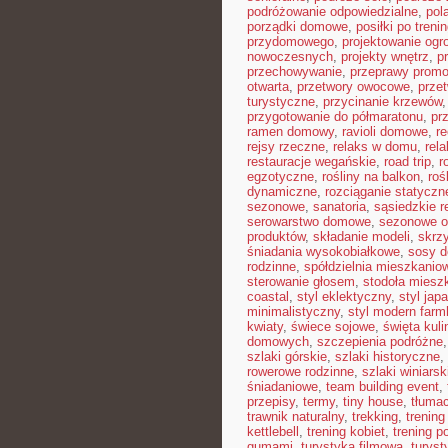
podróżowanie odpowiedzialne
,
pol
porządki domowe
,
posiłki po treni
przydomowego
,
projektowanie ogr
nowoczesnych
,
projekty wnętrz
,
p
przechowywanie
,
przeprawy prom
otwarta
,
przetwory owocowe
,
prze
turystyczne
,
przycinanie krzewów
przygotowanie do półmaratonu
,
pr
ramen domowy
,
ravioli domowe
,
re
rejsy rzeczne
,
relaks w domu
,
rel
restauracje wegańskie
,
road trip
,
r
egzotyczne
,
rośliny na balkon
,
roś
dynamiczne
,
rozciąganie statyczn
sezonowe
,
sanatoria
,
sąsiedzkie r
serowarstwo domowe
,
sezonowe 
produktów
,
składanie modeli
,
skrz
śniadania wysokobiałkowe
,
sosy 
rodzinne
,
spółdzielnia mieszkanio
sterowanie głosem
,
stodoła miesz
coastal
,
styl eklektyczny
,
styl jap
minimalistyczny
,
styl modern far
kwiaty
,
świece sojowe
,
święta kuli
domowych
,
szczepienia podróżne
szlaki górskie
,
szlaki historyczne
,
rowerowe rodzinne
,
szlaki winiarsk
śniadaniowe
,
team building event
,
przepisy
,
termy
,
tiny house
,
tłumac
trawnik naturalny
,
trekking
,
trening
kettlebell
,
trening kobiet
,
trening p
gumami
,
turystyka filmowa
,
turyst