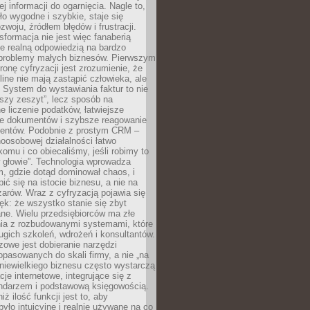
j informacji do ogarnięcia. Nagle to,
ło wygodne i szybkie, staje się
woju, źródłem błędów i frustracji.
sformacja nie jest więc fanaberią
ale realną odpowiedzią na bardzo
problemy małych biznesów. Pierwszym
ronę cyfryzacji jest zrozumienie, że
line nie mają zastąpić człowieka, ale
 System do wystawiania faktur to nie
ejszy zeszyt”, lecz sposób na
 liczenie podatków, łatwiejsze
e dokumentów i szybsze reagowanie
lientów. Podobnie z prostym CRM –
oosobowej działalności łatwo
omu i co obiecaliśmy, jeśli robimy to
 głowie”. Technologia wprowadza
, gdzie dotąd dominował chaos, i
ić się na istocie biznesu, a nie na
arów. Wraz z cyfryzacją pojawia się
lęk: że wszystko stanie się zbyt
ne. Wielu przedsiębiorców ma złe
ia z rozbudowanymi systemami, które
gich szkoleń, wdrożeń i konsultantów.
zowe jest dobieranie narzędzi
opasowanych do skali firmy, a nie „na
 niewielkiego biznesu często wystarczą
cje internetowe, integrujące się z
endarzem i podstawową księgowością.
ż ilość funkcji jest to, aby
było intuicyjne i realnie używane na co