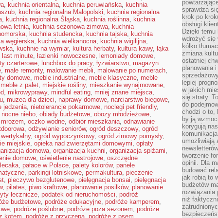
powtarzające
wa
,
kuchnia orientalna
,
kuchnia peruwiańska
,
kuchnia
sprawdza si
aszub
,
kuchnia regionalna Małopolski
,
kuchnia regionalna
krok po krok
a
,
kuchnia regionalna Śląska
,
kuchnia roślinna
,
kuchnia
obsługi klie
owa letnia
,
kuchnia sezonowa zimowa
,
kuchnia
Dzięki temu
nomorska
,
kuchnia studencka
,
kuchnia tajska
,
kuchnia
wdrożyć się 
ia węgierska
,
kuchnia wielkanocna
,
kuchnia wigilijna
,
kółko tłumac
wska
,
kuchnie na wymiar
,
kultura herbaty
,
kultura kawy
,
łąka
zmiana kultu
,
last minute
,
łazienki nowoczesne
,
lemoniady domowe
,
ostatniej chw
oty czarterowe
,
lunchbox do pracy
,
łyżwiarstwo
,
magazyn
planowania i
e
,
małe remonty
,
malowanie mebli
,
malowanie po numerach
,
sprzedażow
ty domowe
,
meble industrialne
,
meble klasyczne
,
meble
lepiej progn
,
meble z palet
,
miejskie rośliny
,
mieszkanie wynajmowane
,
w jakich mie
ód
,
mikrowyprawy
,
mindful eating
,
mniej znane miejsca
,
się straty. T
u
,
muzea dla dzieci
,
naprawy domowe
,
narciarstwo biegowe
,
do podejmowa
 jedzenia
,
nietolerancje pokarmowe
,
noclegi pet friendly
,
chodzi o to, 
,
nocne niebo
,
obiady budżetowe
,
obozy młodzieżowe
,
by ją wzmocn
d mrozem
,
oczko wodne
,
odbiór mieszkania
,
odnawianie
korygują nas
tdoorowa
,
odżywianie seniorów
,
ogród deszczowy
,
ogród
komunikacja 
 wertykalny
,
ogród wypoczynkowy
,
ogród zimowy pomysły
,
umożliwiają
ie miejskie
,
opieka nad zwierzętami domowymi
,
opłaty
newsletterów
ganizacja domowa
,
organizacja kuchni
,
organizacja spiżarni
,
tworzenie for
lenie domowe
,
oświetlenie nastrojowe
,
oszczędne
opinii. Dla 
lecaka
,
pałace w Polsce
,
palety kolorów
,
panele
budować rela
matyczne
,
parkingi lotniskowe
,
permakultura
,
pieczenie
jak robią to
st
,
pieczywo bezglutenowe
,
pielęgnacja bonsai
,
pielęgnacja
budżetów ma
w
,
pilates
,
piwo kraftowe
,
planowanie posiłków
,
planowanie
rozwiązania
yty lecznicze
,
podatek od nieruchomości
,
podróż
niż faktyczni
óże budżetowe
,
podróże edukacyjne
,
podróże kamperem
,
zatrudniony
dowe
,
podróże poślubne
,
podróże poza sezonem
,
podróże
bezpieczeńst
z kotem
,
podróże z przyczepą
,
podróże z psem
,