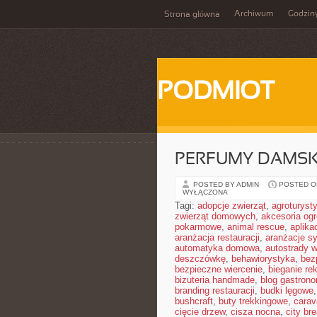
Archiwum
Godzin
Strona główna
PODMIOT
PERFUMY DAMSK
POSTED BY ADMIN
POSTED ON
WYŁĄCZONA
Tagi:
adopcje zwierząt
,
agroturyst
zwierząt domowych
,
akcesoria og
pokarmowe
,
animal rescue
,
aplika
aranżacja restauracji
,
aranżacje sy
automatyka domowa
,
autostrady 
deszczówkę
,
behawiorystyka
,
bez
bezpieczne wiercenie
,
bieganie re
bizuteria handmade
,
blog gastron
branding restauracji
,
budki lęgowe
bushcraft
,
buty trekkingowe
,
carav
cięcie drzew
,
cisza nocna
,
city br