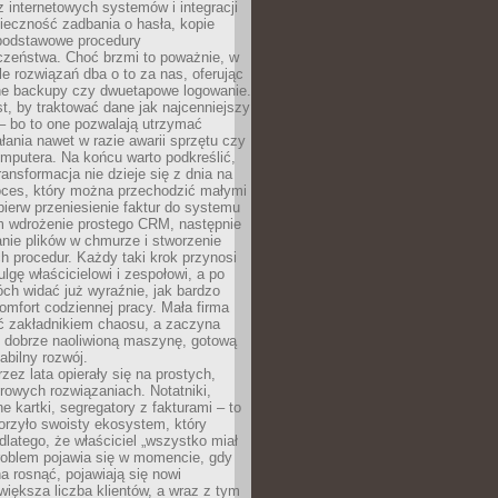
z internetowych systemów i integracji
ieczność zadbania o hasła, kopie
podstawowe procedury
czeństwa. Choć brzmi to poważnie, w
le rozwiązań dba o to za nas, oferując
e backupy czy dwuetapowe logowanie.
t, by traktować dane jak najcenniejszy
– bo to one pozwalają utrzymać
ałania nawet w razie awarii sprzętu czy
mputera. Na końcu warto podkreślić,
ransformacja nie dzieje się z dnia na
oces, który można przechodzić małymi
pierw przeniesienie faktur do systemu
em wdrożenie prostego CRM, następnie
nie plików w chmurze i stworzenie
 procedur. Każdy taki krok przynosi
lgę właścicielowi i zespołowi, a po
ch widać już wyraźnie, jak bardzo
komfort codziennej pracy. Mała firma
yć zakładnikiem chaosu, a zaczyna
 dobrze naoliwioną maszynę, gotową
abilny rozwój.
rzez lata opierały się na prostych,
rowych rozwiązaniach. Notatniki,
ne kartki, segregatory z fakturami – to
orzyło swoisty ekosystem, który
 dlatego, że właściciel „wszystko miał
roblem pojawia się w momencie, gdy
a rosnąć, pojawiają się nowi
większa liczba klientów, a wraz z tym