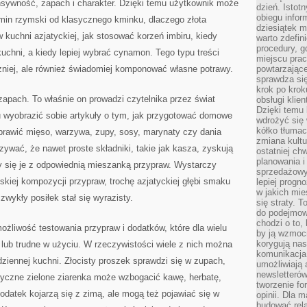
ensywność, zapach i charakter. Dzięki temu użytkownik może
dzień. Istot
obiegu infor
kmin rzymski od klasycznego kminku, dlaczego złota
dziesiątek m
 kuchni azjatyckiej, jak stosować korzeń imbiru, kiedy
warto zdefin
procedury, 
kuchni, a kiedy lepiej wybrać cynamon. Tego typu treści
miejscu pra
niej, ale również świadomiej komponować własne potrawy.
powtarzające
sprawdza si
krok po krok
 zapach. To właśnie on prowadzi czytelnika przez świat
obsługi klie
Dzięki temu
u wyobrazić sobie artykuły o tym, jak przygotować domowe
wdrożyć się 
kółko tłumac
oprawić mięso, warzywa, zupy, sosy, marynaty czy dania
zmiana kultu
wać, że nawet proste składniki, takie jak kasza, zyskują
ostatniej chw
planowania i
y się je z odpowiednią mieszanką przypraw. Wystarczy
sprzedażow
skiej kompozycji przypraw, trochę azjatyckiej głębi smaku
lepiej progn
w jakich mie
zwykły posiłek stał się wyrazisty.
się straty. T
do podejmowa
chodzi o to, 
możliwość testowania przypraw i dodatków, które dla wielu
by ją wzmocn
korygują nas
lub trudne w użyciu. W rzeczywistości wiele z nich można
komunikacja 
iennej kuchni. Złocisty proszek sprawdzi się w zupach,
umożliwiają
newsletterów
tyczne zielone ziarenka może wzbogacić kawę, herbatę,
tworzenie for
odatek kojarzą się z zimą, ale mogą też pojawiać się w
opinii. Dla 
budować rela