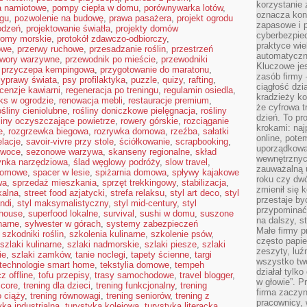
korzystanie 
a namiotowe
,
pompy ciepła w domu
,
porównywarka lotów
,
oznacza kon
ngu
,
pozwolenie na budowę
,
prawa pasażera
,
projekt ogrodu
zapasowe i 
odzeń
,
projektowanie światła
,
projekty domów
cyberbezpie
romy morskie
,
protokół zdawczo-odbiorczy
,
praktyce wie
owe
,
przerwy ruchowe
,
przesadzanie roślin
,
przestrzeń
automatyczn
twory warzywne
,
przewodnik po mieście
,
przewodniki
Kluczowe jes
,
przyczepa kempingowa
,
przygotowanie do maratonu
,
zasób firmy 
zyprawy świata
,
psy profilaktyka
,
puzzle
,
quizy
,
rafting
,
ciągłość dzi
cenzje kawiarni
,
regeneracja po treningu
,
regulamin osiedla
,
kradzieży ko
aks w ogrodzie
,
renowacja mebli
,
restauracje premium
,
że cyfrowa t
ośliny cieniolubne
,
rośliny doniczkowe pielęgnacja
,
rośliny
dzień. To pr
liny oczyszczające powietrze
,
rowery górskie
,
rozciąganie
krokami: naj
e
,
rozgrzewka biegowa
,
rozrywka domowa
,
rzeźba
,
sałatki
online, pot
elacje
,
savoir-vivre przy stole
,
ściółkowanie
,
scrapbooking
,
uporządkowa
owoce
,
sezonowe warzywa
,
skanseny regionalne
,
skład
wewnętrznych
ynka narzędziowa
,
ślad węglowy podróży
,
slow travel
,
zauważalną u
domowe
,
spacer w lesie
,
spiżarnia domowa
,
spływy kajakowe
roku czy dwó
wa
,
sprzedaż mieszkania
,
sprzęt trekkingowy
,
stabilizacja
,
zmienił się 
kalna
,
street food azjatycki
,
strefa relaksu
,
styl art deco
,
styl
przestaje b
andi
,
styl maksymalistyczny
,
styl mid-century
,
styl
przypominać
mhouse
,
superfood lokalne
,
survival
,
sushi w domu
,
suszone
na dalszy, st
narne
,
sylwester w górach
,
systemy zabezpieczeń
Małe firmy p
,
szkodniki roślin
,
szkolenia kulinarne
,
szkolenie psów
,
często papie
szlaki kulinarne
,
szlaki nadmorskie
,
szlaki piesze
,
szlaki
zeszyty, luź
ie
,
szlaki zamków
,
tanie noclegi
,
tapety ścienne
,
targi
wszystko tw
technologie smart home
,
tekstylia domowe
,
tempeh
działał tylko
z offline
,
tofu przepisy
,
trasy samochodowe
,
travel blogger
,
w głowie”. P
 core
,
trening dla dzieci
,
trening funkcjonalny
,
trening
firma zaczyn
o ciąży
,
trening równowagi
,
trening seniorów
,
trening z
pracownicy, 
yka industrialna
,
turystyka kolejowa
,
turystyka literacka
,