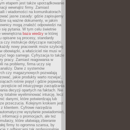
nym etapem jest także uporządkowanie
macji wewnątrz firmy. Zamiast
aili i wiadomości na komunikatorach
iować jasne zasady: gdzie zapisujemy
gdzie są ważne dokumenty, w jakim
cownicy mogą znaleźć odpowiedzi na
 się pytania. W tym celu świetnie
ę wewnętrzna
baza wiedzy
w której
u opisane są procesy, standardy
nta czy instrukcje dotyczące narzędzi.
 każdy nowy pracownik może szybciej
w obowiązki, a właściciel nie musi w
zyć tego samego. Cyfryzacja to także
ry pracy. Zamiast reagowania w
ili na problemy, firma uczy się
 analizy. Dane z systemów
ych czy magazynowych pozwalają
ozować, jakie produkty warto rozwijać,
siącach rośnie popyt i gdzie pojawiają
o przejście od intuicyjnego zarządzania
nia decyzji opartych na faktach. Nie
by totalnie wyeliminować intuicję, lecz
ić danymi, które potwierdzają lub
ze przeczucia. Kolejnym krokiem jest
z klientem. Cyfrowe narzędzia
 automatyczne wysyłanie powiadomień,
, informacji o promocjach, ale też
mularzy, które ułatwiają zbieranie
małej firmy to ogromna szansa, by
cję z odbiorcami tak profesjonalnie,