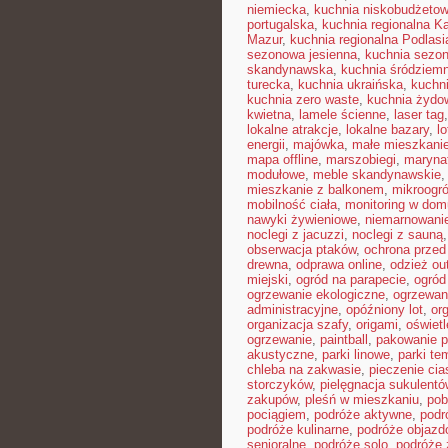
niemiecka
,
kuchnia niskobudżeto
portugalska
,
kuchnia regionalna K
Mazur
,
kuchnia regionalna Podlasi
sezonowa jesienna
,
kuchnia sezon
skandynawska
,
kuchnia śródziem
turecka
,
kuchnia ukraińska
,
kuchn
kuchnia zero waste
,
kuchnia żydo
kwietna
,
lamele ścienne
,
laser tag
lokalne atrakcje
,
lokalne bazary
,
l
energii
,
majówka
,
małe mieszkani
mapa offline
,
marszobiegi
,
maryna
modułowe
,
meble skandynawskie
mieszkanie z balkonem
,
mikroogr
mobilność ciała
,
monitoring w dom
nawyki żywieniowe
,
niemarnowanie
noclegi z jacuzzi
,
noclegi z sauną
obserwacja ptaków
,
ochrona prze
drewna
,
odprawa online
,
odzież ou
miejski
,
ogród na parapecie
,
ogród
ogrzewanie ekologiczne
,
ogrzewan
administracyjne
,
opóźniony lot
,
or
organizacja szafy
,
origami
,
oświet
ogrzewanie
,
paintball
,
pakowanie p
akustyczne
,
parki linowe
,
parki te
chleba na zakwasie
,
pieczenie cia
storczyków
,
pielęgnacja sukulentó
zakupów
,
pleśń w mieszkaniu
,
pob
pociągiem
,
podróże aktywne
,
podr
podróże kulinarne
,
podróże objaz
senioralne
,
podróże solo
,
podróże 