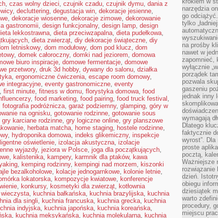
krokiem w st
ch
,
czas wolny dzieci
,
czujnik czadu
,
czujnik dymu
,
dania z
narzędzia on
ewicy
,
decluttering
,
degustacja win
,
dekoracje jesienne
,
go odciążyć.
owe
,
dekoracje wiosenne
,
dekoracje zimowe
,
dekorowanie
tylko „ładni
la gastronomii
,
design funkcjonalny
,
design lamp
,
design
automatyczne
ieta lekkostrawna
,
dieta przeciwzapalna
,
dieta pudełkowa
,
wyszukiwani
ątkujących
,
dieta zwierząt
,
diy dekoracje świąteczne
,
diy
na prośby k
dom letniskowy
,
dom modułowy
,
dom pod klucz
,
dom
nawet w jedn
etowy
,
domek całoroczny
,
domki nad jeziorem
,
domowa
zapomnieć, k
owe biuro inspiracje
,
domowe fermentacje
,
domowe
wyłącznie „w
e przetwory
,
druk 3d hobby
,
dywany do salonu
,
działka
porządek tam
tyka
,
ergonomiczne ćwiczenia
,
escape room domowy
,
pozwala skup
e integracyjne
,
eventy gastronomiczne
,
eventy
gaszeniu poż
,
first minute
,
fitness w domu
,
florystyka domowa
,
food
jednak inny 
nfluencerzy
,
food marketing
,
food pairing
,
food truck festival
,
skomplikowa
,
fotografia podróżnicza
,
garaż podziemny
,
glamping
,
góry w
doświadczen
owanie na ognisku
,
gotowanie rodzinne
,
gotowanie sous
wymagają dłu
,
gry karciane rodzinne
,
gry logiczne online
,
gry planszowe
Dlatego kluc
kowanie
,
herbata matcha
,
home staging
,
hostele rodzinne
,
faktycznie d
owy
,
hydroponika domowa
,
indeks glikemiczny
,
inspekcje
wyrost”. Dla
eligentne oświetlenie
,
izolacja akustyczna
,
izolacje
proste aplika
ienne wyjazdy
,
jeziora w Polsce
,
joga dla początkujących
,
pocztą, kal
owe
,
kalistenika
,
kampery
,
karmnik dla ptaków
,
kawa
Ważniejsze ni
yaking
,
kemping rodzinny
,
kempingi nad morzem
,
kiszonki
rozwiązanie 
ajle bezalkoholowe
,
kolacje jednogarnkowe
,
kolonie letnie
,
dzień. Istot
omórka lokatorska
,
kompozycje kwiatowe
,
konferencje
obiegu infor
wienie
,
konkursy
,
kosmetyki dla zwierząt
,
kotłownia
dziesiątek m
 wieczysta
,
kuchnia bałkańska
,
kuchnia brazylijska
,
kuchnia
warto zdefin
hnia dla singli
,
kuchnia francuska
,
kuchnia grecka
,
kuchnia
procedury, 
chnia indyjska
,
kuchnia japońska
,
kuchnia koreańska
,
miejscu pra
ńska
,
kuchnia meksykańska
,
kuchnia molekularna
,
kuchnia