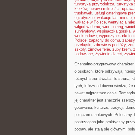
turystyka przyrodnicza
,
turystyka 
kiełków
,
uprawa mikroliści
,
uprawa
truskawek
,
usługi cateringowe pr
egzotyczne
,
wakacje last minute
,
wakacje w Polsce
,
wentylacja mie
wilgoć w domu
,
wine pairing
,
winie
survivalowy
,
wspinaczka górska
,
w
weekendowe
,
wypoczynek ekologi
Polsce
,
zapachy do domu
,
zapasy
przekąski
,
zdrowie w podróży
,
zdr
szkoły
,
zimowe ferie
,
zupy krem
,
hodowlane
,
żywienie dzieci
,
żywie
Orientalno-przyprawowy charakter t
o osobach, które odkrywają intens
różnych stron świata. To strona, 
tych, którzy od dawna wiedzą, że 
nawet najprostsze danie. Tematyka
jej charakter jest znacznie szers
gotowaniu, kulturze, tradycji, d
połączeń smakowych. Polecamy Te
postrzegana jako praktyczny prze
potraw, ale stają się głównymi b