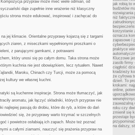
. Kompozycja przypraw może mieć wiele odmian, od
jak robią to
budżetów ma
 syczuański daje zupełnie inne wrażenie niż klasyczny
rozwiązania
ejściu strona może edukować, inspirować i zachęcać do
niż faktyczni
zatrudniony
bezpieczeńst
korzystanie 
oznacza kon
a jej klimacie. Orientalne przyprawy kojarzą się z targami
zapasowe i 
ących ziaren, z miseczkami wypełnionymi proszkami o
cyberbezpie
praktyce wie
zieleni, z parującymi garnkami, z potrawami
automatyczn
chem, który unosi się po całym domu. Taka strona może
Kluczowe jes
zasób firmy 
 którym kuchnia nie jest obowiązkiem, lecz rytuałem. Nawet
ciągłość dzi
kradzieży ko
, Tajlandii, Maroku, Chinach czy Turcji, może za pomocą
że cyfrowa t
ej kultury we własnej kuchni.
dzień. To pr
krokami: naj
online, pot
tyki są kuchenne inspiracje. Strona może tłumaczyć, jak
uporządkowa
wewnętrznych
aciły aromatu, jak łączyć składniki, których przypraw nie
zauważalną u
 najlepiej pasują do drobiu, które do ryb, a które do dań
roku czy dwó
zmienił się 
dowiedzieć się, że przyprawy warto trzymać w szczelnych
przestaje b
przypominać
lgoć i powietrze osłabiają ich zapach. Może też poznać
na dalszy, st
nymi a całymi ziarnami, nauczyć się prażenia przypraw na