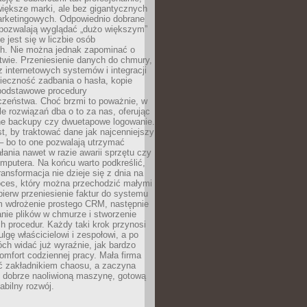
 większe marki, ale bez gigantycznych
rketingowych. Odpowiednio dobrane
 pozwalają wyglądać „dużo większym”
e jest się w liczbie osób
ch. Nie można jednak zapominać o
wie. Przeniesienie danych do chmury,
z internetowych systemów i integracji
ieczność zadbania o hasła, kopie
podstawowe procedury
czeństwa. Choć brzmi to poważnie, w
le rozwiązań dba o to za nas, oferując
e backupy czy dwuetapowe logowanie.
t, by traktować dane jak najcenniejszy
– bo to one pozwalają utrzymać
ałania nawet w razie awarii sprzętu czy
mputera. Na końcu warto podkreślić,
ransformacja nie dzieje się z dnia na
oces, który można przechodzić małymi
pierw przeniesienie faktur do systemu
em wdrożenie prostego CRM, następnie
nie plików w chmurze i stworzenie
 procedur. Każdy taki krok przynosi
lgę właścicielowi i zespołowi, a po
ch widać już wyraźnie, jak bardzo
komfort codziennej pracy. Mała firma
yć zakładnikiem chaosu, a zaczyna
 dobrze naoliwioną maszynę, gotową
abilny rozwój.