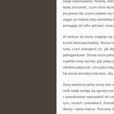
swoje zastosowanie, historię, int
lepiej zrozumieć, czym różni się 
przyprawa tak często pojawia się w
sięgać po świeżą nutę orientalnej 
pomagają nie tylko gotować smacz
W centrum tej strony znajduje się
kuchni bliskowschodniej. Można t
curry, czym wzbogacić ryż, jak d
jednogarnkowe. Strona może pokazy
zupełnie nowy wymiar, gdy połącz
odrobina papryczki, szczypta indyj
lub porcja aromatycznej bazy, aby 
Dużą wartością takiej strony jest 
osób nadal wydają się egzotyczne 
z powodzeniem wprowadzić do codz
ryżu, sosach i potrawkach. Aroma
desery i dania mięsne. Korzenny d