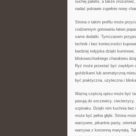
suchej patelni, a także zrozumie
nadać potrawie zupełnie nowy char
Strona o takim profilu może przyc
codziennym gotowaniu łatwo popaś
same dodatki. Tymczasem przypra
technik i bez konieczności kupow
bardziej indyjska dzięki kuminowi
bliskowschodniego charakteru dzię
Ryż może przestać być zwykłym d
goździkami lub aromatyczną miesz
być praktyczna, użyteczna i blisk
Ważną częścią opisu może być takż
pasują do soczewicy, ciecierzycy, f
szpinaku. Dzięki nim kuchnia bez 
może być pełna głębi. Strona moż
warzywne, pikantne pasty, oriental
warzywa z korzenną marynatą. Taki