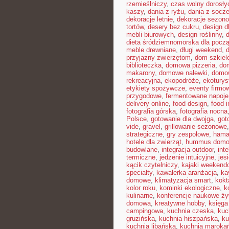
rzemieślniczy
,
czas wolny dorosły
kaszy
,
dania z ryżu
,
dania z socz
dekoracje letnie
,
dekoracje sezon
tortów
,
desery bez cukru
,
design d
mebli biurowych
,
design roślinny
,
d
dieta śródziemnomorska dla pocz
meble drewniane
,
długi weekend
,
przyjazny zwierzętom
,
dom szkiel
biblioteczka
,
domowa pizzeria
,
dom
makarony
,
domowe nalewki
,
domow
rekreacyjna
,
ekopodróże
,
ekoturys
etykiety spożywcze
,
eventy firmow
przygodowe
,
fermentowane napoje
delivery online
,
food design
,
food i
fotografia górska
,
fotografia nocna
Polsce
,
gotowanie dla dwojga
,
got
vide
,
gravel
,
grillowanie sezonowe
strategiczne
,
gry zespołowe
,
hama
hotele dla zwierząt
,
hummus dom
budowlane
,
integracja outdoor
,
int
termiczne
,
jedzenie intuicyjne
,
jes
kącik czytelniczy
,
kajaki weekend
specialty
,
kawalerka aranżacja
,
ka
domowe
,
klimatyzacja smart
,
kokt
kolor roku
,
kominki ekologiczne
,
k
kulinarne
,
konferencje naukowe ży
domowa
,
kreatywne hobby
,
księga
campingowa
,
kuchnia czeska
,
kuc
gruzińska
,
kuchnia hiszpańska
,
ku
kuchnia libańska
,
kuchnia maroka