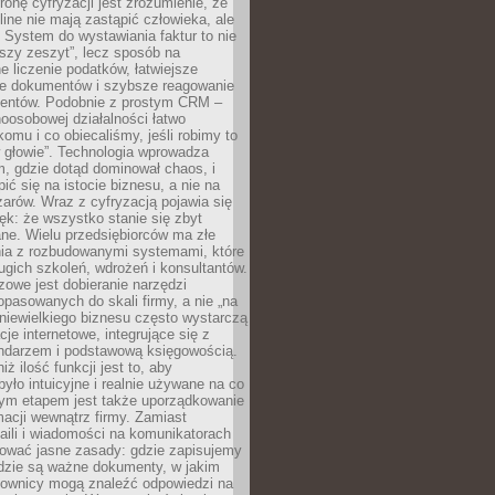
ronę cyfryzacji jest zrozumienie, że
line nie mają zastąpić człowieka, ale
 System do wystawiania faktur to nie
ejszy zeszyt”, lecz sposób na
 liczenie podatków, łatwiejsze
e dokumentów i szybsze reagowanie
lientów. Podobnie z prostym CRM –
oosobowej działalności łatwo
omu i co obiecaliśmy, jeśli robimy to
 głowie”. Technologia wprowadza
, gdzie dotąd dominował chaos, i
ić się na istocie biznesu, a nie na
arów. Wraz z cyfryzacją pojawia się
lęk: że wszystko stanie się zbyt
ne. Wielu przedsiębiorców ma złe
ia z rozbudowanymi systemami, które
gich szkoleń, wdrożeń i konsultantów.
zowe jest dobieranie narzędzi
opasowanych do skali firmy, a nie „na
 niewielkiego biznesu często wystarczą
cje internetowe, integrujące się z
endarzem i podstawową księgowością.
ż ilość funkcji jest to, aby
było intuicyjne i realnie używane na co
nym etapem jest także uporządkowanie
macji wewnątrz firmy. Zamiast
aili i wiadomości na komunikatorach
iować jasne zasady: gdzie zapisujemy
gdzie są ważne dokumenty, w jakim
cownicy mogą znaleźć odpowiedzi na