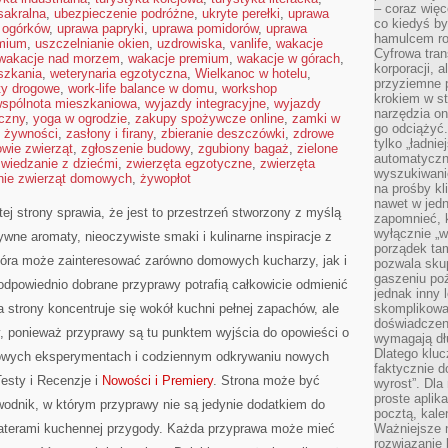
– coraz więce
sakralna
,
ubezpieczenie podróżne
,
ukryte perełki
,
uprawa
co kiedyś by
 ogórków
,
uprawa papryki
,
uprawa pomidorów
,
uprawa
hamulcem roz
emium
,
uszczelnianie okien
,
uzdrowiska
,
vanlife
,
wakacje
Cyfrowa tran
wakacje nad morzem
,
wakacje premium
,
wakacje w górach
,
korporacji, 
szkania
,
weterynaria egzotyczna
,
Wielkanoc w hotelu
,
przyziemne 
ty drogowe
,
work-life balance w domu
,
workshop
krokiem w st
spólnota mieszkaniowa
,
wyjazdy integracyjne
,
wyjazdy
narzędzia on
czny
,
yoga w ogrodzie
,
zakupy spożywcze online
,
zamki w
go odciążyć.
 żywności
,
zasłony i firany
,
zbieranie deszczówki
,
zdrowe
tylko „ładni
owie zwierząt
,
zgłoszenie budowy
,
zgubiony bagaż
,
zielone
automatyczne
zwiedzanie z dziećmi
,
zwierzęta egzotyczne
,
zwierzęta
wyszukiwani
nie zwierząt domowych
,
żywopłot
na prośby k
nawet w jedn
ej strony sprawia, że jest to przestrzeń stworzony z myślą
zapomnieć, k
wyłącznie „w
ywne aromaty, nieoczywiste smaki i kulinarne inspiracje z
porządek tam
która może zainteresować zarówno domowych kucharzy, jak i
pozwala skup
gaszeniu poż
odpowiednio dobrane przyprawy potrafią całkowicie odmienić
jednak inny 
 strony koncentruje się wokół kuchni pełnej zapachów, ale
skomplikowa
doświadczen
zy, ponieważ przyprawy są tu punktem wyjścia do opowieści o
wymagają dłu
Dlatego kluc
omowych eksperymentach i codziennym odkrywaniu nowych
faktycznie d
sty i Recenzje i
Nowości i Premiery
. Strona może być
wyrost”. Dla
proste aplika
wodnik, w którym przyprawy nie są jedynie dodatkiem do
pocztą, kal
ohaterami kuchennej przygody. Każda przyprawa może mieć
Ważniejsze ni
rozwiązanie 