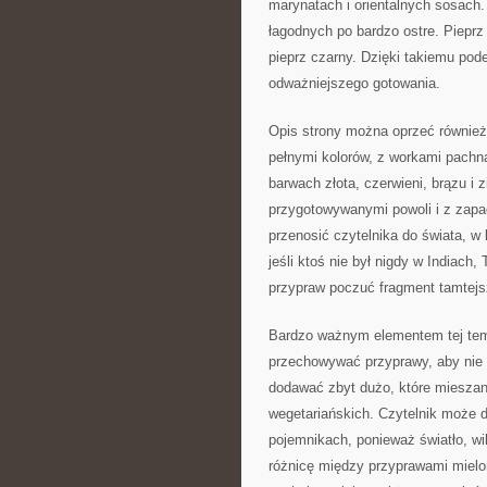
marynatach i orientalnych sosach
łagodnych po bardzo ostre. Pieprz
pieprz czarny. Dzięki takiemu pod
odważniejszego gotowania.
Opis strony można oprzeć również n
pełnymi kolorów, z workami pachn
barwach złota, czerwieni, brązu i 
przygotowywanymi powoli i z zapa
przenosić czytelnika do świata, w
jeśli ktoś nie był nigdy w Indiach
przypraw poczuć fragment tamtejsz
Bardzo ważnym elementem tej tema
przechowywać przyprawy, aby nie tr
dodawać zbyt dużo, które mieszanki
wegetariańskich. Czytelnik może 
pojemnikach, ponieważ światło, wi
różnicę między przyprawami mielo