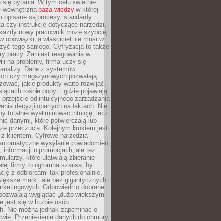
 się pytania. W tym celu świetnie
ę wewnętrzna
baza wiedzy
w której
u opisane są procesy, standardy
nta czy instrukcje dotyczące narzędzi.
 każdy nowy pracownik może szybciej
w obowiązki, a właściciel nie musi w
zyć tego samego. Cyfryzacja to także
ry pracy. Zamiast reagowania w
ili na problemy, firma uczy się
 analizy. Dane z systemów
ych czy magazynowych pozwalają
ozować, jakie produkty warto rozwijać,
siącach rośnie popyt i gdzie pojawiają
o przejście od intuicyjnego zarządzania
nia decyzji opartych na faktach. Nie
by totalnie wyeliminować intuicję, lecz
ić danymi, które potwierdzają lub
ze przeczucia. Kolejnym krokiem jest
z klientem. Cyfrowe narzędzia
 automatyczne wysyłanie powiadomień,
, informacji o promocjach, ale też
mularzy, które ułatwiają zbieranie
małej firmy to ogromna szansa, by
cję z odbiorcami tak profesjonalnie,
 większe marki, ale bez gigantycznych
rketingowych. Odpowiednio dobrane
 pozwalają wyglądać „dużo większym”
e jest się w liczbie osób
ch. Nie można jednak zapominać o
wie. Przeniesienie danych do chmury,