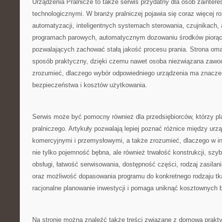
Urządzenia Pralnicze to także serwis przydatny dla osób zainte
technologicznymi. W branży pralniczej pojawia się coraz więcej r
automatyzacji, inteligentnych systemach sterowania, czujnikach, 
programach parowych, automatycznym dozowaniu środków piorąc
pozwalających zachować stałą jakość procesu prania. Strona oma
sposób praktyczny, dzięki czemu nawet osoba niezwiązana zawod
zrozumieć, dlaczego wybór odpowiedniego urządzenia ma znaczen
bezpieczeństwa i kosztów użytkowania.
Serwis może być pomocny również dla przedsiębiorców, którzy pl
pralniczego. Artykuły pozwalają lepiej poznać różnice między u
komercyjnymi i przemysłowymi, a także zrozumieć, dlaczego w in
nie tylko pojemność bębna, ale również trwałość konstrukcji, szy
obsługi, łatwość serwisowania, dostępność części, rodzaj zasilan
oraz możliwość dopasowania programu do konkretnego rodzaju tka
racjonalne planowanie inwestycji i pomaga uniknąć kosztownych 
Na stronie można znaleźć także treści związane z domową prakty