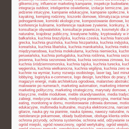
glikemiczny
,
influencer marketing kampanie
,
inspekcje budowlane
integracja outdoor
,
inteligentne oświetlenie
,
izolacje termiczne
,
jas
jedzenie intuicyjne
,
kampanie edukacyjne
,
kampanie społeczne
,
k
kayaking
,
kemping rodzinny
,
kiszonki domowe
,
klimatyzacja smar
jednogarnkowe
,
kominki ekologiczne
,
kompostowanie domowe
,
ko
konferencje kulinarne
,
konferencje naukowe żywienie
,
konkursy
,
k
konsultacje obywatelskie
,
konsultacje prawnicze
,
kosmetyki dla z
naturalne
,
krajobraz publiczny
,
kreatywne hobby
,
kryptowaluty w i
bałkańska
,
kuchnia brazylijska
,
kuchnia czeska
,
kuchnia francus
grecka
,
kuchnia gruzińska
,
kuchnia hiszpańska
,
kuchnia indyjska
koreańska
,
kuchnia libańska
,
kuchnia marokańska
,
kuchnia mek
międzynarodowa
,
kuchnia molekularna
,
kuchnia niemiecka
,
kuchni
peruwiańska
,
kuchnia portugalska
,
kuchnia roślinna
,
kuchnia sez
jesienna
,
kuchnia sezonowa letnia
,
kuchnia sezonowa zimowa
,
ku
kuchnia śródziemnomorska
,
kuchnia tajska
,
kuchnia turecka
,
kuc
węgierska
,
kuchnia wielkanocna
,
kuchnia wigilijna
,
kuchnia zero 
kuchnie na wymiar
,
kursy rozwoju osobistego
,
laser tag
,
last minu
lobbying
,
logistyka e-commerce
,
logo design
,
lunchbox do pracy
,
magazyn energii
,
mała architektura ogrodowa
,
malarstwo abstrakc
malowanie po numerach
,
marketing automation
,
marketing interne
marketing polityczny
,
marketing strategiczny
,
marynaty domowe
,
klasyczne
,
meble modułowe
,
meble skandynawskie
,
media tradyc
zabiegi
,
medycyna naturalna
,
medycyna prewencyjna
,
mental hea
eating
,
monitoring w domu
,
monitorowanie zdrowia domowe
,
motio
edukacyjne
,
multimedia kulturalne
,
muzyka elektroniczna
,
narcia
gitarze
,
nauka gry na pianinie
,
nauka śpiewu
,
nawozy naturalne
,
n
nietolerancje pokarmowe
,
obiady budżetowe
,
obsługa klienta onlin
ochrona przyrody
,
ochrona systemów
,
ochrona wód
,
odżywianie s
ogród miejski
,
ogród nowoczesny
,
ogród wertykalny
,
ogród wiejski
ogród zimowy pomysły
,
ogrodnictwo miejskie
,
ogrzewanie ekologi