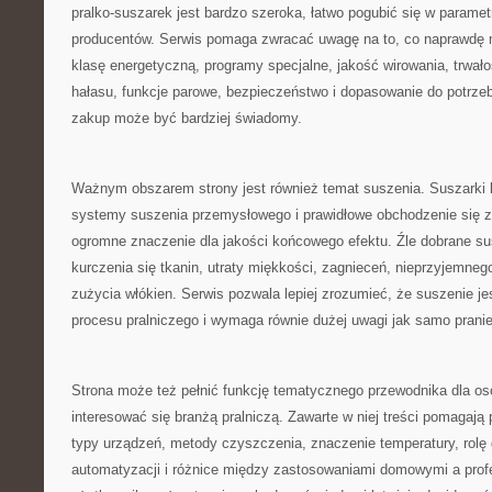
pralko-suszarek jest bardzo szeroka, łatwo pogubić się w paramet
producentów. Serwis pomaga zwracać uwagę na to, co naprawdę 
klasę energetyczną, programy specjalne, jakość wirowania, trwało
hałasu, funkcje parowe, bezpieczeństwo i dopasowanie do potrze
zakup może być bardziej świadomy.
Ważnym obszarem strony jest również temat suszenia. Suszarki 
systemy suszenia przemysłowego i prawidłowe obchodzenie się z
ogromne znaczenie dla jakości końcowego efektu. Źle dobrane s
kurczenia się tkanin, utraty miękkości, zagnieceń, nieprzyjemne
zużycia włókien. Serwis pozwala lepiej zrozumieć, że suszenie je
procesu pralniczego i wymaga równie dużej uwagi jak samo pranie
Strona może też pełnić funkcję tematycznego przewodnika dla osó
interesować się branżą pralniczą. Zawarte w niej treści pomagaj
typy urządzeń, metody czyszczenia, znaczenie temperatury, rolę 
automatyzacji i różnice między zastosowaniami domowymi a prof