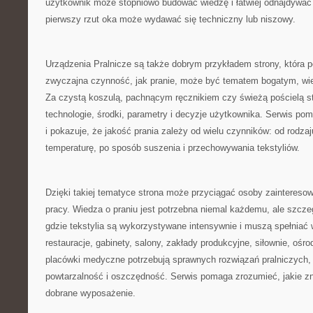
użytkownik może stopniowo budować wiedzę i łatwiej odnajdywać 
pierwszy rzut oka może wydawać się techniczny lub niszowy.
Urządzenia Pralnicze są także dobrym przykładem strony, która p
zwyczajna czynność, jak pranie, może być tematem bogatym, w
Za czystą koszulą, pachnącym ręcznikiem czy świeżą pościelą st
technologie, środki, parametry i decyzje użytkownika. Serwis po
i pokazuje, że jakość prania zależy od wielu czynników: od rodza
temperaturę, po sposób suszenia i przechowywania tekstyliów.
Dzięki takiej tematyce strona może przyciągać osoby zaintereso
pracy. Wiedza o praniu jest potrzebna niemal każdemu, ale szcze
gdzie tekstylia są wykorzystywane intensywnie i muszą spełniać
restauracje, gabinety, salony, zakłady produkcyjne, siłownie, oś
placówki medyczne potrzebują sprawnych rozwiązań pralniczych,
powtarzalność i oszczędność. Serwis pomaga zrozumieć, jakie z
dobrane wyposażenie.