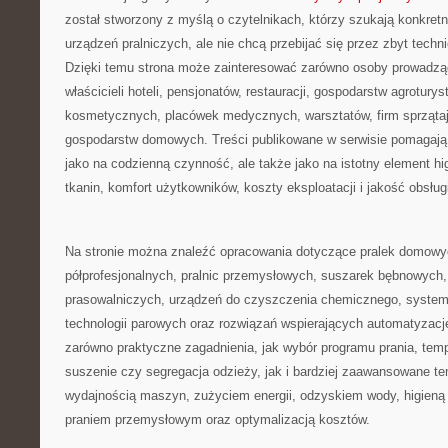
został stworzony z myślą o czytelnikach, którzy szukają konkretn
urządzeń pralniczych, ale nie chcą przebijać się przez zbyt tech
Dzięki temu strona może zainteresować zarówno osoby prowadzące
właścicieli hoteli, pensjonatów, restauracji, gospodarstw agrotury
kosmetycznych, placówek medycznych, warsztatów, firm sprząta
gospodarstw domowych. Treści publikowane w serwisie pomagają s
jako na codzienną czynność, ale także jako na istotny element hi
tkanin, komfort użytkowników, koszty eksploatacji i jakość obsługi
Na stronie można znaleźć opracowania dotyczące pralek domowyc
półprofesjonalnych, pralnic przemysłowych, suszarek bębnowych, 
prasowalniczych, urządzeń do czyszczenia chemicznego, system
technologii parowych oraz rozwiązań wspierających automatyzację 
zarówno praktyczne zagadnienia, jak wybór programu prania, temp
suszenie czy segregacja odzieży, jak i bardziej zaawansowane t
wydajnością maszyn, zużyciem energii, odzyskiem wody, higien
praniem przemysłowym oraz optymalizacją kosztów.