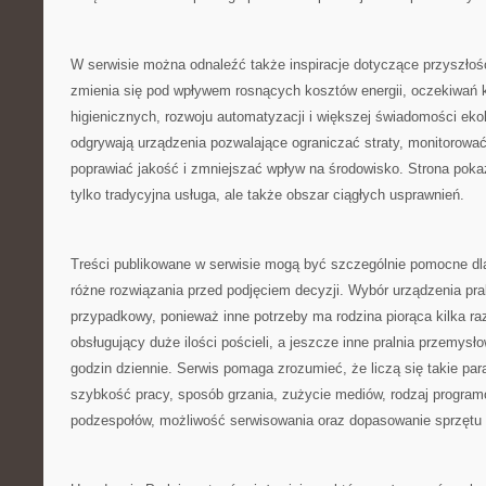
W serwisie można odnaleźć także inspiracje dotyczące przyszłośc
zmienia się pod wpływem rosnących kosztów energii, oczekiwań
higienicznych, rozwoju automatyzacji i większej świadomości ekol
odgrywają urządzenia pozwalające ograniczać straty, monitorować
poprawiać jakość i zmniejszać wpływ na środowisko. Strona pokazu
tylko tradycyjna usługa, ale także obszar ciągłych usprawnień.
Treści publikowane w serwisie mogą być szczególnie pomocne dl
różne rozwiązania przed podjęciem decyzji. Wybór urządzenia pra
przypadkowy, ponieważ inne potrzeby ma rodzina piorąca kilka raz
obsługujący duże ilości pościeli, a jeszcze inne pralnia przemysł
godzin dziennie. Serwis pomaga zrozumieć, że liczą się takie pa
szybkość pracy, sposób grzania, zużycie mediów, rodzaj progra
podzespołów, możliwość serwisowania oraz dopasowanie sprzętu do