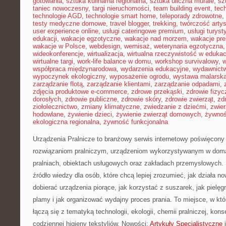
gotowania
,
sztuka kulinarna regionalna
,
sztuka uliczna murale
,
sz
taniec nowoczesny
,
targi nieruchomości
,
team building event
,
tec
technologie AGD
,
technologie smart home
,
teleporady zdrowotne
,
testy medyczne domowe
,
travel blogger
,
trekking
,
twórczość arty
user experience online
,
usługi cateringowe premium
,
usługi turys
edukacji
,
wakacje egzotyczne
,
wakacje nad morzem
,
wakacje pr
wakacje w Polsce
,
webdesign
,
wernisaż
,
weterynaria egzotyczna
wideokonferencje
,
wirtualizacja
,
wirtualna rzeczywistość w edukac
wirtualne targi
,
work-life balance w domu
,
workshop survivalowy
,
w
współpraca międzynarodowa
,
wydarzenia edukacyjne
,
wydawnictw
wypoczynek ekologiczny
,
wyposażenie ogrodu
,
wystawa malarsk
zarządzanie flotą
,
zarządzanie klientami
,
zarządzanie odpadami
,
zdjęcia produktowe e-commerce
,
zdrowe przekąski
,
zdrowie fizyc
dorosłych
,
zdrowie publiczne
,
zdrowie skóry
,
zdrowie zwierząt
,
zd
ziołolecznictwo
,
zmiany klimatyczne
,
zwiedzanie z dziećmi
,
zwie
hodowlane
,
żywienie dzieci
,
żywienie zwierząt domowych
,
żywno
ekologiczna regionalna
,
żywność funkcjonalna
Urządzenia Pralnicze to branżowy serwis internetowy poświęcony 
rozwiązaniom pralniczym, urządzeniom wykorzystywanym w domac
pralniach, obiektach usługowych oraz zakładach przemysłowych. 
źródło wiedzy dla osób, które chcą lepiej zrozumieć, jak działa n
dobierać urządzenia piorące, jak korzystać z suszarek, jak pielę
plamy i jak organizować wydajny proces prania. To miejsce, w k
łączą się z tematyką technologii, ekologii, chemii pralniczej, kon
codziennej higieny tekstyliów. Nowości:
Artykuły Specjalistyczne
i