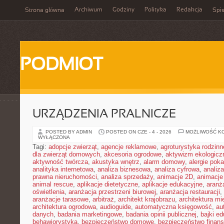
Archiwum
Godziny
Polityka
Redakcja
Strona główna
Spis
PODMIOT
URZĄDZENIA PRALNICZE
POSTED BY ADMIN
POSTED ON CZE - 4 - 2026
MOŻLIWOŚĆ K
WYŁĄCZONA
Tagi:
adopcje zwierząt
,
agencje reklamowe
,
agroturystyka rodzinn
dla zwierząt domowych
,
akcesoria ogrodowe
,
aktywizm ekologicz
aktywność twórcza
,
akustyka wnętrz
,
alarm domowy
,
alergie pok
analityka internetowa
,
analiza biznesowa
,
analiza cyfrowa
,
analiz
prawna nieruchomości
,
analiza sprzedaży
,
animacje 2D
,
animacje
animal rescue
,
aplikacje dietetyczne
,
aplikacje edukacyjne
,
aranż
oświetlenia
,
aranżacja przestrzeni biurowej
,
aranżacja restauracji
,
aranżacje tarasowe
,
arbitraż
,
architekt krajobrazu
,
architektura m
architektura ogrodowa
,
audioguide
,
automatyczna księgowość
,
au
danych
,
badania marketingowe
,
badania opinii publicznej
,
bajki e
behawiorystyka
,
bezpieczeństwo domowe
,
bezpieczeństwo finans