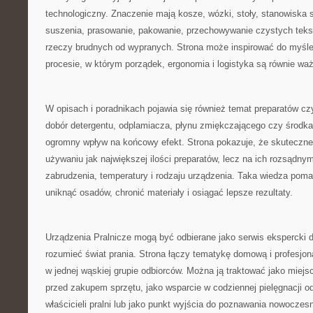
technologiczny. Znaczenie mają kosze, wózki, stoły, stanowiska 
suszenia, prasowanie, pakowanie, przechowywanie czystych tekst
rzeczy brudnych od wypranych. Strona może inspirować do myśleni
procesie, w którym porządek, ergonomia i logistyka są równie w
W opisach i poradnikach pojawia się również temat preparatów c
dobór detergentu, odplamiacza, płynu zmiękczającego czy środk
ogromny wpływ na końcowy efekt. Strona pokazuje, że skuteczne 
używaniu jak największej ilości preparatów, lecz na ich rozsądny
zabrudzenia, temperatury i rodzaju urządzenia. Taka wiedza poma
uniknąć osadów, chronić materiały i osiągać lepsze rezultaty.
Urządzenia Pralnicze mogą być odbierane jako serwis ekspercki d
rozumieć świat prania. Strona łączy tematykę domową i profesjon
w jednej wąskiej grupie odbiorców. Można ją traktować jako miejs
przed zakupem sprzętu, jako wsparcie w codziennej pielęgnacji odz
właścicieli pralni lub jako punkt wyjścia do poznawania nowoczes