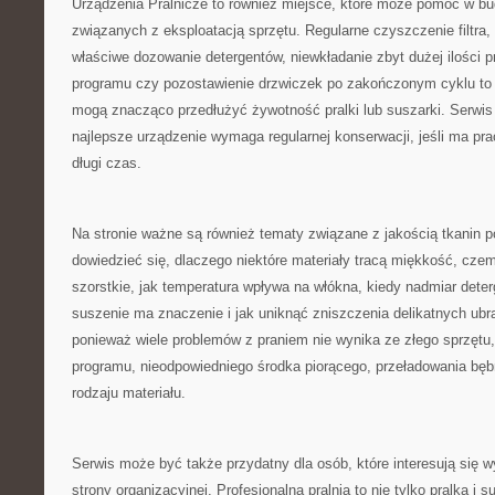
Urządzenia Pralnicze to również miejsce, które może pomóc w 
związanych z eksploatacją sprzętu. Regularne czyszczenie filtra,
właściwe dozowanie detergentów, niewkładanie zbyt dużej ilości 
programu czy pozostawienie drzwiczek po zakończonym cyklu to d
mogą znacząco przedłużyć żywotność pralki lub suszarki. Serwis
najlepsze urządzenie wymaga regularnej konserwacji, jeśli ma pr
długi czas.
Na stronie ważne są również tematy związane z jakością tkanin p
dowiedzieć się, dlaczego niektóre materiały tracą miękkość, czemu
szorstkie, jak temperatura wpływa na włókna, kiedy nadmiar dete
suszenie ma znaczenie i jak uniknąć zniszczenia delikatnych ubr
ponieważ wiele problemów z praniem nie wynika ze złego sprzętu,
programu, nieodpowiedniego środka piorącego, przeładowania bęb
rodzaju materiału.
Serwis może być także przydatny dla osób, które interesują się 
strony organizacyjnej. Profesjonalna pralnia to nie tylko pralka i s