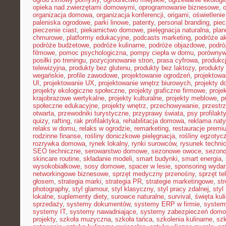
opieka nad zwierzętami domowymi
,
oprogramowanie biznesowe
,
organizacja domowa
,
organizacja konferencji
,
origami
,
oświetleni
paleniska ogrodowe
,
parki linowe
,
patenty
,
personal branding
,
piec
pieczenie ciast
,
piekarnictwo domowe
,
pielęgnacja naturalna
,
plan
chmurowe
,
platformy edukacyjne
,
podcasts marketing
,
podróże a
podróże budżetowe
,
podróże kulinarne
,
podróże objazdowe
,
podró
filmowe
,
pomoc psychologiczna
,
pompy ciepła w domu
,
porównyw
posiłki po treningu
,
pozycjonowanie stron
,
prasa cyfrowa
,
produkc
telewizyjna
,
produkty bez glutenu
,
produkty bez laktozy
,
produkty 
wegańskie
,
profile zawodowe
,
projektowanie ogrodzeń
,
projektowa
UI
,
projektowanie UX
,
projektowanie wnętrz biurowych
,
projekty 
projekty ekologiczne społeczne
,
projekty graficzne firmowe
,
proje
krajobrazowe wertykalne
,
projekty kulturalne
,
projekty meblowe
,
p
społeczne edukacyjne
,
projekty wnętrz
,
przechowywanie
,
przestr
otwarta
,
przewodniki turystyczne
,
przyprawy świata
,
psy profilakt
quizy
,
rafting
,
rak profilaktyka
,
rehabilitacja domowa
,
reklama nat
relaks w domu
,
relaks w ogrodzie
,
remarketing
,
restauracje premi
rodzinne finanse
,
rośliny doniczkowe pielęgnacja
,
rośliny egzotyc
rozrywka domowa
,
rynek lokalny
,
rynki surowców
,
rysunek techni
SEO techniczne
,
serowarstwo domowe
,
sezonowe owoce
,
sezon
skincare routine
,
składanie modeli
,
smart budynki
,
smart energia
,
wysokobiałkowe
,
sosy domowe
,
spacer w lesie
,
sponsoring wyda
networkingowe biznesowe
,
sprzęt medyczny przenośny
,
sprzęt te
głosem
,
strategia marki
,
strategia PR
,
strategie marketingowe
,
str
photography
,
styl glamour
,
styl klasyczny
,
styl pracy zdalnej
,
styl
lokalne
,
suplementy diety
,
surowce naturalne
,
survival
,
święta kul
sprzedaży
,
systemy dokumentów
,
systemy ERP w firmie
,
system
systemy IT
,
systemy nawadniające
,
systemy zabezpieczeń dom
projekty
,
szkoła muzyczna
,
szkoła tańca
,
szkolenia kulinarne
,
szk