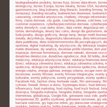
biodegradowalne produkty
,
biznes Azja
,
biznes data-driven
,
bizne
ekologiczny
,
biznes Europa
,
biznes lokalny
,
biznes USA
,
bizuter
gastronomiczny
,
blog kulinarny
,
blog literacki
,
branding firmowy
,
b
restauracji
,
branding wizualny
,
budownictwo drewniane
,
budownict
caravaning
,
ceramika artystyczna
,
chatboty
,
chirurgia rekonstrukc
firmy
,
ciasta domowe
,
city guide
,
coaching zdrowia
,
cold brew
,
co
customer experience
,
cyberbezpieczeństwo domowe
,
cyberbezpi
wolny dorosłych
,
czas wolny dzieci
,
data center
,
degustacja win
,
tortów
,
dermatologia
,
desery bez cukru
,
design dla gastronomii
,
de
funkcjonalny
,
design graficzny
,
design lamp
,
design mebli biurowy
światła
,
dezynfekcja
,
diagnostyka laboratoryjna
,
dieta lekkostraw
dieta pudełkowa
,
dieta śródziemnomorska dla początkujących
,
di
sportowa
,
digital marketing
,
diy artystyczne
,
diy dekoracje świąte
meble drewniane
,
diy wnętrza
,
docelowe profile klientów
,
dom pod 
inspiracje
,
domowe fermentacje
,
domowe nalewki
,
domowe oszcz
doradztwo dietetyczne
,
doradztwo ogrodnicze
,
druk 3d hobby
,
dru
medyczny
,
edukacja artystyczna dzieci
,
edukacja finansowa doro
dzieci
,
edukacja zdrowotna dzieci
,
edukacja zdrowotna szkolna
,
e
społeczna
,
ekologiczne ogrodnictwo
,
ekonomia społeczna
,
ekotur
energia cieplna
,
energia jądrowa
,
energia solarna
,
escape room d
biznesowe
,
eventy filmowe
,
eventy firmowe integracyjne
,
eventy 
kulturalne
,
eventy polityczne
,
eventy przygodowe
,
eventy społec
Facebook Ads
,
fashion show
,
festiwale nauki
,
film animowany
,
fi
cyfrowe
,
firewall
,
fitness w domu
,
fizjoterapia dzieci
,
food delivery
influencerzy
,
food marketing
,
food styling
,
food truck festival
,
foto
dziecięca
,
fotografia kulinarna
,
fotografia ślubna
,
fotografia sport
internetowa
,
globalizacja
,
Google Ads
,
gotowanie sous vide
,
grafi
komputerowa 3D
,
grafika użytkowa
,
grillowanie sezonowe
,
gry ed
karciane rodzinne
,
gry logiczne online
,
gry planszowe strategiczn
produkty
,
herbata matcha
,
hobby kreatywne
,
hotele dla zwierząt
,
i