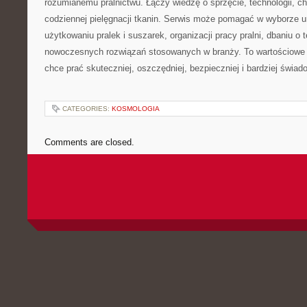
rozumianemu pralnictwu. Łączy wiedzę o sprzęcie, technologii, chem
codziennej pielęgnacji tkanin. Serwis może pomagać w wyborze 
użytkowaniu pralek i suszarek, organizacji pracy pralni, dbaniu o 
nowoczesnych rozwiązań stosowanych w branży. To wartościowe 
chce prać skuteczniej, oszczędniej, bezpieczniej i bardziej świad
CATEGORIES:
KOSMOLOGIA
Comments are closed.