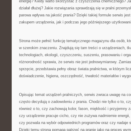
energię? Kiedy warto skorzystać z czyszczenia chemicznego? Ja
działał dłużej? Jakie rozwiązania sprawdzają się w pralni przemys
parowa wpływa na jakość prania? Dzięki takiej formule serwis jes
zakupem urządzenia, jak i podczas jego późniejszego użytkowani
Strona może pełnić funkcję tematycznego magazynu dla osób, któ
w szerokim znaczeniu. Znajdują się tam treści o urządzeniach, tk
technologiach, ekologii, czyszczeniu, suszeniu, prasowaniu i organ
różnorodność sprawia, że serwis nie jest jednowymiarowy. Zamias
sprzęcie, przedstawia pełny obraz świata pralnictwa, w którym licz
doświadczenie, higiena, oszczędność, trwałość materiałów i wyg
Opisując temat urządzeń pralniczych, serwis zwraca uwagę na co
często decydują o zadowoleniu z prania. Chodzi nie tylko o to, cz
również o to, czy zachowują kolor, fason, miękkość i przyjemny 
czy urządzenie pracuje cicho, czy nie zużywa nadmiernie energii,
czy pozwala na wybór odpowiednich programów oraz czy nadaje s
Dzięki temu strona pomaga patrzeć na pranie jako na proces wy