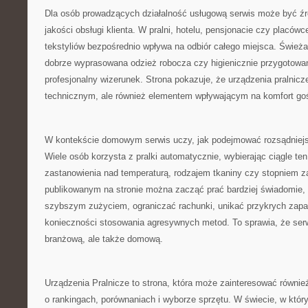
Dla osób prowadzących działalność usługową serwis może być źró
jakości obsługi klienta. W pralni, hotelu, pensjonacie czy placó
tekstyliów bezpośrednio wpływa na odbiór całego miejsca. Świeża 
dobrze wyprasowana odzież robocza czy higienicznie przygotowane
profesjonalny wizerunek. Strona pokazuje, że urządzenia pralnicz
technicznym, ale również elementem wpływającym na komfort goś
W kontekście domowym serwis uczy, jak podejmować rozsądniejs
Wiele osób korzysta z pralki automatycznie, wybierając ciągle t
zastanowienia nad temperaturą, rodzajem tkaniny czy stopniem z
publikowanym na stronie można zacząć prać bardziej świadomie, 
szybszym zużyciem, ograniczać rachunki, unikać przykrych zapa
konieczności stosowania agresywnych metod. To sprawia, że serw
branżową, ale także domową.
Urządzenia Pralnicze to strona, która może zainteresować równie
o rankingach, porównaniach i wyborze sprzętu. W świecie, w który