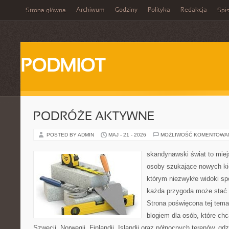
Archiwum
Godziny
Polityka
Redakcja
Strona główna
Spis
PODMIOT
PODRÓŻE AKTYWNE
POSTED BY ADMIN
MAJ - 21 - 2026
MOŻLIWOŚĆ KOMENTOWA
skandynawski świat to miej
osoby szukające nowych ki
którym niezwykłe widoki spo
każda przygoda może stać si
Strona poświęcona tej tema
blogiem dla osób, które chc
Szwecji, Norwegii, Finlandii, Islandii oraz północnych terenów, gd