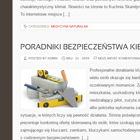
charakterystyczny klimat. Nowości na stronie to Kuchnia Skandyn
To internetowe miejsce […]
CATEGORIES:
MEDYCYNA NATURALNA
PORADNIKI BEZPIECZEŃSTWA K
POSTED BY ADMIN
MAJ - 21 - 2026
MOŻLIWOŚĆ KOMENTOWA
Profesjonalne dorabianie kl
wielu osób okazuje się bar
oczekiwanym momencie. Zg
mieszkania, uszkodzony k
niedziałający pilot, zużyt
albo potrzeba wykonania z
sytuacje, w których liczy się pewność działania. Strona poświęco
prezentuje konkretną ofertę skierowaną do osób, które szukają 
zajmującego się kluczami, zamkami, kluczykami samochodowymi
z codziennym bezpieczeństwem. […]