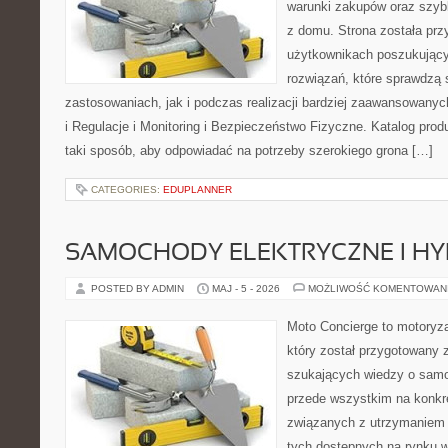
warunki zakupów oraz szyb
z domu. Strona została pr
użytkownikach poszukujący
rozwiązań, które sprawdzą
zastosowaniach, jak i podczas realizacji bardziej zaawansowanyc
i Regulacje i Monitoring i Bezpieczeństwo Fizyczne. Katalog pro
taki sposób, aby odpowiadać na potrzeby szerokiego grona […]
CATEGORIES:
EDUPLANNER
SAMOCHODY ELEKTRYCZNE I H
POSTED BY ADMIN
MAJ - 5 - 2026
MOŻLIWOŚĆ KOMENTOWAN
Moto Concierge to motoryz
który został przygotowany 
szukających wiedzy o samo
przede wszystkim na konk
związanych z utrzymaniem
tych dostępnych na rynku w