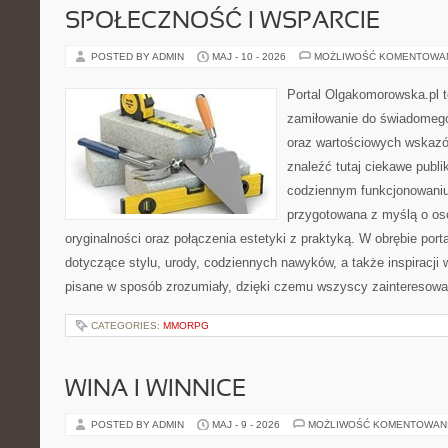
SPOŁECZNOŚĆ I WSPARCIE
POSTED BY ADMIN
MAJ - 10 - 2026
MOŻLIWOŚĆ KOMENTOWA
Portal Olgakomorowska.pl t
zamiłowanie do świadomego ż
oraz wartościowych wskaz
znaleźć tutaj ciekawe publi
codziennym funkcjonowaniu.
przygotowana z myślą o oso
oryginalności oraz połączenia estetyki z praktyką. W obrębie por
dotyczące stylu, urody, codziennych nawyków, a także inspiracji 
pisane w sposób zrozumiały, dzięki czemu wszyscy zainteresow
CATEGORIES:
MMORPG
WINA I WINNICE
POSTED BY ADMIN
MAJ - 9 - 2026
MOŻLIWOŚĆ KOMENTOWAN