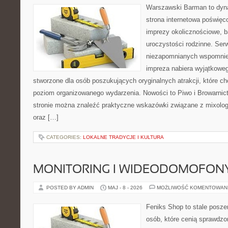
Warszawski Barman to dyna
strona internetowa poświęc
imprezy okolicznościowe, b
uroczystości rodzinne. Ser
niezapomnianych wspomnień
impreza nabiera wyjątkoweg
stworzone dla osób poszukujących oryginalnych atrakcji, które 
poziom organizowanego wydarzenia. Nowości to Piwo i Browarnict
stronie można znaleźć praktyczne wskazówki związane z mixolog
oraz […]
CATEGORIES:
LOKALNE TRADYCJE I KULTURA
MONITORING I WIDEODOMOFON
POSTED BY ADMIN
MAJ - 8 - 2026
MOŻLIWOŚĆ KOMENTOWAN
Feniks Shop to stale poszer
osób, które cenią sprawdzo