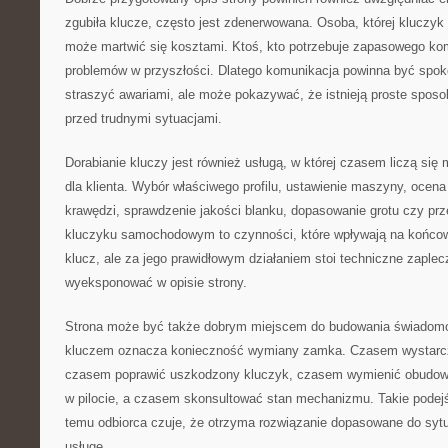
zgubiła klucze, często jest zdenerwowana. Osoba, której kluczyk 
może martwić się kosztami. Ktoś, kto potrzebuje zapasowego ko
problemów w przyszłości. Dlatego komunikacja powinna być spoko
straszyć awariami, ale może pokazywać, że istnieją proste sposo
przed trudnymi sytuacjami.
Dorabianie kluczy jest również usługą, w której czasem liczą się
dla klienta. Wybór właściwego profilu, ustawienie maszyny, ocena 
krawędzi, sprawdzenie jakości blanku, dopasowanie grotu czy prze
kluczyku samochodowym to czynności, które wpływają na końcowy
klucz, ale za jego prawidłowym działaniem stoi techniczne zaplec
wyeksponować w opisie strony.
Strona może być także dobrym miejscem do budowania świadomoś
kluczem oznacza konieczność wymiany zamka. Czasem wystarc
czasem poprawić uszkodzony kluczyk, czasem wymienić obudowę
w pilocie, a czasem skonsultować stan mechanizmu. Takie podejś
temu odbiorca czuje, że otrzyma rozwiązanie dopasowane do sytu
usługę.