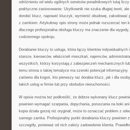
odróżnieniu od wielu ogólnych serwisów poradnikowych tutaj licz
praktyczne zastosowanie. Użytkownik nie szuka długiej teorii, ale
dorobić klucz, naprawić kluczyk, wymienić obudowę, zakodować p
z zamkiem. Artykułowy opis strony może jednak rozszerzać ten k
dlaczego profesjonalna obsługa kluczy ma znaczenie dla wygody,
codziennego spokoju.
Dorabianie kluczy to usługa, która łączy klientów indywidualnych
starsze, kierowców, właścicieli mieszkań, najemców, administrato
wszystkich, którzy korzystają z zabezpieczeń mechanicznych lub
temu strona o takiej tematyce ma szeroki potencjał informacyjny
zarówno dla kogoś, kto pierwszy raz dorabia klucz, jak i dla osoby
takich usług w firmie lub przy obsłudze nieruchomości.
W opisie można też podkreślić, że dobrze wykonany klucz powini
powinien wymagać szarpania, dopychania, poruszania na boki ani 
kopia działa gorzej niż oryginał, może to oznaczać problem z od
samego zamka. Profesjonalny punkt dorabiania kluczy powinien 
szczegóły, ponieważ od nich zależy zadowolenie klienta. Prawid