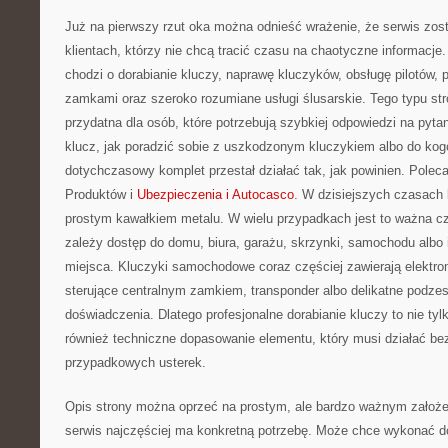
Już na pierwszy rzut oka można odnieść wrażenie, że serwis zos
klientach, którzy nie chcą tracić czasu na chaotyczne informacje.
chodzi o dorabianie kluczy, naprawę kluczyków, obsługę pilotów
zamkami oraz szeroko rozumiane usługi ślusarskie. Tego typu str
przydatna dla osób, które potrzebują szybkiej odpowiedzi na pyt
klucz, jak poradzić sobie z uszkodzonym kluczykiem albo do kogo
dotychczasowy komplet przestał działać tak, jak powinien. Polec
Produktów i
Ubezpieczenia i Autocasco
. W dzisiejszych czasach k
prostym kawałkiem metalu. W wielu przypadkach jest to ważna c
zależy dostęp do domu, biura, garażu, skrzynki, samochodu albo
miejsca. Kluczyki samochodowe coraz częściej zawierają elektroni
sterujące centralnym zamkiem, transponder albo delikatne podze
doświadczenia. Dlatego profesjonalne dorabianie kluczy to nie tyl
również techniczne dopasowanie elementu, który musi działać bez
przypadkowych usterek.
Opis strony można oprzeć na prostym, ale bardzo ważnym założeniu
serwis najczęściej ma konkretną potrzebę. Może chce wykonać 