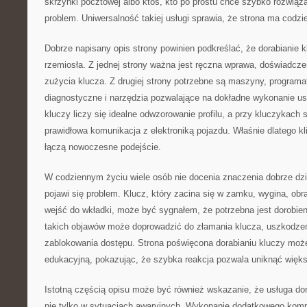
skrzynki pocztowej albo ktoś, kto po prostu chce szybko rozwiąza
problem. Uniwersalność takiej usługi sprawia, że strona ma codzi
Dobrze napisany opis strony powinien podkreślać, że dorabianie k
rzemiosła. Z jednej strony ważna jest ręczna wprawa, doświadcze
zużycia klucza. Z drugiej strony potrzebne są maszyny, programa
diagnostyczne i narzędzia pozwalające na dokładne wykonanie us
kluczy liczy się idealne odwzorowanie profilu, a przy kluczykac
prawidłowa komunikacja z elektroniką pojazdu. Właśnie dlatego kli
łączą nowoczesne podejście.
W codziennym życiu wiele osób nie docenia znaczenia dobrze dzia
pojawi się problem. Klucz, który zacina się w zamku, wygina, obr
wejść do wkładki, może być sygnałem, że potrzebna jest dorobien
takich objawów może doprowadzić do złamania klucza, uszkodzen
zablokowania dostępu. Strona poświęcona dorabianiu kluczy może
edukacyjną, pokazując, że szybka reakcja pozwala uniknąć więk
Istotną częścią opisu może być również wskazanie, że usługa dor
nie tylko w sytuacjach awaryjnych. Wykonanie dodatkowego komp