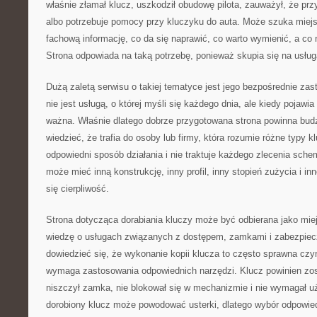
właśnie złamał klucz, uszkodził obudowę pilota, zauważył, że przy
albo potrzebuje pomocy przy kluczyku do auta. Może szuka miej
fachową informację, co da się naprawić, co warto wymienić, a c
Strona odpowiada na taką potrzebę, ponieważ skupia się na usług
Dużą zaletą serwisu o takiej tematyce jest jego bezpośrednie zas
nie jest usługą, o której myśli się każdego dnia, ale kiedy pojawia
ważna. Właśnie dlatego dobrze przygotowana strona powinna budz
wiedzieć, że trafia do osoby lub firmy, która rozumie różne typy kl
odpowiedni sposób działania i nie traktuje każdego zlecenia sch
może mieć inną konstrukcję, inny profil, inny stopień zużycia i in
się cierpliwość.
Strona dotycząca dorabiania kluczy może być odbierana jako miej
wiedzę o usługach związanych z dostępem, zamkami i zabezpie
dowiedzieć się, że wykonanie kopii klucza to często sprawna czy
wymaga zastosowania odpowiednich narzędzi. Klucz powinien zos
niszczył zamka, nie blokował się w mechanizmie i nie wymagał uż
dorobiony klucz może powodować usterki, dlatego wybór odpowi