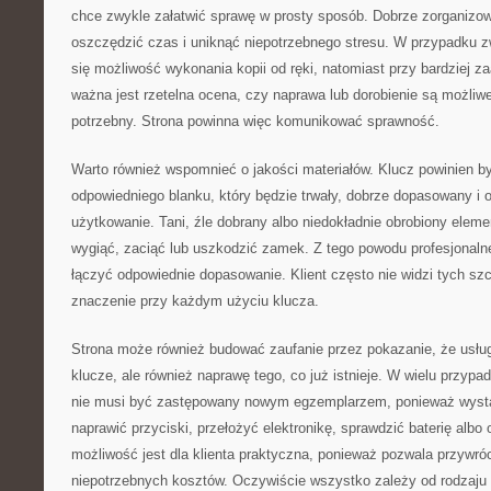
chce zwykle załatwić sprawę w prosty sposób. Dobrze zorganizo
oszczędzić czas i uniknąć niepotrzebnego stresu. W przypadku z
się możliwość wykonania kopii od ręki, natomiast przy bardziej
ważna jest rzetelna ocena, czy naprawa lub dorobienie są możliwe 
potrzebny. Strona powinna więc komunikować sprawność.
Warto również wspomnieć o jakości materiałów. Klucz powinien 
odpowiedniego blanku, który będzie trwały, dobrze dopasowany i 
użytkowanie. Tani, źle dobrany albo niedokładnie obrobiony elem
wygiąć, zaciąć lub uszkodzić zamek. Z tego powodu profesjonaln
łączyć odpowiednie dopasowanie. Klient często nie widzi tych sz
znaczenie przy każdym użyciu klucza.
Strona może również budować zaufanie przez pokazanie, że usług
klucze, ale również naprawę tego, co już istnieje. W wielu przy
nie musi być zastępowany nowym egzemplarzem, ponieważ wyst
naprawić przyciski, przełożyć elektronikę, sprawdzić baterię albo
możliwość jest dla klienta praktyczna, ponieważ pozwala przywró
niepotrzebnych kosztów. Oczywiście wszystko zależy od rodzaju