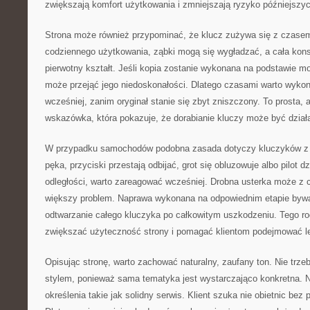
zwiększają komfort użytkowania i zmniejszają ryzyko późniejszyc
Strona może również przypominać, że klucz zużywa się z czasem
codziennego użytkowania, ząbki mogą się wygładzać, a cała kons
pierwotny kształt. Jeśli kopia zostanie wykonana na podstawie 
może przejąć jego niedoskonałości. Dlatego czasami warto wyko
wcześniej, zanim oryginał stanie się zbyt zniszczony. To prosta, 
wskazówka, która pokazuje, że dorabianie kluczy może być dzia
W przypadku samochodów podobna zasada dotyczy kluczyków z e
pęka, przyciski przestają odbijać, grot się obluzowuje albo pilot dz
odległości, warto zareagować wcześniej. Drobna usterka może z 
większy problem. Naprawa wykonana na odpowiednim etapie bywa 
odtwarzanie całego kluczyka po całkowitym uszkodzeniu. Tego r
zwiększać użyteczność strony i pomagać klientom podejmować l
Opisując stronę, warto zachować naturalny, zaufany ton. Nie tr
stylem, ponieważ sama tematyka jest wystarczająco konkretna. Na
określenia takie jak solidny serwis. Klient szuka nie obietnic bez 