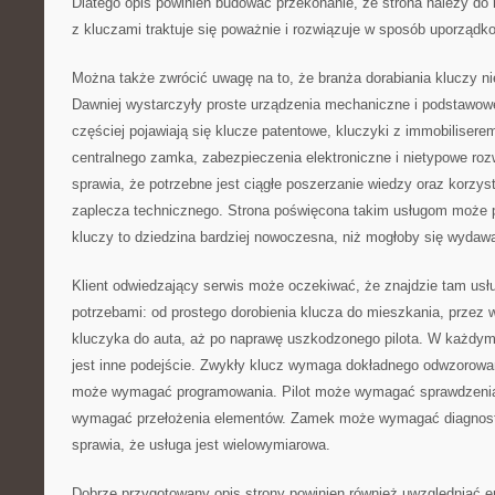
Dlatego opis powinien budować przekonanie, że strona należy do
z kluczami traktuje się poważnie i rozwiązuje w sposób uporządk
Można także zwrócić uwagę na to, że branża dorabiania kluczy nie
Dawniej wystarczyły proste urządzenia mechaniczne i podstawowe
częściej pojawiają się klucze patentowe, kluczyki z immobiliserem
centralnego zamka, zabezpieczenia elektroniczne i nietypowe roz
sprawia, że potrzebne jest ciągłe poszerzanie wiedzy oraz korzys
zaplecza technicznego. Strona poświęcona takim usługom może 
kluczy to dziedzina bardziej nowoczesna, niż mogłoby się wydaw
Klient odwiedzający serwis może oczekiwać, że znajdzie tam usł
potrzebami: od prostego dorobienia klucza do mieszkania, prze
kluczyka do auta, aż po naprawę uszkodzonego pilota. W każdy
jest inne podejście. Zwykły klucz wymaga dokładnego odwzorow
może wymagać programowania. Pilot może wymagać sprawdzenia
wymagać przełożenia elementów. Zamek może wymagać diagnost
sprawia, że usługa jest wielowymiarowa.
Dobrze przygotowany opis strony powinien również uwzględniać em