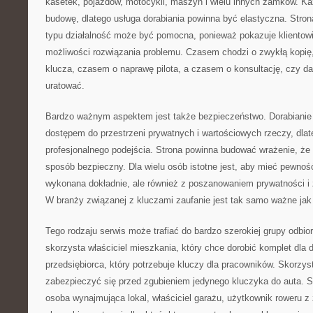
kasetek, pojazdów, motocykli, maszyn i wielu innych zamków. K
budowę, dlatego usługa dorabiania powinna być elastyczna. Stron
typu działalność może być pomocna, ponieważ pokazuje klientowi, 
możliwości rozwiązania problemu. Czasem chodzi o zwykłą kopię
klucza, czasem o naprawę pilota, a czasem o konsultację, czy d
uratować.
Bardzo ważnym aspektem jest także bezpieczeństwo. Dorabianie 
dostępem do przestrzeni prywatnych i wartościowych rzeczy, dlat
profesjonalnego podejścia. Strona powinna budować wrażenie, ż
sposób bezpieczny. Dla wielu osób istotne jest, aby mieć pewnoś
wykonana dokładnie, ale również z poszanowaniem prywatności i 
W branży związanej z kluczami zaufanie jest tak samo ważne jak
Tego rodzaju serwis może trafiać do bardzo szerokiej grupy odbior
skorzysta właściciel mieszkania, który chce dorobić komplet dla
przedsiębiorca, który potrzebuje kluczy dla pracowników. Skorzys
zabezpieczyć się przed zgubieniem jedynego kluczyka do auta. Sk
osoba wynajmująca lokal, właściciel garażu, użytkownik roweru 