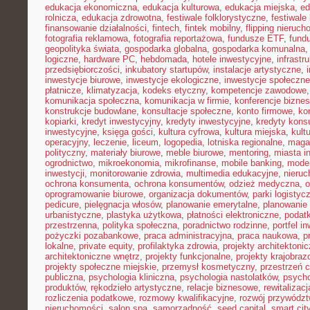
edukacja ekonomiczna
,
edukacja kulturowa
,
edukacja miejska
,
ed
rolnicza
,
edukacja zdrowotna
,
festiwale folklorystyczne
,
festiwale
finansowanie działalności
,
fintech
,
fintek mobilny
,
flipping nieruc
fotografia reklamowa
,
fotografia reportażowa
,
fundusze ETF
,
fund
geopolityka świata
,
gospodarka globalna
,
gospodarka komunalna
logiczne
,
hardware PC
,
hebdomada
,
hotele inwestycyjne
,
infrastr
przedsiębiorczości
,
inkubatory startupów
,
instalacje artystyczne
,
inwestycje biurowe
,
inwestycje ekologiczne
,
inwestycje społeczne
płatnicze
,
klimatyzacja
,
kodeks etyczny
,
kompetencje zawodowe
komunikacja społeczna
,
komunikacja w firmie
,
konferencje bizne
konstrukcje budowlane
,
konsultacje społeczne
,
konto firmowe
,
ko
kopiarki
,
kredyt inwestycyjny
,
kredyty inwestycyjne
,
kredyty kon
inwestycyjne
,
księga gości
,
kultura cyfrowa
,
kultura miejska
,
kult
operacyjny
,
leczenie
,
liceum
,
logopedia
,
lotniska regionalne
,
maga
polityczny
,
materiały biurowe
,
meble biurowe
,
mentoring
,
miasta in
ogrodnictwo
,
mikroekonomia
,
mikrofinanse
,
mobile banking
,
mode
inwestycji
,
monitorowanie zdrowia
,
multimedia edukacyjne
,
nieruc
ochrona konsumenta
,
ochrona konsumentów
,
odzież medyczna
,
o
oprogramowanie biurowe
,
organizacja dokumentów
,
parki logistyc
pedicure
,
pielęgnacja włosów
,
planowanie emerytalne
,
planowanie 
urbanistyczne
,
plastyka użytkowa
,
płatności elektroniczne
,
podatk
przestrzenna
,
polityka społeczna
,
poradnictwo rodzinne
,
portfel i
pożyczki pozabankowe
,
praca administracyjna
,
praca naukowa
,
p
lokalne
,
private equity
,
profilaktyka zdrowia
,
projekty architektoni
architektoniczne wnętrz
,
projekty funkcjonalne
,
projekty krajobra
projekty społeczne miejskie
,
przemysł kosmetyczny
,
przestrzeń 
publiczna
,
psychologia kliniczna
,
psychologia nastolatków
,
psycho
produktów
,
rękodzieło artystyczne
,
relacje biznesowe
,
rewitalizacj
rozliczenia podatkowe
,
rozmowy kwalifikacyjne
,
rozwój przywódz
nieruchomości
,
salon spa
,
samorządność
,
seed capital
,
smart cit