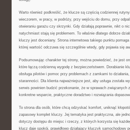
Warto również podkreślić, że klucze są częścią codziennej rutyny
wieczorem, w pracy, w podróży, przy wejściu do domu, przy odpa
otwieraniu garażu czy skrzynki. Gdy działają poprawnie, nikt o ni
natychmiast stają się problemem. To właśnie dlatego dobrze dział
kluczy jest doceniany. Strona internetowa takiego punktu pomaga
której wartość odczuwa się szczególnie wtedy, gdy pojawia się aw
Podsumowując charakter tej strony, można powiedzieć, że jest 
które łączą codzienną wygodę z bezpieczeństwem. Dorabianie kl
obsługa pilotów i pomoc przy problemach z zamkami to działania
staranności. Dla klienta najważniejsze jest, aby usługa została w
serwis powinien budzić przekonanie, że w sprawach związanych 
konkretne wsparcie, praktyczne doradztwo i rozwiązania dopasowa
To strona dla osób, które chcą odzyskać komfort, uniknąć kłopot
zapasowy komplet kluczy. Jej tematyka jest praktyczna, ale jed
dotyczy dostępu do miejsc i rzeczy, z których korzysta się każd
klucz daje spokój, prawidłowo działający kluczyk samochodowy 