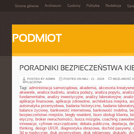
Archiwum
Godziny
Polityka
Redakcja
Strona główna
Spis
PODMIOT
PORADNIKI BEZPIECZEŃSTWA K
POSTED BY ADMIN
POSTED ON MAJ - 21 - 2026
MOŻLIWOŚĆ 
WYŁĄCZONA
Tagi:
administracja samorządowa
,
akademia
,
akcesoria kreatywn
akwarele
,
analiza budżetu
,
analiza podaży
,
analiza popytu
,
anali
fundamentalne
,
analizy inwestycyjne
,
analizy laboratoryjne
,
anali
aplikacje finansowe
,
aplikacje zdrowotne
,
architektura miejska
,
ar
automatyka przemysłowa
,
badania historyczne
,
badania laborator
balance życiowy
,
bankowość internetowa
,
bankowość mobilna
,
be
bezpieczeństwo miejskie
,
biegły rewident
,
biuro obsługi klienta
,
bi
etyczny
,
broker nieruchomości
,
burza mózgów
,
coaching zawodo
innowacje
,
cyfrowe oszczędzanie
,
debata publiczna
,
depilacja
,
de
thinking
,
design UI/UX
,
diagnostyka obrazowa
,
dochód pasywny
,
3d w medycynie
,
druk przemysłowy
,
druk reklamowy
,
drukarki
,
dy