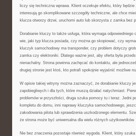
liczy się techniczna wprawa. Klient oczekuje efektu, który będzie 
interesują go skomplikowane szczegóły techniczne, ale chce mie
klucza otworzy drzwi, uruchomi auto lub skorzysta z zamka bez 
Dorabianie kluczy to także usługa, która wymaga odpowiedniego d
wie, jaki typ klucza posiada, czy można go skopiować, czy wyma
kluczyk samochodowy ma transponder, czy problem dotyczy grotu, 
zamka czy elektroniki. Dlatego ważne jest, aby oferta była prze
nienachalny. Strona powinna zachęcać do kontaktu, ale jednocze
drugiej stronie jest ktoś, kto potrafi spokojnie wyjaśnić możliwe r
W opisie takiej witryny można zaznaczyć, że dorabianie kluczy je
zapobiegliwych i dla tych, które muszą działać natychmiast. Pie
problemów w przyszłości, druga szuka pomocy tu i teraz. Jedni 
kompletu do domu, inni naprawy kluczyka samochodowego, jeszc
zakodowania pilota lub sprawdzenia uszkodzonego elementu. Szer
że strona może być uniwersalna dla wielu różnych użytkowników.
Nie bez znaczenia pozostaje również wygoda. Klient, który szuka 