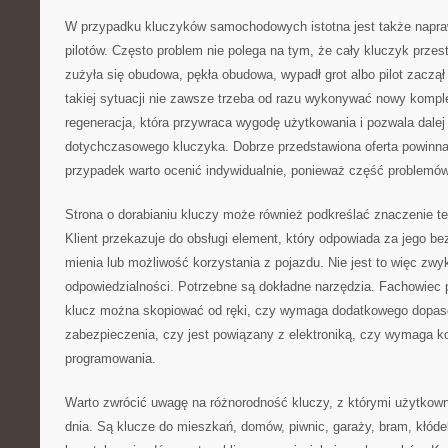
W przypadku kluczyków samochodowych istotna jest także napra
pilotów. Często problem nie polega na tym, że cały kluczyk przest
zużyła się obudowa, pękła obudowa, wypadł grot albo pilot zaczą
takiej sytuacji nie zawsze trzeba od razu wykonywać nowy kompl
regeneracja, która przywraca wygodę użytkowania i pozwala dalej
dotychczasowego kluczyka. Dobrze przedstawiona oferta powinn
przypadek warto ocenić indywidualnie, ponieważ część problemó
Strona o dorabianiu kluczy może również podkreślać znaczenie t
Klient przekazuje do obsługi element, który odpowiada za jego b
mienia lub możliwość korzystania z pojazdu. Nie jest to więc zw
odpowiedzialności. Potrzebne są dokładne narzędzia. Fachowiec 
klucz można skopiować od ręki, czy wymaga dodatkowego dopas
zabezpieczenia, czy jest powiązany z elektroniką, czy wymaga k
programowania.
Warto zwrócić uwagę na różnorodność kluczy, z którymi użytkown
dnia. Są klucze do mieszkań, domów, piwnic, garaży, bram, kłóde