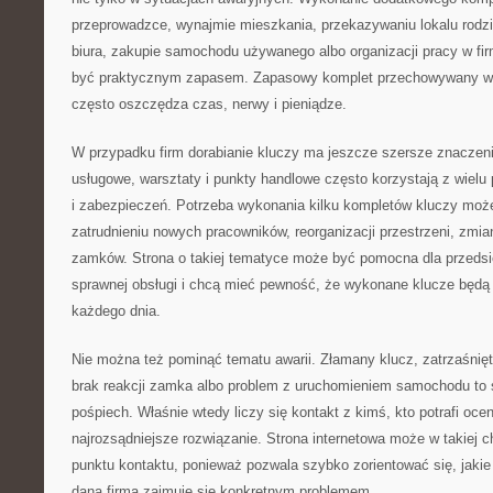
przeprowadzce, wynajmie mieszkania, przekazywaniu lokalu rodz
biura, zakupie samochodu używanego albo organizacji pracy w fi
być praktycznym zapasem. Zapasowy komplet przechowywany w
często oszczędza czas, nerwy i pieniądze.
W przypadku firm dorabianie kluczy ma jeszcze szersze znaczeni
usługowe, warsztaty i punkty handlowe często korzystają z wielu
i zabezpieczeń. Potrzeba wykonania kilku kompletów kluczy może
zatrudnieniu nowych pracowników, reorganizacji przestrzeni, zmi
zamków. Strona o takiej tematyce może być pomocna dla przedsię
sprawnej obsługi i chcą mieć pewność, że wykonane klucze będą
każdego dnia.
Nie można też pominąć tematu awarii. Złamany klucz, zatrzaśnięt
brak reakcji zamka albo problem z uruchomieniem samochodu to s
pośpiech. Właśnie wtedy liczy się kontakt z kimś, kto potrafi oc
najrozsądniejsze rozwiązanie. Strona internetowa może w takiej ch
punktu kontaktu, ponieważ pozwala szybko zorientować się, jakie 
dana firma zajmuje się konkretnym problemem.