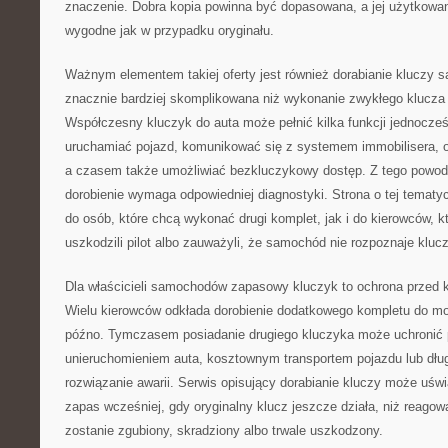
znaczenie. Dobra kopia powinna być dopasowana, a jej użytkowa
wygodne jak w przypadku oryginału.
Ważnym elementem takiej oferty jest również dorabianie kluczy
znacznie bardziej skomplikowana niż wykonanie zwykłego klucz
Współczesny kluczyk do auta może pełnić kilka funkcji jednocześn
uruchamiać pojazd, komunikować się z systemem immobilisera, o
a czasem także umożliwiać bezkluczykowy dostęp. Z tego powod
dorobienie wymaga odpowiedniej diagnostyki. Strona o tej tematy
do osób, które chcą wykonać drugi komplet, jak i do kierowców, kt
uszkodzili pilot albo zauważyli, że samochód nie rozpoznaje klucz
Dla właścicieli samochodów zapasowy kluczyk to ochrona przed
Wielu kierowców odkłada dorobienie dodatkowego kompletu do mo
późno. Tymczasem posiadanie drugiego kluczyka może uchronić 
unieruchomieniem auta, kosztownym transportem pojazdu lub dł
rozwiązanie awarii. Serwis opisujący dorabianie kluczy może uświ
zapas wcześniej, gdy oryginalny klucz jeszcze działa, niż reagow
zostanie zgubiony, skradziony albo trwale uszkodzony.