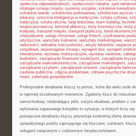
społeczna odpowiedzialność
,
społeczności lokalne
,
spot reklamo
strategie rozwoju miasta
,
systemy socjalne
,
szkolenia menedżers
szkolenia twarde
,
szkolnictwo podstawowe
,
szkolnictwo wyższe
,
edukacji
,
sztuczna inteligencja w medycynie
,
sztuka cyfrowa
,
szt
tradycyjna
,
sztuka uliczna
,
targi branżowe
,
team building
,
technik
terapia poznawcza
,
terminal płatniczy
,
testy kosmetyczne
,
testy 
kolejowy
,
transport miejski
,
transport publiczny
,
trend ekonomiczn
charytatywne
,
usługi chmurowe
,
usługi fintech
,
użytkowanie prod
artystyczne
,
warsztaty kulinarne
,
warsztaty marketingowe
,
warszt
należności
,
wirtualna rzeczywistość
,
wizyty lekarskie
,
wsparcie p
zespołowa
,
wspomaganie rozwoju
,
wynajem biur
,
wynajem krótko
interaktywne
,
wystawy motoryzacyjne
,
wystawy naukowe
,
zabiegi
budżetem
,
zarządzanie finansami osobistymi
,
zarządzanie kryzy
zarządzanie makroekonomiczne
,
zarządzanie marketingiem
,
zarz
zarządzanie ryzykiem
,
zarządzanie stresem
,
zarządzanie twórcze
zaufanie publiczne
,
zdjęcia produktowe
,
zdrowie psychiczne dziec
miast
,
zwierzęta gospodarskie
Profesjonalne dorabianie kluczy to pomoc, która dla wielu osób o
w najmniej oczekiwanym momencie. Zgubiony klucz do mieszkan
samochodowy, niedziałający pilot, zużyta obudowa, problem z za
wykonania zapasowego kompletu to sytuacje, w których liczy się 
poświęcona dorabianiu kluczy prezentuje konkretną ofertę skiero
sprawdzonego punktu zajmującego się kluczami, zamkami, kluc
usługami związanymi z codziennym bezpieczeństwem.