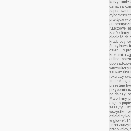
korzystanie 
oznacza kon
zapasowe i 
cyberbezpie
praktyce wie
automatyczn
Kluczowe jes
zasób firmy 
ciągłość dzi
kradzieży ko
że cyfrowa t
dzień. To pr
krokami: naj
online, pot
uporządkowa
wewnętrznych
zauważalną u
roku czy dwó
zmienił się 
przestaje b
przypominać
na dalszy, st
Małe firmy p
często papie
zeszyty, luź
wszystko tw
działał tylko
w głowie”. P
firma zaczyn
pracownicy, 