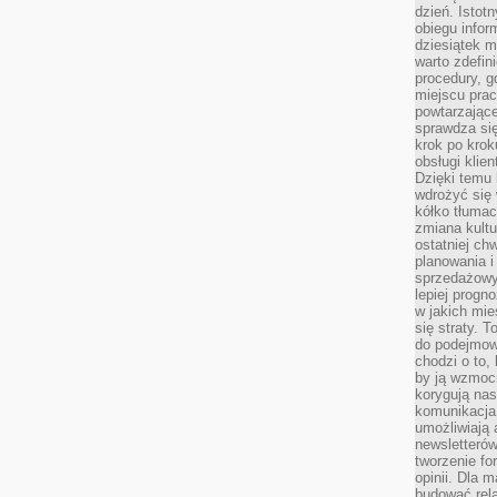
dzień. Istot
obiegu infor
dziesiątek m
warto zdefin
procedury, 
miejscu pra
powtarzające
sprawdza si
krok po krok
obsługi klie
Dzięki temu
wdrożyć się 
kółko tłumac
zmiana kultu
ostatniej chw
planowania i
sprzedażow
lepiej progn
w jakich mie
się straty. T
do podejmowa
chodzi o to, 
by ją wzmocn
korygują nas
komunikacja 
umożliwiają
newsletterów
tworzenie for
opinii. Dla 
budować rela