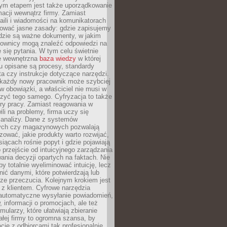
nym etapem jest także uporządkowanie
macji wewnątrz firmy. Zamiast
aili i wiadomości na komunikatorach
iować jasne zasady: gdzie zapisujemy
gdzie są ważne dokumenty, w jakim
cownicy mogą znaleźć odpowiedzi na
 się pytania. W tym celu świetnie
ę wewnętrzna
baza wiedzy
w której
u opisane są procesy, standardy
nta czy instrukcje dotyczące narzędzi.
 każdy nowy pracownik może szybciej
w obowiązki, a właściciel nie musi w
zyć tego samego. Cyfryzacja to także
ry pracy. Zamiast reagowania w
ili na problemy, firma uczy się
 analizy. Dane z systemów
ych czy magazynowych pozwalają
ozować, jakie produkty warto rozwijać,
siącach rośnie popyt i gdzie pojawiają
o przejście od intuicyjnego zarządzania
nia decyzji opartych na faktach. Nie
by totalnie wyeliminować intuicję, lecz
ić danymi, które potwierdzają lub
ze przeczucia. Kolejnym krokiem jest
z klientem. Cyfrowe narzędzia
 automatyczne wysyłanie powiadomień,
, informacji o promocjach, ale też
mularzy, które ułatwiają zbieranie
małej firmy to ogromna szansa, by
cję z odbiorcami tak profesjonalnie,