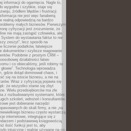
j informacji do ogarnięcia. Nagle to,
ło wygodne i szybkie, staje się
woju, źródłem błędów i frustracji.
sformacja nie jest więc fanaberią
ale realną odpowiedzią na bardzo
problemy małych biznesów. Pierwszym
ronę cyfryzacji jest zrozumienie, że
line nie mają zastąpić człowieka, ale
 System do wystawiania faktur to nie
ejszy zeszyt”, lecz sposób na
 liczenie podatków, łatwiejsze
e dokumentów i szybsze reagowanie
lientów. Podobnie z prostym CRM –
oosobowej działalności łatwo
omu i co obiecaliśmy, jeśli robimy to
 głowie”. Technologia wprowadza
, gdzie dotąd dominował chaos, i
ić się na istocie biznesu, a nie na
arów. Wraz z cyfryzacją pojawia się
lęk: że wszystko stanie się zbyt
ne. Wielu przedsiębiorców ma złe
ia z rozbudowanymi systemami, które
gich szkoleń, wdrożeń i konsultantów.
zowe jest dobieranie narzędzi
opasowanych do skali firmy, a nie „na
 niewielkiego biznesu często wystarczą
cje internetowe, integrujące się z
endarzem i podstawową księgowością.
ż ilość funkcji jest to, aby
było intuicyjne i realnie używane na co