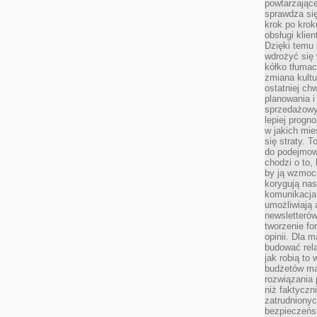
powtarzające
sprawdza si
krok po krok
obsługi klie
Dzięki temu
wdrożyć się 
kółko tłumac
zmiana kultu
ostatniej chw
planowania i
sprzedażow
lepiej progn
w jakich mie
się straty. T
do podejmowa
chodzi o to, 
by ją wzmocn
korygują nas
komunikacja 
umożliwiają
newsletterów
tworzenie for
opinii. Dla 
budować rela
jak robią to
budżetów ma
rozwiązania
niż faktyczni
zatrudniony
bezpieczeńst