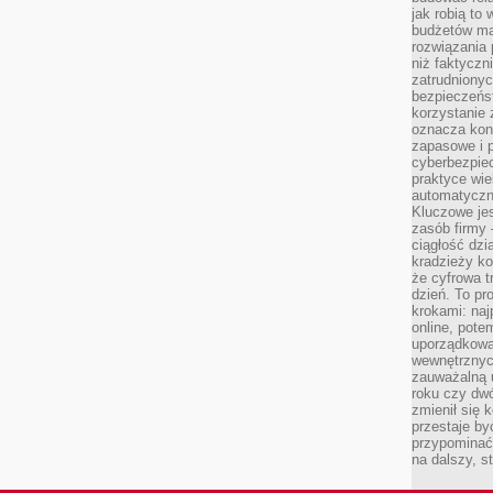
jak robią to
budżetów ma
rozwiązania
niż faktyczni
zatrudniony
bezpieczeńst
korzystanie 
oznacza kon
zapasowe i 
cyberbezpie
praktyce wie
automatyczn
Kluczowe jes
zasób firmy 
ciągłość dzi
kradzieży ko
że cyfrowa t
dzień. To pr
krokami: naj
online, pot
uporządkowa
wewnętrznych
zauważalną u
roku czy dwó
zmienił się 
przestaje b
przypominać
na dalszy, st