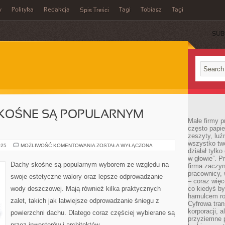
y
Polityka
Redakcja
Tagi
Tobiasz
Tagi
Spis Treści
SUB
KOŚNE SĄ POPULARNYM
Małe firmy p
często papie
zeszyty, luź
wszystko tw
CZEMU
025
MOŻLIWOŚĆ KOMENTOWANIA
ZOSTAŁA WYŁĄCZONA
działał tylko
DACHY
SKOŚNE
w głowie”. P
SĄ
Dachy skośne są popularnym wyborem ze względu na
firma zaczyn
POPULARNYM
WYBOREM?
pracownicy, 
swoje estetyczne walory oraz lepsze odprowadzanie
– coraz więce
wody deszczowej. Mają również kilka praktycznych
co kiedyś by
hamulcem roz
zalet, takich jak łatwiejsze odprowadzanie śniegu z
Cyfrowa tran
korporacji, 
powierzchni dachu. Dlatego coraz częściej wybierane są
przyziemne 
przez inwestorów i architektów.