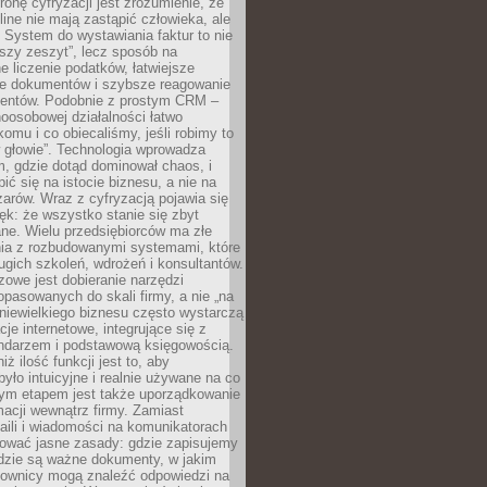
ronę cyfryzacji jest zrozumienie, że
line nie mają zastąpić człowieka, ale
 System do wystawiania faktur to nie
ejszy zeszyt”, lecz sposób na
 liczenie podatków, łatwiejsze
e dokumentów i szybsze reagowanie
lientów. Podobnie z prostym CRM –
oosobowej działalności łatwo
omu i co obiecaliśmy, jeśli robimy to
 głowie”. Technologia wprowadza
, gdzie dotąd dominował chaos, i
ić się na istocie biznesu, a nie na
arów. Wraz z cyfryzacją pojawia się
lęk: że wszystko stanie się zbyt
ne. Wielu przedsiębiorców ma złe
ia z rozbudowanymi systemami, które
gich szkoleń, wdrożeń i konsultantów.
zowe jest dobieranie narzędzi
opasowanych do skali firmy, a nie „na
 niewielkiego biznesu często wystarczą
cje internetowe, integrujące się z
endarzem i podstawową księgowością.
ż ilość funkcji jest to, aby
było intuicyjne i realnie używane na co
nym etapem jest także uporządkowanie
macji wewnątrz firmy. Zamiast
aili i wiadomości na komunikatorach
iować jasne zasady: gdzie zapisujemy
gdzie są ważne dokumenty, w jakim
cownicy mogą znaleźć odpowiedzi na