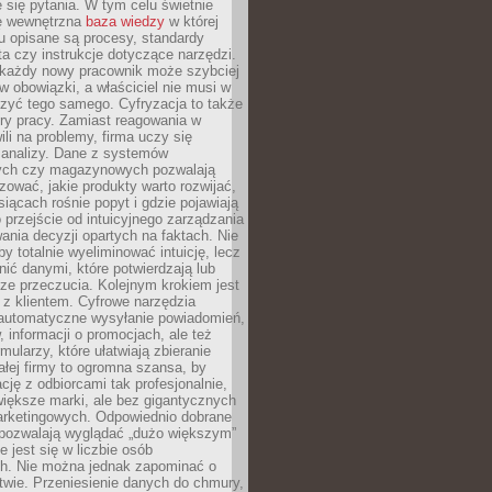
 się pytania. W tym celu świetnie
ę wewnętrzna
baza wiedzy
w której
u opisane są procesy, standardy
nta czy instrukcje dotyczące narzędzi.
 każdy nowy pracownik może szybciej
w obowiązki, a właściciel nie musi w
zyć tego samego. Cyfryzacja to także
ry pracy. Zamiast reagowania w
ili na problemy, firma uczy się
 analizy. Dane z systemów
ych czy magazynowych pozwalają
ozować, jakie produkty warto rozwijać,
siącach rośnie popyt i gdzie pojawiają
o przejście od intuicyjnego zarządzania
nia decyzji opartych na faktach. Nie
by totalnie wyeliminować intuicję, lecz
ić danymi, które potwierdzają lub
ze przeczucia. Kolejnym krokiem jest
z klientem. Cyfrowe narzędzia
 automatyczne wysyłanie powiadomień,
, informacji o promocjach, ale też
mularzy, które ułatwiają zbieranie
małej firmy to ogromna szansa, by
cję z odbiorcami tak profesjonalnie,
 większe marki, ale bez gigantycznych
rketingowych. Odpowiednio dobrane
 pozwalają wyglądać „dużo większym”
e jest się w liczbie osób
ch. Nie można jednak zapominać o
wie. Przeniesienie danych do chmury,