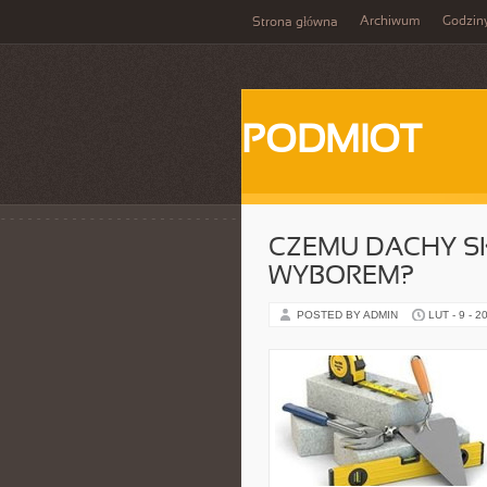
Archiwum
Godzin
Strona główna
PODMIOT
CZEMU DACHY S
WYBOREM?
POSTED BY ADMIN
LUT - 9 - 2