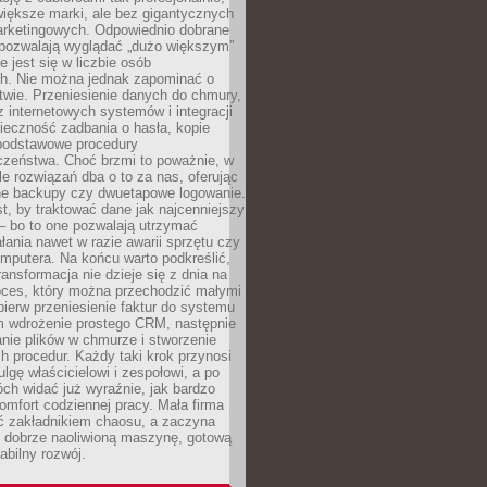
 większe marki, ale bez gigantycznych
rketingowych. Odpowiednio dobrane
 pozwalają wyglądać „dużo większym”
e jest się w liczbie osób
ch. Nie można jednak zapominać o
wie. Przeniesienie danych do chmury,
z internetowych systemów i integracji
ieczność zadbania o hasła, kopie
podstawowe procedury
czeństwa. Choć brzmi to poważnie, w
le rozwiązań dba o to za nas, oferując
e backupy czy dwuetapowe logowanie.
t, by traktować dane jak najcenniejszy
– bo to one pozwalają utrzymać
ałania nawet w razie awarii sprzętu czy
mputera. Na końcu warto podkreślić,
ransformacja nie dzieje się z dnia na
oces, który można przechodzić małymi
pierw przeniesienie faktur do systemu
em wdrożenie prostego CRM, następnie
nie plików w chmurze i stworzenie
 procedur. Każdy taki krok przynosi
lgę właścicielowi i zespołowi, a po
ch widać już wyraźnie, jak bardzo
komfort codziennej pracy. Mała firma
yć zakładnikiem chaosu, a zaczyna
 dobrze naoliwioną maszynę, gotową
abilny rozwój.