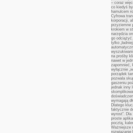
– coraz więce
co kiedyś by
hamulcem roz
Cyfrowa tran
korporacji, 
przyziemne 
krokiem w st
narzędzia on
go odciążyć.
tylko „ładni
automatyczne
wyszukiwani
na prośby k
nawet w jedn
zapomnieć, k
wyłącznie „w
porządek tam
pozwala skup
gaszeniu poż
jednak inny 
skomplikowa
doświadczen
wymagają dłu
Dlatego kluc
faktycznie d
wyrost”. Dla
proste aplika
pocztą, kal
Ważniejsze ni
rozwiązanie 