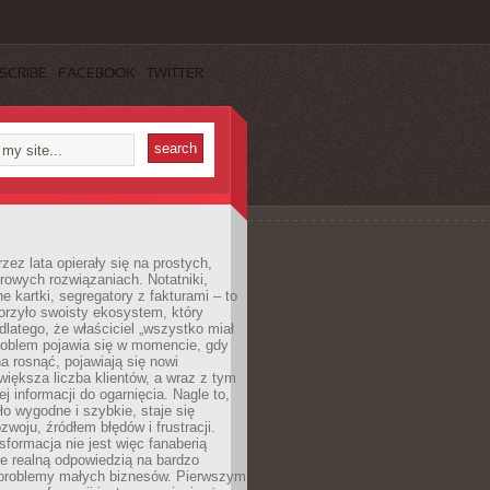
SCRIBE
FACEBOOK
TWITTER
rzez lata opierały się na prostych,
rowych rozwiązaniach. Notatniki,
ne kartki, segregatory z fakturami – to
orzyło swoisty ekosystem, który
 dlatego, że właściciel „wszystko miał
roblem pojawia się w momencie, gdy
a rosnąć, pojawiają się nowi
większa liczba klientów, a wraz z tym
j informacji do ogarnięcia. Nagle to,
ło wygodne i szybkie, staje się
woju, źródłem błędów i frustracji.
sformacja nie jest więc fanaberią
ale realną odpowiedzią na bardzo
problemy małych biznesów. Pierwszym