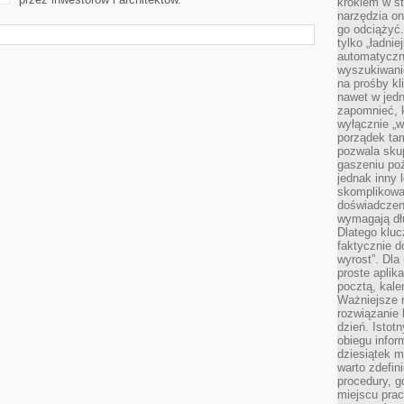
krokiem w st
narzędzia on
go odciążyć.
tylko „ładni
automatyczne
wyszukiwani
na prośby k
nawet w jedn
zapomnieć, k
wyłącznie „w
porządek tam
pozwala skup
gaszeniu poż
jednak inny 
skomplikowa
doświadczen
wymagają dłu
Dlatego kluc
faktycznie d
wyrost”. Dla
proste aplika
pocztą, kal
Ważniejsze ni
rozwiązanie 
dzień. Istot
obiegu infor
dziesiątek m
warto zdefin
procedury, 
miejscu pra