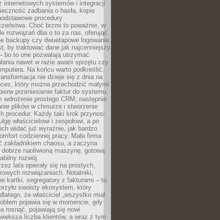
z internetowych systemów i integracji
ieczność zadbania o hasła, kopie
podstawowe procedury
czeństwa. Choć brzmi to poważnie, w
le rozwiązań dba o to za nas, oferując
e backupy czy dwuetapowe logowanie.
t, by traktować dane jak najcenniejszy
– bo to one pozwalają utrzymać
ałania nawet w razie awarii sprzętu czy
mputera. Na końcu warto podkreślić,
ransformacja nie dzieje się z dnia na
oces, który można przechodzić małymi
pierw przeniesienie faktur do systemu
em wdrożenie prostego CRM, następnie
nie plików w chmurze i stworzenie
 procedur. Każdy taki krok przynosi
lgę właścicielowi i zespołowi, a po
ch widać już wyraźnie, jak bardzo
komfort codziennej pracy. Mała firma
yć zakładnikiem chaosu, a zaczyna
 dobrze naoliwioną maszynę, gotową
abilny rozwój.
rzez lata opierały się na prostych,
rowych rozwiązaniach. Notatniki,
ne kartki, segregatory z fakturami – to
orzyło swoisty ekosystem, który
 dlatego, że właściciel „wszystko miał
roblem pojawia się w momencie, gdy
a rosnąć, pojawiają się nowi
większa liczba klientów, a wraz z tym