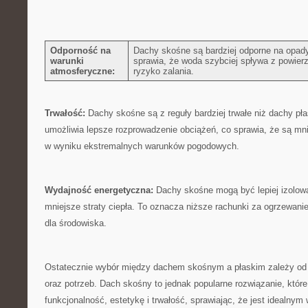
Odporność na⁤
Dachy skośne ⁤są bardziej odporne na opady
warunki‍
sprawia, że woda szybciej spływa z powierz
atmosferyczne:
ryzyko zalania.
Trwałość:
Dachy skośne są z reguły bardziej trwałe niż dachy pła
umożliwia lepsze rozprowadzenie obciążeń, ⁢co sprawia, że są mn
w wyniku ekstremalnych ‍warunków pogodowych.
Wydajność energetyczna:
Dachy skośne mogą być lepiej izolowan
mniejsze straty ciepła. To oznacza niższe rachunki za ogrzewanie
dla środowiska.
Ostatecznie wybór między dachem skośnym a ​płaskim zależy od i
oraz potrzeb. Dach skośny⁢ to jednak popularne rozwiązanie, które
funkcjonalność, estetykę i trwałość, sprawiając, że jest idealnym