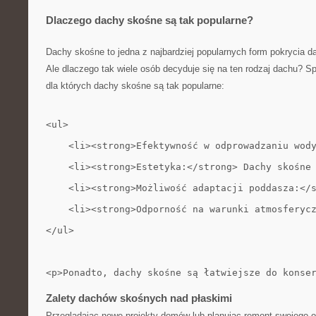
Dlaczego dachy skośne są tak⁢ popularne?
Dachy⁢ skośne to jedna‍ z najbardziej popularnych form pokrycia 
Ale dlaczego tak ‌wiele ​osób decyduje ⁤się na ten rodzaj dachu?
dla których dachy skośne są tak popularne:
<ul>
    <li><strong>Efektywność w odprowadzaniu wod
    <li><strong>Estetyka:</strong> Dachy skośne
    <li><strong>Możliwość adaptacji poddasza:</
    <li><strong>Odporność na warunki atmosferyc
</ul>
<p>Ponadto, dachy skośne są łatwiejsze do konse
Zalety dachów skośnych ⁢nad płaskimi
Przeglądając nowe​ projekty domów lub planując remont swojego 