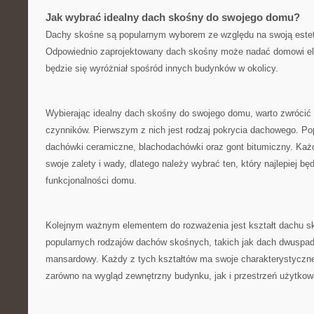
Jak wybrać idealny⁤ dach skośny do swojego domu?
Dachy skośne są popularnym wyborem ze względu na swoją estety
Odpowiednio zaprojektowany⁢ dach skośny może nadać domowi eleg
będzie się wyróżniał spośród innych budynków w okolicy.
Wybierając idealny dach‍ skośny do swojego domu, warto⁤ zwrócić 
czynników. ​Pierwszym z nich ‌jest rodzaj pokrycia dachowego. Po
dachówki ceramiczne, blachodachówki oraz gont bitumiczny. Każdy
swoje zalety i wady, ​dlatego należy wybrać‌ ten,⁣ który najlepiej b
funkcjonalności​ domu.
Kolejnym ważnym elementem do‍ rozważenia jest kształt dachu ‌sk
popularnych⁤ rodzajów dachów skośnych, takich jak dach dwuspa
mansardowy. ⁢Każdy z tych kształtów ma swoje charakterystyczn
zarówno na wygląd zewnętrzny budynku,‌ jak i przestrzeń użytko