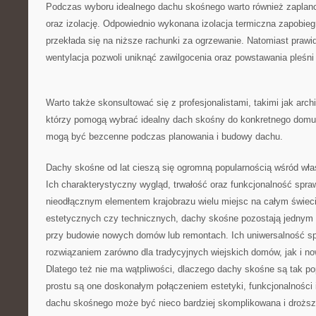
Podczas ⁤wyboru idealnego dachu skośnego warto również zaplano
oraz izolację. Odpowiednio wykonana‌ izolacja termiczna zapobiegn
przekłada się ⁤na niższe rachunki za ogrzewanie. Natomiast praw
wentylacja pozwoli uniknąć zawilgocenia oraz powstawania pleśni
Warto także‌ skonsultować się‌ z‍ profesjonalistami, takimi jak archi
którzy pomogą wybrać idealny‍ dach⁤ skośny‌ do konkretnego domu
mogą być bezcenne​ podczas planowania i‍ budowy dachu.
Dachy‍ skośne od lat cieszą się ogromną popularnością wśród właś
Ich⁤ charakterystyczny wygląd, trwałość oraz ⁤funkcjonalność spraw
nieodłącznym elementem ⁢krajobrazu wielu miejsc na całym⁢ świeci
estetycznych czy technicznych, dachy skośne​ pozostają jednym
przy budowie nowych⁢ domów lub remontach. Ich‌ uniwersalność ⁢s
rozwiązaniem zarówno dla tradycyjnych wiejskich domów, jak i 
Dlatego też nie ma wątpliwości, dlaczego dachy skośne są tak 
prostu są ‌one ‍doskonałym połączeniem estetyki, funkcjonalności ⁣
dachu⁤ skośnego może być ⁣nieco bardziej skomplikowana i droższa