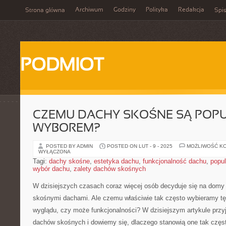
Archiwum
Godziny
Polityka
Redakcja
Strona główna
Spis
PODMIOT
CZEMU DACHY SKOŚNE SĄ POP
WYBOREM?
POSTED BY ADMIN
POSTED ON LUT - 9 - 2025
MOŻLIWOŚĆ K
WYŁĄCZONA
Tagi:
dachy skośne
,
estetyka dachu
,
funkcjonalność dachu
,
popu
wybór dachu
,
zalety dachów skośnych
W ⁤dzisiejszych ⁤czasach coraz więcej⁢ osób decyduje się na domy
skośnymi dachami. Ale czemu właściwie tak często wybieramy ‌tę 
wyglądu, czy może funkcjonalności? W dzisiejszym ⁣artykule przy
dachów‍ skośnych i dowiemy się, dlaczego stanowią one⁢ tak ⁤czę