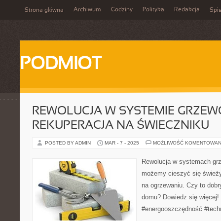
Archiwum
Godziny
Polityka
Redakcja
Strona główna
Spis
PODMIOT
REWOLUCJA W SYSTEMIE GRZEW
REKUPERACJA NA ŚWIECZNIKU
POSTED BY ADMIN
MAR - 7 - 2025
MOŻLIWOŚĆ KOMENTOWAN
Rewolucja w systemach grz
możemy cieszyć się śwież
na ogrzewaniu. Czy to dob
domu? Dowiedz się więcej! 
#energooszczędność #tech