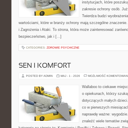
instytucjach, które poszuku
zakresie ochrony osób. J
Twierdza budzi wyobrażenia 
wartościami, które w branży ochrony mają szczególne znaczenie.
i Zagrożenia i Ataki. To strona, która może zainteresować zarów
bezpieczeństwo, jak i […]
CATEGORIES:
ZDROWIE PSYCHICZNE
SEN I KOMFORT
POSTED BY ADMIN
MAJ - 1 - 2026
MOŻLIWOŚĆ KOMENTOWAN
Wallaboo to ciekawe miejsc
o opiekunach, którzy szuka
dotyczących małych dzieci.
co w pierwszych miesiącach 
naprawdę ważne: wygodzie.
znaleźć wiele tematów zw
kategorie na stronie to: Karmienie i Posiłki i Zabawa i Rozwój. S