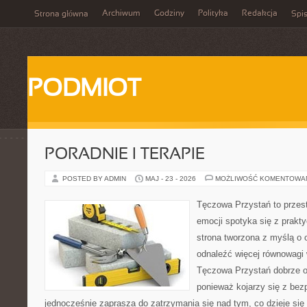
Archiwum
Godziny
Polityka
Redakcja
Strona główna
Spis
PODMIOT
PORADNIE I TERAPIE
POSTED BY ADMIN
MAJ - 23 - 2026
MOŻLIWOŚĆ KOMENTOWA
Tęczowa Przystań to przes
emocji spotyka się z prak
strona tworzona z myślą o 
odnaleźć więcej równowagi
Tęczowa Przystań dobrze o
ponieważ kojarzy się z be
jednocześnie zaprasza do zatrzymania się nad tym, co dzieje si