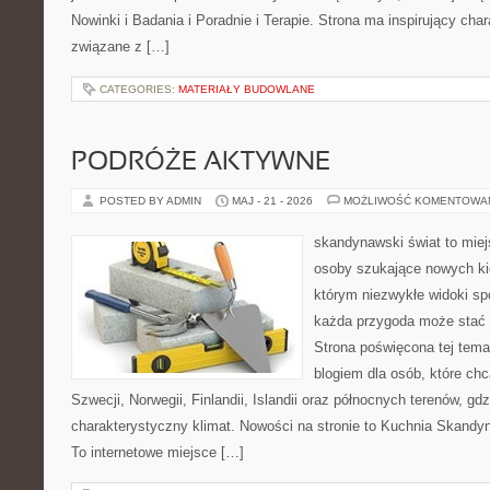
Nowinki i Badania i Poradnie i Terapie. Strona ma inspirujący cha
związane z […]
CATEGORIES:
MATERIAŁY BUDOWLANE
PODRÓŻE AKTYWNE
POSTED BY ADMIN
MAJ - 21 - 2026
MOŻLIWOŚĆ KOMENTOWA
skandynawski świat to miej
osoby szukające nowych ki
którym niezwykłe widoki spo
każda przygoda może stać si
Strona poświęcona tej tema
blogiem dla osób, które chc
Szwecji, Norwegii, Finlandii, Islandii oraz północnych terenów, gd
charakterystyczny klimat. Nowości na stronie to Kuchnia Skandyn
To internetowe miejsce […]