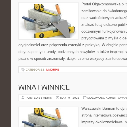
Portal Olgakomorowska.pl t
zamiłowanie do świadomego ż
oraz wartościowych wskaz
znaleźć tutaj ciekawe publi
codziennym funkcjonowaniu.
przygotowana z myślą o oso
oryginalności oraz połączenia estetyki z praktyką. W obrębie por
dotyczące stylu, urody, codziennych nawyków, a także inspiracji 
pisane w sposób zrozumiały, dzięki czemu wszyscy zainteresow
CATEGORIES:
MMORPG
WINA I WINNICE
POSTED BY ADMIN
MAJ - 9 - 2026
MOŻLIWOŚĆ KOMENTOWAN
Warszawski Barman to dyna
strona internetowa poświęc
imprezy okolicznościowe, b