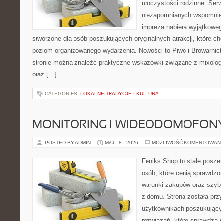
uroczystości rodzinne. Ser
niezapomnianych wspomnień
impreza nabiera wyjątkoweg
stworzone dla osób poszukujących oryginalnych atrakcji, które 
poziom organizowanego wydarzenia. Nowości to Piwo i Browarnict
stronie można znaleźć praktyczne wskazówki związane z mixolog
oraz […]
CATEGORIES:
LOKALNE TRADYCJE I KULTURA
MONITORING I WIDEODOMOFON
POSTED BY ADMIN
MAJ - 8 - 2026
MOŻLIWOŚĆ KOMENTOWAN
Feniks Shop to stale poszer
osób, które cenią sprawdzo
warunki zakupów oraz szyb
z domu. Strona została pr
użytkownikach poszukujący
rozwiązań, które sprawdzą