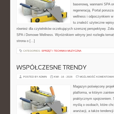
basenową, wannami SPA or
regeneracją. Portal porusz
wellness i odpoczynkiem w
tu znaleźć użyteczne wpisy
również dla czytelników oczekujących szerszej perspektywy. Zob
SPA i Domowe Wellness. Wyróżnikiem witryny jest rozległa tematy
strona o […]
CATEGORIES:
SPRZĘT I TECHNIKA MUZYCZNA
WSPÓŁCZESNE TRENDY
POSTED BY ADMIN
KWI - 16 - 2026
MOŻLIWOŚĆ KOMENTOWA
Magazyn poświęcony projekt
platforma, w którym zainte
praktycznym spojrzeniem. S
myślą o osobach, które chc
aranżacji, a także tendencj