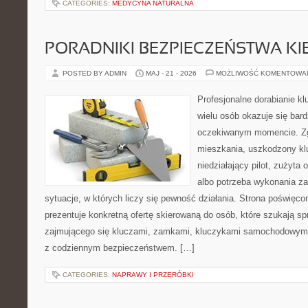
CATEGORIES:
MEDYCYNA NATURALNA
PORADNIKI BEZPIECZEŃSTWA K
POSTED BY ADMIN
MAJ - 21 - 2026
MOŻLIWOŚĆ KOMENTOWA
Profesjonalne dorabianie kl
wielu osób okazuje się bar
oczekiwanym momencie. Zg
mieszkania, uszkodzony k
niedziałający pilot, zużyt
albo potrzeba wykonania z
sytuacje, w których liczy się pewność działania. Strona poświęco
prezentuje konkretną ofertę skierowaną do osób, które szukają 
zajmującego się kluczami, zamkami, kluczykami samochodowymi
z codziennym bezpieczeństwem. […]
CATEGORIES:
NAPRAWY I PRZERÓBKI