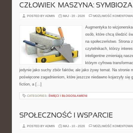
CZŁOWIEK–MASZYNA: SYMBIOZA
POSTED BY ADMIN
MAJ - 20 - 2026
MOŻLIWOŚĆ KOMENTOWA
Augmentyka to wizjonerska 
osób, które chcą śledzić św
na społeczeństwo. Strona z
czytelnikach, którzy intere
inteligentne zmieniają nasz
którym cyfrowa transformac
jedynie jako suchy zbiór faktów, ale jako żywy temat. Na stronie
poświęcone zagadnieniom, które jeszcze niedawno kojarzyły się gł
fiction, a […]
CATEGORIES:
ŚWIĘCI I BŁOGOSŁAWIENI
SPOŁECZNOŚĆ I WSPARCIE
POSTED BY ADMIN
MAJ - 10 - 2026
MOŻLIWOŚĆ KOMENTOWA